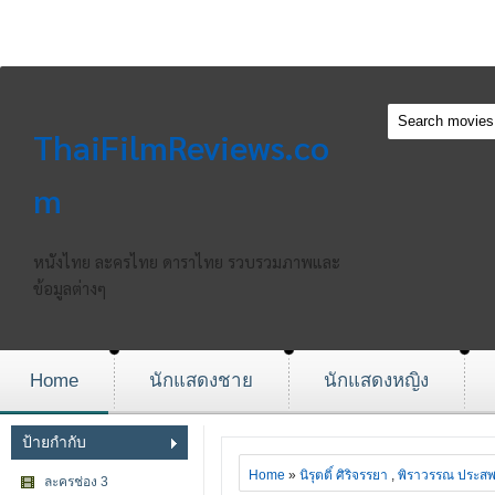
ThaiFilmReviews.co
m
หนังไทย ละครไทย ดาราไทย รวบรวมภาพและ
ข้อมูลต่างๆ
Home
นักแสดงชาย
นักแสดงหญิง
ป้ายกำกับ
Home
»
นิรุตติ์ ศิริจรรยา
,
พิราวรรณ ประสพ
ละครช่อง 3