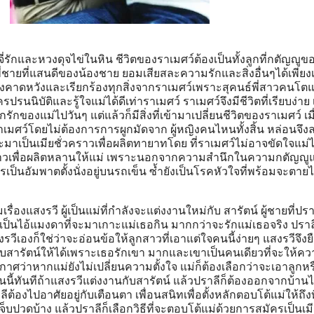
จี่รักและหวงดุจไข่ในหิน ชีวิตของราเมศว์ต้องเป็นทั้งลูกที่กตัญญูข
พี่ชายที่แสนดีของน้องชาย ยอมเสียสละความรักและสิ่งอื่นๆได้เพียงเพ
ึงคาดหวังและเรียกร้องทุกสิ่งจากราเมศว์เพราะสุคนธ์พี่สาวคนโต
รปรนนิบัติและรู้ใจแม่ได้ดีเท่าราเมศว์ ราเมศว์จึงมีชีวิตที่เรียบง่าย
องแม่ไปวันๆ แต่แล้วก็มีสิ่งที่เข้ามาเปลี่ยนชีวิตของราเมศว์ เมื่อล
เมศว์โดยไม่ต้องการการผูกมัดจาก ผู้หญิงคนไหนทั้งสิ้น หล่อนจึง
ะมาเป็นเมียชั่วคราวเพื่อผลิตทายาทโดย ที่ราเมศว์ไม่อาจขัดใจแม่ได
ราวเพื่อผลิตหลานให้แม่ เพราะนอกจากความสำนึกในความกตัญญูแ
รเป็นอัมพาตตั้งนั่งอยู่บนรถเข็น ซ้ำยังเป็นโรคหัวใจที่พร้อมจะตายไ
ื่องแสงรวี ผู้เป็นแม่ที่กำลังจะแต่งงานใหม่กับ สารัตน์ ผู้ชายที่ปรา
เป็นไอ้แมงดาที่จะมาเกาะแม่เธอกิน มากกว่าจะรักแม่เธอจริง ปราลี
ีเองก็ใช่ว่าจะอ่อนข้อให้ลูกสาวที่เอาแต่ใจคนนี้ง่ายๆ แสงรวีจึงยื
ับสารัตน์ให้ได้เพราะเธอรักเขา มากและเขาเป็นคนเดียวที่จะให้คว
าศว่าหากแม่ยังไม่เปลี่ยนความตั้งใจ แม่ก็ต้องเลือกว่าจะเอาลูกหร
้ทันทีถ้าแสงรวีแต่งงานกับสารัตน์ แล้วปราลีก็ต้องออกจากบ้านไ
้องไปอาศัยอยู่กับเตือนตา เพื่อนสนิทเพื่อตั้งหลักตอบโต้แม่ให้ถึงที
ม เจ็บปวดบ้าง แล้วปราลีก็เลือกวิธีที่จะตอบโต้แม่ด้วยการสมัครเป็นเม