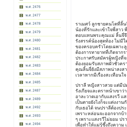
พ.ศ. 2476
พ.ศ. 2477
พ.ศ. 2478
ราเมศว์ ลูกชายคนโตที่ลิ้น
น้องที่รักและเข้าใจพี่สาว 
พ.ศ. 2479
ตอบแทนพระคุณแม่ ลิ้นจี่จ
พ.ศ. 2480
รังสรรค์น้องสุดท้อง ไม่มีใค
ของครอบครัวโดยเฉพาะลูกรักข
พ.ศ. 2481
ต้องการทายาทที่เกิดจากรา
พ.ศ. 2482
ประกาศรับสมัครผู้หญิงที่จ
ต้องยอมรับสภาพผัวชั่วค
พ.ศ. 2483
คุณลิ้นจี่ยังมีสภาพน่าสงสา
พ.ศ. 2484
เวลาหากมีเรื่องสะเทือนใจ
พ.ศ. 2485
ปราลี หญิงสาวสวย แต่มีปมเร
พ.ศ. 2487
รังเกียจและตราหน้าเขาว่า
อาละวาดเอากับแสงรวี แสงรว
พ.ศ. 2489
เป็นตายยังไงก็จะแต่งงานก
พ.ศ. 2492
กับเธอได้ จนปราลีต้องประก
เพราะหล่อนจะออกจากบ้านนี
พ.ศ. 2493
ๆ เพราะแสงรวีไม่ยอม ปราลีต
พ.ศ. 2494
เพื่อทำให้แม่รู้ซึ้งถึงควา