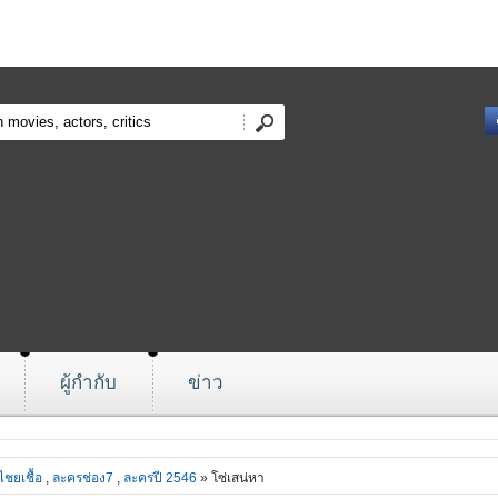
ผู้กำกับ
ข่าว
ชยเชื้อ
,
ละครช่อง7
,
ละครปี 2546
» โซ่เสน่หา