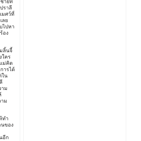
ชายที่
ปราลี
ศว์ที่
์เลย
ีบไปหา
ร้อง
ิ้นจี้
องใคร
แม่คิด
ะการได้
ต่ใน
ี
ความ
้
วาม
ห้ทำ
่อนของ
ก
นอีก