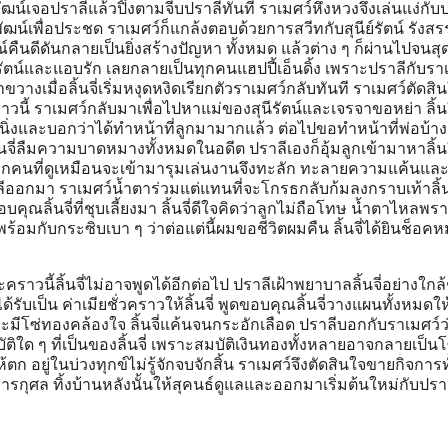
าะพัฒน์เจอปราลีแล้วปิ๊งตามจีบปราลีทันที ราเมศว์หึงหวงจึงเล่นแง่กับ
ัฒน์เพื่อประชด ราเมศว์ก็แกล้งตอบด้วยการสวีทกับสุนีย์รัตน์ รังสร
์คืนดีดันกลายเป็นยิ่งสร้างปัญหา ทั้งหมด แล้วต่าง ๆ ก็ผ่านไปจนสุ
ัตน์และแอบรัก เลยกลายเป็นทุกคนแฮปปี้เอ็นดิ้ง เพราะปราลีกับราเ
ขวางเมื่อลิ้นจี่เริ่มหงุดหงิดเรียกตัวราเมศว์กลับทันที ราเมศว์ตัดสิ
วนี้ ราเมศว์กลับมาเพื่อไปหาแม่ของสุนีรัตน์และเจรจาขอหย่า ลิ้นจี่
นิ่งและบอกว่าได้ทำหน้าที่ลูกมามากแล้ว ต่อไปขอทำหน้าที่พ่อบ้า
จี่ลืมความบาดหมางทั้งหมดในอดีต ปราลีเองก็อุ้มลูกเข้ามาหาลิ้นจี่ ล
ุกคนที่ดูเหมือนจะเข้ามารุมเล่นงานจึงทะลัก ทะลายความแค้นและ
ออกมา ราเมศว์น้ำตาร่วมแต่แทนที่จะโกรธกลับก้มลงกราบเท้าลิ้นจ
คุณลิ้นจี่ที่ชุบเลี้ยงมา ลิ้นจี่ดีใจคิดว่าลูกไม่ถือโทษ น้ำตาไหลพ
พร้อมกับกระซิบเบา ๆ ว่าต่อแต่นี้ผมขอชีวิตผมคืน ลิ้นจี่ได้ยินช็อค
ะคราวนี้ลิ้นจี่ไม่อาจพูดได้อีกต่อไป ปราลีเฝ้าพยาบาลลิ้นจี่อย่างใกล
ด้รับเป็น ค่าเมียชั่วคราวให้ลิ้นจี่ พูดขอบคุณลิ้นจี่วางแผนทั้งหมดใ
ะมีโซ่ทองคล้องใจ ลิ้นจี่แค้นจนกระอักเลือด ปราลีบอกกับราเมศว์ว
ติใด ๆ ที่เป็นของลิ้นจี่ เพราะสมบัติเงินทองทั้งหลายอาจกลายเป็นโ
้ตก อยู่ในบ่วงทุกข์ไม่รู้จักจบจักสิ้น ราเมศว์จึงตัดสินใจขายกิจการ
่อการกุศล ทิ้งบ้านหลังนั้นให้สุคนธ์ดูแลและออกมาเริ่มต้นใหม่กับปรา