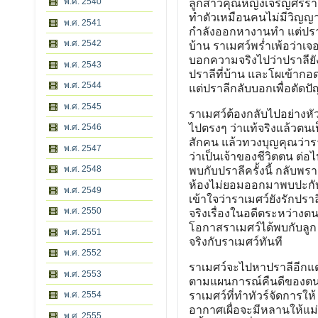
พ.ศ. 2540
ลูกสาวคุณหญิงเจริญศรีราเมศ
ทำตัวเหมือนคนไม่มีวิญญา
พ.ศ. 2541
กำลังออกหางานทำ แต่ปราล
พ.ศ. 2542
บ้าน ราเมศว์พร่ำเพ้อว่าเจ
บอกความจริงไปว่าปราลียัง
พ.ศ. 2543
ปราลีที่บ้าน และโผเข้ากอ
พ.ศ. 2544
แต่ปราลีกลับบอกเพื่อตัดปั
พ.ศ. 2545
ราเมศว์ต้องกลับไปอย่างหั
พ.ศ. 2546
ไปตรงๆ ว่าแท้จริงแล้วตนเป
สักคน แล้วทวงบุญคุณว่าร
พ.ศ. 2547
ว่าเป็นเจ้าของชีวิตตน ต่อ
พ.ศ. 2548
พบกับปราลีครั้งนี้ กลับพรา
ห้องไม่ยอมออกมาพบปะกับผ
พ.ศ. 2549
เข้าใจว่าราเมศว์ยังรักปรา
พ.ศ. 2550
จริงเรื่องในอดีตระหว่างตนก
โอกาสราเมศว์ได้พบกับลูก 
พ.ศ. 2551
จริงกับราเมศว์ทันที
พ.ศ. 2552
ราเมศว์จะไปหาปราลีอีกแต่
พ.ศ. 2553
ตามแผนการณ์คืนดีของตน 
พ.ศ. 2554
ราเมศว์ที่ทำทัวร์จัดการให้
อากาศเผื่อจะมีหลานให้แม่ 
พ.ศ. 2555