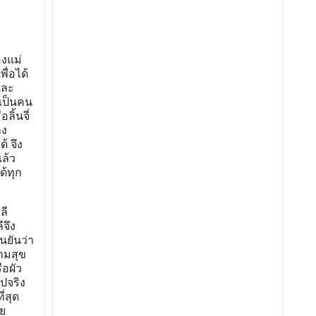
องแม่
ื่อได้
และ
 เป็นคน
ิ้นจี่
ลง
้ จึง
ล้ว
ด้ทุก
ลี
จึง
นยันว่า
ามสุข
ือผัว
ปจริง
่สุด
ีย