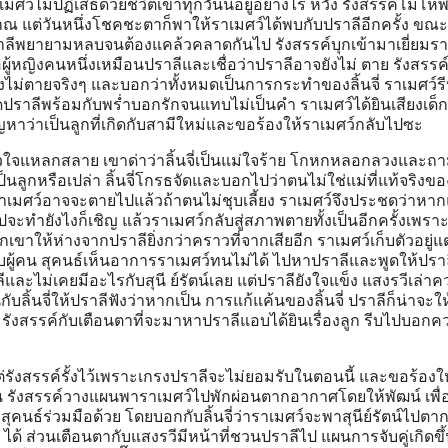
ว์ไม่ปฏิเสธด้วยชีวิตเขาทุกวันนี้อยู่อย่างไร้ หวัง รังสรรค์โมโหพี่
ณ แต่วันหนึ่งโชคชะตาก็พาให้ราเมศว์ได้พบกับปราลีอีกครั้ง ขณะ
ีพยายามหลบจนต้องแคล้วคลาดกันไป รังสรรค์บุกเข้ามาเยี่ยมราเม
อผู้หญิงคนหนึ่งเหมือนปราลีและเชื่อว่าปราลีอาจยังไม่ ตาย รังสรรค
ไม่ตายจริงๆ และบอกว่าทั้งหมดเป็นการกระทำของลิ้นจี่ ราเมศว์ร
ดปราลีพร้อมกับพร่ำบอกรักจนแทบไม่เป็นคำ ราเมศว์ได้ยินเสียงเด็ก
ญหาว่าเป็นลูกที่เกิดกับสามีใหม่และขอร้องให้ราเมศว์กลับไปซะ
วใจแหลกสลาย เขาด่าว่าลิ้นจี่เป็นแม่ใจร้าย โกหกหลอกลวงและถามล
็นลูกหรือเปล่า ลิ้นจี่โกรธจัดและบอกไปว่าตนไม่ใช่แม่ที่แท้จริงข
าเมศว์อาจจะตายไปแล้วถ้าตนไม่ชุบเลี้ยง ราเมศว์จึงประชดว่าหาก
ไปจะทำยังไงก็เชิญ แล้วราเมศว์กลับสู่สภาพตายทั้งเป็นอีกครั้งเพรา
กเขาให้ห่างจากปราลียิ่งกว่าคราวที่จากเสียอีก ราเมศว์เก็บตัวอยู่แ
ู้คน สุคนธ์เห็นอาการราเมศว์ทนไม่ได้ ไปหาปราลีและพูดให้ปราล
ลีและไม่เคยมีอะไรกับสุนี ย์รัตน์เลย แต่ปราลียังใจแข็ง แสงรวีเล่า
ับลิ้นจี่ให้ปราลีฟังว่าหากเป็น การแก้แค้นของลิ้นจี่ ปราลีก็น่าจะให
รังสรรค์กับเตือนตาที่จะมาหาปราลีแอบได้ยินเรื่องลูก รีบไปบอกค
รังสรรค์รั้งไว้เพราะเกรงปราลีจะไม่ยอมรับในตอนนี้ และขอร้องใ
รังสรรค์วางแผนพาราเมศว์ไปพักผ่อนตากอากาศโดยให้พัฒน์ เพื
 สุคนธ์ร่วมมือด้วย โดยบอกกับลิ้นจี่ว่าราเมศว์จะพาสุนีย์รัตน์ไปตา
ได้ ส่วนเตือนตากับแสงรวีมีหน้าที่ชวนปราลีไป แผนการจับคู่เกิดขึ้