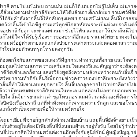
ปราลี ตามไปแต่ไม่พบ ถามเม่น เม่นก็ได้แต่บอกไม่รู้ไม่เห็น เม่นรา
้นจี่สั่งเม่นตามฆ่าปราลีกับพวนให้ได้แล้วเอาเด็กกลับมา ราเมศว์ที่ยั
ด้รับคำสั่งจากลิ้นจี่ให้กลับกรุงเทพฯ ราเมศว์ไม่ยอม ลิ้นจี่โกรธจ
์ว่าลิ้นจี่เข้าไอซียู ราเมศว์ทุกข์ใจสาหัสเพราะเป็นห่วงปราลี แต่ก
อปราลีกับลูก จะฆ่าแต่พวนมาช่วยไว้ทัน และบอกให้ปราลีหนีไป 
กนั้นก็ไม่มีใครได้รับรู้เรื่องราวของปราลีอีกเลย ราเมศว์พยายามจะ
มให้ราเมศว์อยู่ห่างกายและแกล้งป่วยกระเสาะกระแสะตลอดเวลา ราเม
ร้หัวใจปล่อยตัวจนทรุดโทรมลงทุกวัน
งก็ต้องตกใจกับสภาพของแสงรวีที่ถูกกระทำทารุณทั้งกาย และใจจาก
ยนคอยดูแลไปตามสภาพ ราเมศว์ปลอบใจแสงรวีและสัญญาว่าจะต้อง
อาชีวิตเข้าแลกก็ตาม แสงรวียังพูดถึงความหลังระหว่างตนกับลิ้นจี่
มศว์พยายามทำดีกับลิ้นจี่เพื่อถามข่าวคราวของปราลีเพราะยังหวังว่
กลิ้นจี่ทำให้เขาแทบหยุดหายใจ ลิ้นจี่บอกลูกชายไปว่าปราลีตายไปแ
ล้วว่ามีคนพบศพปราลีกับพวนในทะเล แต่หล่อนไม่อยากบอกเพราะ
เสียใจ ลิ้นจี่มารยากล่าวคำขอโทษต่อราเมศว์ว่าตนผิดเองที่จัดการใ
ังปิดบังเรื่องปราลี แต่ที่ทำทั้งหมดก็เพราะความรักลูก และขอโทษ
้นแกล้งทำเป็นจะตายเพื่อให้ราเมศว์ตายใจ
ะมาเยี่ยมพี่ชายก็ถูกคำสั่งห้ามเหยียบบ้าน แถมลิ้นจี่ยังจ้างยามเฝ้
็บตัวอยู่ในห้องมีเพียงลิ้นจี่นั่งนอนเฝ้าเขาอยู่ทั้งวัน โดยไม่รู้ว่าปร
ิ้นจี่ประกาศิตให้ราเมศว์แต่งงานอีกครั้งกับสุนีย์รัตน์ ผู้หญิงปัญญาอ