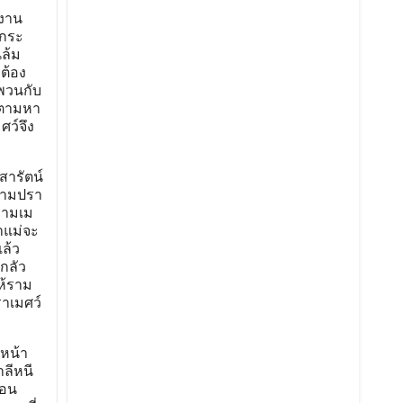
ยงาน
งกระ
นล้ม
็ต้อง
พวนกับ
ไปตามหา
ศว์จึง
สารัตน์
ตามปรา
 รามเม
าแม่จะ
ล้ว
กลัว
ห้ราม
ราเมศว์
าหน้า
าลีหนี
่อน