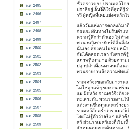
ชั่วคราวของ ปราเมศว์โดยปร
พ.ศ. 2495
ปราลีอยู่ ลิ้นจี่ดีใจที่สุด
พ.ศ. 2496
รวี ผู้หญิงที่เคยแย่งคนรั
พ.ศ. 2497
แล้ววันแห่งการตกลงก็มาถึง
พ.ศ. 2498
ก่อนจะเดินทางไปรับตำแหน่ง
ความรู้สึกว่าตัวเอง ไม่ต่า
พ.ศ. 2499
พวน หญิงร่างยักษ์ที่ลิ้นจ
พ.ศ. 2500
นั่นเอง สองคนไม่ชอบหน้าก
กันได้ตลอดเวลา รังสรรค์ร
พ.ศ. 2501
สภาพที่เมามาย ด้วยความเม
พ.ศ. 2502
ปลุกปล้ำเตือนตาจนเตือนตาต
พวนรายงานถึงความขัดแย้ง
พ.ศ. 2503
ราเมศว์จะขอกลับมางานแต่
พ.ศ. 2504
ไม่ใช่ลูกแท้ๆ ของตน พร้อ
พ.ศ. 2505
แม่ ผิดหวัง ราเมศว์จึงต้อ
พ.ศ. 2506
ทะเลาะกัน พวนรายงานให้ลิ้
แต่งงานขึ้นมาและสร้างบรร
พ.ศ. 2507
ราเมศว์อีกครั้งว่าราเมศว
พ.ศ. 2508
โดยไม่รู้ตัวว่าจริง ๆ แล้
ศว์ ส่วนราเมศว์เองก็เริ
พ.ศ. 2509
สักคนคอยดูแลคุ้มครอง…ซึ่