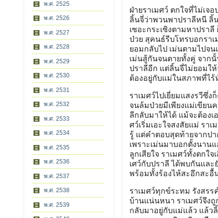
พ.ศ. 2525
ฝ่ายราเมศว์ ตกใจที่ไม่เจอ
พ.ศ. 2526
ลิ้นจี่ว่าพวนพาปราลีหนี ลิ
เซอะกระเซิงตามหาปราลี ก็ไ
พ.ศ. 2527
ป่วย สุคนธ์รีบโทรบอกราเมศว
พ.ศ. 2528
ยอมกลับไป เม่นตามไปจนเจ
เม่นสู้กันจนตายทั้งคู่ จา
พ.ศ. 2529
ปราลีอีก แต่ลิ้นจี่ไม่ยอ
พ.ศ. 2530
ต้องอยู่กับแม่ในสภาพที่ไ
พ.ศ. 2531
ราเมศว์ไปเยี่ยมแสงรวีซึ่
พ.ศ. 2532
จนล้มป่วยมีเพียงแม่เขี
ลีกลับมาให้ได้ แม้จะต้องเ
พ.ศ. 2533
ศว์เริ่มเอะใจสงสัยแม่ ราเ
พ.ศ. 2534
รู้ แต่คำตอบสุดท้ายจากปา
เพราะเม่นมาบอกตั้งนานแ
พ.ศ. 2535
ลูกเสียใจ ราเมศว์ทั้งตกใจ
พ.ศ. 2536
เศว์กับปราลี ได้พบกันและย
พร้อมทั้งร้องไห้สะอึกสะอื
พ.ศ. 2537
พ.ศ. 2538
ราเมศว์ทุกข์ระทม รังสรรค์จ
บ้านแน่นหนา ราเมศว์จึงถูกเก
พ.ศ. 2539
กลับมาอยู่กับแม่แล้ว แล้วล