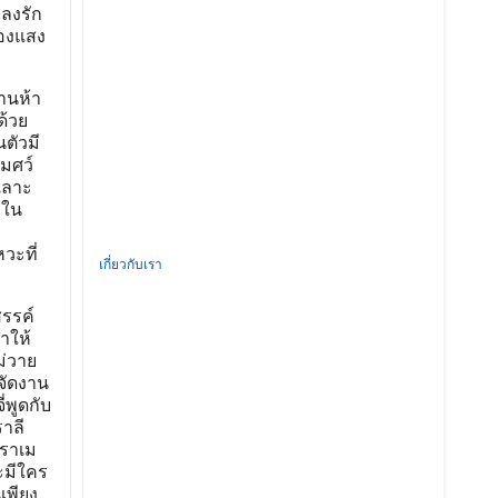
หลงรัก
วของแสง
้านห้า
ด้วย
นตัวมี
เมศว์
เลาะ
กใน
วะที่
เกี่ยวกับเรา
รรค์
ำให้
ม่วาย
นจัดงาน
่พูดกับ
าลี
งราเม
ะมีใคร
เพียง