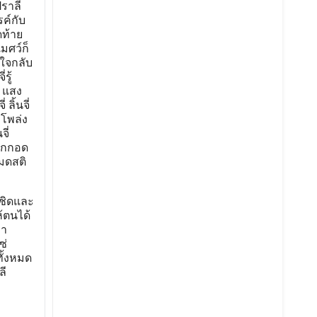
ปราลี
รค์กับ
ดท้าย
มศว์ก็
นใจกลับ
รู้
ง แสง
ิ้นจี่
โพล่ง
ี่
รากกอด
หมดสติ
้ชิดและ
ห้ตนได้
่า
ซ่
ทั้งหมด
ลี