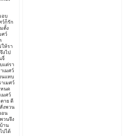
มมอบ
์ก็รัก
มตั้ง
มศว์
ต
่ให้รา
จึงไป
จี่
ับแต่รา
ราเมศว์
่งจนแทบ
ราเมศว์
กำหนด
าเมศว์
ตาย ดี
สั่งพวน
นวอน
พวนจึง
บ้าน
ไปได้