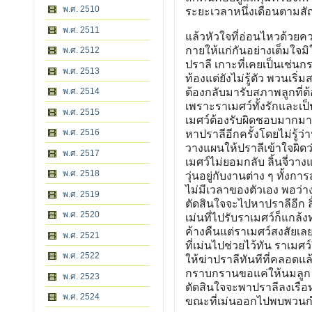
พ.ศ. 2510
ระยะเวลาหนึ่งเดือนตามส
พ.ศ. 2511
แล้วหัวใจที่อ่อนไหวด้วย
กายให้แก่กันอย่างเต็มใจม
พ.ศ. 2512
ปราลี เกาะที่เคยเป็นเช่นก
พ.ศ. 2513
ท้องแต่ยังไม่รู้ตัว พวนเริ่ม
พ.ศ. 2514
ต้องกลับมารับสภาพลูกที่ต้อ
เพราะราเมศว์ทั้งรักและเป็
พ.ศ. 2515
เมศว์ต้องรับผิดชอบมากมาย
พ.ศ. 2516
หาปราลีอีกครั้งโดยไม่รู้ว่า
วางแผนให้ปราลีเข้าใจผิดว่
พ.ศ. 2517
เมศว์ไม่ยอมกลับ ลิ้นจี่ว
พ.ศ. 2518
วุ่นอยู่กับงานต่าง ๆ ทั้
ไม่มีเวลาของตัวเอง พอว่
พ.ศ. 2519
ตัดสินใจจะไปหาปราลีอีก ล
พ.ศ. 2520
เม่นที่ไปรับราเมศว์ก็แกล้ง
ค้างคืนแต่ราเมศว์สงสัยเล
พ.ศ. 2521
ที่เม่นไปช่วยไว้ทัน ราเมศ
พ.ศ. 2522
ให้ฆ่าปราลีทันทีที่คลอดแ
กราบกรานขอแค่ให้นมลูก ส
พ.ศ. 2523
ตัดสินใจจะพาปราลีลงเรือหน
พ.ศ. 2524
ขณะที่เม่นออกไปพบพวนกำลั