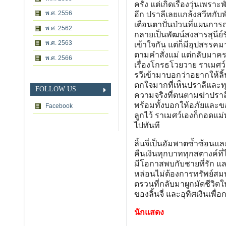
ครั้ง แต่เกิดเรื่องวุ่นเพร
พ.ศ. 2556
อีก ปราลีเลยแกล้งสวีทกับพ
เตือนตาปั่นป่วนที่แผนการณ
พ.ศ. 2562
กลายเป็นพัฒน์สงสารสุนีย์ร
พ.ศ. 2563
เข้าใจกัน แต่ก็มีอุปสรรคมา
ตามคำสั่งแม่ แต่กลับมาครา
พ.ศ. 2566
เรื่องโกรธโวยวาย ราเมศว์
รวีเข้ามาบอกว่าอยากให้ลิ้น
ตกใจมากที่เห็นปราลีและท
FOLLOW US
ความจริงที่ตนตามฆ่าปราลี
พร้อมทั้งบอกให้อภัยและขอบ
Facebook
ลูกไว้ ราเมศว์เองก็กอดแม่
ไปทันที
ลิ้นจี่เป็นอัมพาตซ้ำซ้อนแล
คืนเงินทุกบาททุกสตางค์ที่ไ
มีโอกาสพบกับชายที่รัก แล
หล่อนไม่ต้องการทรัพย์สมบั
ตรวนที่กลับมาผูกมัดชีวิตให
ของลิ้นจี่ และอุทิศเงินเพื
นักแสดง