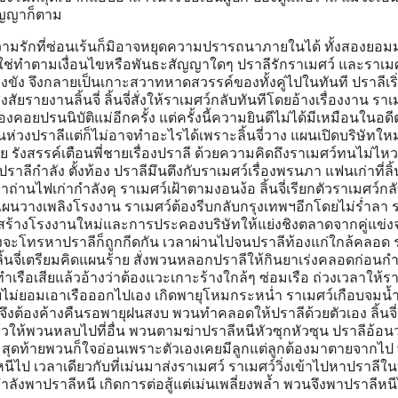
ัญญาก็ตาม
ความรักที่ซ่อนเร้นก็มิอาจหยุดความปรารถนาภายในได้ ทั้งสองยอ
ิใช่ทำตามเงื่อนไขหรือพันธะสัญญาใดๆ ปราลีรักราเมศว์ และราเมศว
รงขัง จึงกลายเป็นเกาะสวาทหาดสวรรค์ของทั้งคู่ไปในทันที ปราลีเริ่
สงสัยรายงานลิ้นจี่ ลิ้นจี่สั่งให้ราเมศว์กลับทันทีโดยอ้างเรื่องงาน ราเ
งคอยปรนนิบัติแม่อีกครั้ง แต่ครั้งนี้ความยินดีไม่ได้มีเหมือนในอดี
นห่วงปราลีแต่ก็ไม่อาจทำอะไรได้เพราะลิ้นจี่วาง แผนเปิดบริษัทใหม
 รังสรรค์เตือนพี่ชายเรื่องปราลี ด้วยความคิดถึงราเมศว์ทนไม่ไหว
ปราลีกำลัง ตั้งท้อง ปราลีมึนตึงกับราเมศว์เรื่องพรนภา แฟนเก่าที่ลิ้น
าถ่านไฟเก่ากำลังคุ ราเมศว์เฝ้าตามงอนง้อ ลิ้นจี่เรียกตัวราเมศว์กล
างแผนวางเพลิงโรงงาน ราเมศว์ต้องรีบกลับกรุงเทพฯอีกโดยไม่ร่ำลา 
งการสร้างโรงงานใหม่และการประคองบริษัทให้แย่งชิงตลาดจากคู่แข
างจะโทรหาปราลีก็ถูกกีดกัน เวลาผ่านไปจนปราลีท้องแก่ใกล้คลอด 
ิ้นจี่เตรียมคิดแผนร้าย สั่งพวนหลอกปราลีให้กินยาเร่งคลอดก่อน
ทำเรือเสียแล้วอ้างว่าต้องแวะเกาะร้างใกล้ๆ ซ่อมเรือ ถ่วงเวลาให้ร
ยไม่ยอมเอาเรือออกไปเอง เกิดพายุโหมกระหน่ำ ราเมศว์เกือบจมน้ำ
ว์จึงต้องค้างคืนรอพายุฝนสงบ พวนทำคลอดให้ปราลีด้วยตัวเอง ลิ้นจี่
ล้วให้พวนหลบไปที่อื่น พวนตามฆ่าปราลีหนีหัวซุกหัวซุน ปราลีอ้อ
ุดท้ายพวนก็ใจอ่อนเพราะตัวเองเคยมีลูกแต่ลูกต้องมาตายจากไป 
ีไป เวลาเดียวกับที่เม่นมาส่งราเมศว์ ราเมศว์วิ่งเข้าไปหาปราลีใน
งพาปราลีหนี เกิดการต่อสู้แต่เม่นเพลี่ยงพล้ำ พวนจึงพาปราลีหนี