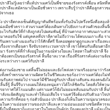
าลีไม่รู้เลยว่าที่แท้ปราเมศว์เป็นพี่ชายของรังสรรค์เพื่อน สนิทที่
ที่รู้ว่าปราลีจะสมัครมาเป็นเมียชั่วคราว เพราะสืบรู้ว่าปราลีคือลูกสา
กไปจากเธอ
 ปราลีตกลงเซ็นต์สัญญาทันทีพร้อมทั้งรับเงินไปครึ่งหนึ่งคือสองล
เมียชั่วคราว ส่วนราเมศว์ต้องเดินทางไปยังเกาะส่วนตัวของลิ้นจี่
งอะไรกับสัตว์ที่กำลังถูกส่งไปผสมพันธุ์ ที่บ้านตากอากาศบนเกาะส่ว
ี่ส่งมาคอยรับใช้ แต่บุคคลที่ปราลีคาดไม่ถึงว่าจะได้พบบนเกาะคือ รา
ันเพราะต่างมองกันว่าไร้ศักดิ์ศรี จึงคอยพูดจาดูถูกและหาเรื่องทะ
ู้เรื่องจากเตือนตา จึงขับรถตระเวนหาปราลี เขาได้พบกับเตือนตาอี
า รังสรรค์ที่กำลังอยู่ในอารมณ์ห่วงใยและโหยหาในตัวปราลี จึง
้องตกเป็นของรังสรรค์ ลิ้นจี่อาละวาด เรื่องที่รังสรรค์แต่งงานจังห
ระหว่างรา เมศว์กับปราลี
งงานน้องชาย แต่ลิ้นจี่ไม่ยอมและยังโพล่งความจริงออกมาว่ารังส
มทั้งพร่ำพรรณาความผิดหวังในชีวิตและขอร้องว่าราเมศว์ต้องไม่ท
งทนรับสภาพต่อไป ราเมสว์มีชีวิตอยู่กับปราลีอย่างสับสน สองคนยังไ
นจี่รู้ ลิ้นจี่รีบวางแผนให้สองหนุ่มสาวได้ใกล้ชิดกัน โดยสั่งให้พว
ยากาศให้โรแมนติก แต่ราเมศว์ก็ยังไม่ยอมหลับนอนกับปราลี ลิ้นจี
์กำลังจะผิดสัญญาและทำให้แม่เสียใจ ราเมศว์จึงต้องปรับตัวเอาใจปร
วคือความรักที่ค่อย ๆ ก่อตัวนั่นเอง ปราลีเองก็เห็นในความนุ่มนวลขอ
่มเห็นในความอ่อนหวานของปราลีและความอ่อนแออย่างชนิดที่ควรจ
งในที่สุดเขาก็แอบอาสาในใจขอเป็นผู้ปก ป้องดูแลปราลี แม้จะเป็น