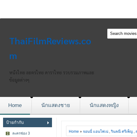
ThaiFilmReviews.co
m
หนังไทย ละครไทย ดาราไทย รวบรวมภาพและ
ข้อมูลต่างๆ
Home
นักแสดงชาย
นักแสดงหญิง
ป้ายกำกับ
Home
»
จอนนี่ แอนโฟเน่
,
รินลณี ศรีเพ็ญ
,
ละครช่อง 3