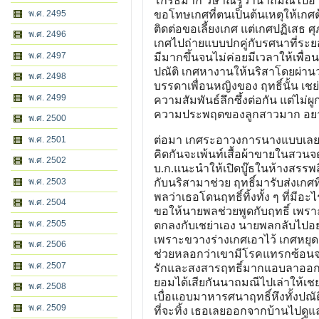
โกรธมาก วิษาณรู้ว่านาถมณีไปอาละ
ขอโทษเกศที่ตนเป็นต้นเหตุให้เกศต้อง
พ.ศ. 2495
ติดต่อขอเลี้ยงเกศ แต่เกศปฏิเสธ ศุ
พ.ศ. 2496
เกศไปถ่ายแบบปกคู่กับรศนาที่ระยอ
พ.ศ. 2497
มีมากขึ้นจนไม่ค่อยมีเวลาให้เพื่
ปณัติ เกศหางานให้นริสาโดยผ่านวร
พ.ศ. 2498
บรรดาเพื่อนหญิงของ ฤทธิ์นั้น เชย่
พ.ศ. 2499
ความสัมพันธ์ลึกซึ้งต่อกัน แต่ไม่
ความประพฤตของลูกสาวมาก อยากใ
พ.ศ. 2500
ต่อมา เกศระอาวงการนางแบบเลยขอ
พ.ศ. 2501
คิดกันจะเพ้นท์เสื้อผ้าขายในสวนจต
พ.ศ. 2502
บ.ก.แนะนำให้เปิดบู๊ธในห้างสรรพส
กับนริสามาช่วย ฤทธิ์มารับส่งเกศ
พ.ศ. 2503
พลว่าเธอโดนฤทธิ์ทิ้งทั้ง ๆ ที่มี
พ.ศ. 2504
ขอให้นายพลช่วยพูดกับฤทธิ์ เพรา
พ.ศ. 2505
ตกลงกับเชย่าเอง นายพลกลับไปอย่า
เพราะขวางร่างเกศเอาไว้ เกศหยุด
พ.ศ. 2506
ช่วยหลอกว่าเขามีโรคแทรกซ้อนจะม
พ.ศ. 2507
รักและสงสารฤทธิ์มากแอบลาออกจ
ยอมได้เสียกันนาถมณีไปเล่าให้เชย่
พ.ศ. 2508
เบื่อแอบมาหารศนาฤทธิ์หึงทั้งปณัต
พ.ศ. 2509
ที่จะทิ้ง เธอเลยออกจากบ้านไป