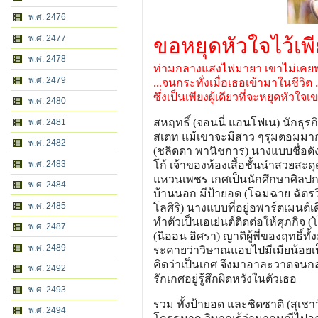
พ.ศ. 2476
พ.ศ. 2477
ขอหยุดหัวใจไว้เพีย
พ.ศ. 2478
ท่ามกลางแสงไฟมายา เขาไม่เคยพบ
พ.ศ. 2479
...จนกระทั่งเมื่อเธอเข้ามาในชีวิต .
ซึ่งเป็นเพียงผู้เดียวที่จะหยุดหัวใ
พ.ศ. 2480
สหฤทธิ์ (จอนนี่ แอนโฟเน) นักธุรก
พ.ศ. 2481
สเตท แม้เขาจะมีสาว ๆรุมตอมมากม
พ.ศ. 2482
(ชลิดดา พานิชการ) นางแบบชื่อดัง
โก้ เจ้าของห้องเสื้อชั้นนำสวยส
พ.ศ. 2483
แหวนเพชร เกศเป็นนักศึกษาศิลปกรรม
พ.ศ. 2484
บ้านนอก มีป้ายอด (โฉมฉาย ฉัตรวิ
พ.ศ. 2485
โลศิริ) นางแบบที่อยู่อพาร์ตเมนต์
ทำตัวเป็นเอเย่นต์ติดต่อให้ศุภกิจ 
พ.ศ. 2487
(นิออน อิศรา) ญาติผู้พี่ของฤทธิ์ท
พ.ศ. 2489
ระคายว่าวิษาณแอบไปมีเมียน้อยเป็
คิดว่าเป็นเกศ จึงมาอาละวาดจนกลาย
พ.ศ. 2492
รักเกศอยู่รู้สึกผิดหวังในตัวเธอ
พ.ศ. 2493
รวม ทั้งป้ายอด และชิดชาติ (สุเชา
พ.ศ. 2494