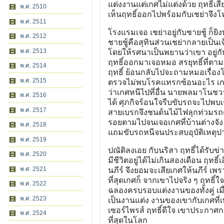
แต่งงานแต่เกศไม่แต่งด้วย ฤทธิ์เส
พ.ศ. 2510
เห็นฤทธิ์ออกไปพร้อมกับเชย่าจึงโ
พ.ศ. 2511
โรงแรมเจอ เชย่าอยู่กับชายชู้ ก็
พ.ศ. 2512
ชายชู้คือสุทินส่วนเชย่ากลายเป็น
พ.ศ. 2513
โดยให้รศนาเป็นพยานว่าเขา อยู่กับเ
ฤทธิ์ออกมาเจอหมอ สรยุทธิ์ที่ตาม
พ.ศ. 2514
ฤทธิ์ ย้อนกลับไปจะถามหมอเรื่
พ.ศ. 2515
ตรวจไม่พบโรคแทรกซ้อนอะไร เกศ
ว่าเกศหนีไปที่อื่น นายพลมาโนชว
พ.ศ. 2516
ได้ ศุภกิจร้อนใจรีบขับรถจะไปพบ
พ.ศ. 2517
สายเบรกจึงชนต้นไม้ไฟลุกท่วมรถ
รอยตามไปจนเจอเกศที่บ้านต่างจัง
พ.ศ. 2518
แถมขับรถหนีจนประสบอุบัติเหตุปา
พ.ศ. 2519
ปณัติลงเอย กับนริสา ฤทธิ์ได้รับข
พ.ศ. 2520
มีชีวิตอยู่ได้ไม่เกินสองเดือน ฤทธ
พ.ศ. 2521
นภีร์ จึงยอมจะเสียเกศให้นภีร์ เ
ที่สุดเกศก็ จากเขาไปจริง ๆ ฤท
พ.ศ. 2522
ฉลองครบรอบแต่งงานของทั้งคู่ เ
พ.ศ. 2523
เป็นงานแต่ง งานของเขากับเกศที่
เซอร์ไพรส์ ฤทธิ์ดีใจ เขาประกาศ
พ.ศ. 2524
ที่สุดในโลก