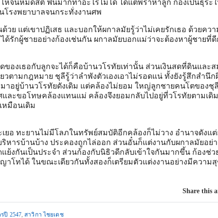
งไห้จนหมดสติ ฟื้นมาก็ทำอะไรไม่ได้ ได้แต่พร่ำหาลูก ก้องเป็นธุระใ
จ่ายในโรงพยาบาลจนกระทั่งงานศพ
นด้วย แต่เขาปฏิเสธ และบอกให้ผกาลมัยรู้ว่าไม่เคยรักเธอ ด้วยควา
ได้รักผู้ชายอย่างก้องเช่นกัน ผกาลมัยบอกแม่ว่าจะต้องหาผู้ชายที่ดี
้งหมดของเธอกับลูกจะได้ก็คือบ้านวโรทัยเท่านั้น ส่วนเงินสดที่ดินและสม
ยวตามกฎหมาย ชุลีรู้ว่าลำพังตัวเองเอาไม่รอดแน่ ทั้งยังรู้สึกสำนึกผ
าอยู่บ้านวโรทัยดังเดิม แต่คล้องไม่ยอม ใหญ่ลูกชายคนโตของชุลี
และขอโทษคล้องแทนแม่ คล้องจึงยอมกลับไปอยู่ที่วโรทัยตามเดิ
เหมือนเดิม
ทะเยอ ทะยานไม่มีโลภในทรัพย์สมบัติอีกคล้องก็ไม่วาง อำนาจดังแต่
บริหารบ้านบ้าง ประคองถูกไล่ออก ส่วนอั๋นก็แต่งานกับผกาลมัยอย่าง
ย้งกันเป็นประจำ ส่วนก้องกับนิธิวดีกลับเข้าใจกันมากขึ้น ก้องช่วย
ญญาโทได้ ในขณะเดียวกันทั้งสองก็เตรียมตัวแต่งงานอย่างมีความส
Share this a
รปี 2547
,
สาวิกา ไชยเดช