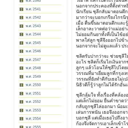
วีณาพาเล็กไปตระเวนจนค่ำถ
พ.ศ. 2540
นอกจากประคองที่ตั้งท่าหยิ
พ.ศ. 2541
นักเรียน ชุลีกลับมาตอนดึก 
มากว่าจะบอกเกรียงไกรนิร
พ.ศ. 2542
เมื่อ ตื่นขึ้นมาตอนดึกและรู้
พ.ศ. 2543
เล็กอาละวาดต่อว่าแม่อย่าง
ไม่ยอมกินยาทั้งที่เป็นไข้อ
พ.ศ. 2544
พาลใส่ลูก ชุลีจึงออกไปข้า
พ.ศ. 2545
นอกจากจะไม่ดูแลแล้ว ประค
พ.ศ. 2546
ชลิตรับปากว่าจะ ช่วยชุลีใ
พ.ศ. 2547
อะไร ชลิตก็เริ่มไถเงินจากช
ลูกๆ แล้วโอนให้ชุลีไปโดยเร
พ.ศ. 2548
วรรณที่มาเยี่ยมลูกที่กรุง
พ.ศ. 2549
วรรณที่ยังทำดีกับเธอไม่เป
นิธิวดีก็รู้ว่าลูกไม่ได้รักอั๋น
พ.ศ. 2550
พ.ศ. 2551
ชุลีกลุ้มใจ ทั้งเรื่องที่
แต่เล็กไม่ยอม ยื่นคำขาดว่า
พ.ศ. 2552
กลับถูกชุลีไล่ออกมา น้อมเ
พ.ศ. 2553
เล่นการพนัน เธอจึงออกจากบ
บอกชุลี แต่เมื่อเธอไปถึงอ
พ.ศ. 2554
ก้องจึงจัดการเอาเล็กเข้
พ.ศ. 2555