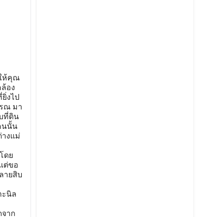
ให้คุณ
คล้อง
ยิ่งไป
รรณ มา
ที่ดิน
นนั้น
ต่างแม่
ะโดย
 แต่ขอ
หลายสิบ
าะนิล
ิดจาก