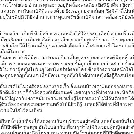
บ้านวโรทัยเลย อำนาจทุกอย่างอยู่ที่คล้องคนเดียว ยิ่งนิธิวดีมา ยิ่งทำ
เท่าๆ กับสมบัติที่ลดลงด้วย ยิ่งเจอลูกยุจากน้อม ซึ่งมีศักดิ์เป็นน้า
มยุให้ชุลีปฏิวัติยึดอำนาจการดูแลทรัพย์สมบัติมาจากคล้อง ชุลียังลั
้าของก้อง เต็มที่ ซึ่งก็สร้างความหมั่นไส้ให้กระยาทิพย์ สาวเปรี้ยวอ
ก็มีคนรักอย่าง เติมพงศ์แล้ว แต่เนื่องจากเติมพงศ์ด้อยกว่าก้องทุกอย่
่จะจับก้องให้ได้ แต่เมื่อถูกผกาลมัยตัดหน้า ทั้งสองสาวจึงไม่ชอบห
มื่อมีโอกาส
งมองหาสตรีที่มีความประพฤติมาเป็นคู่ครองของศตพงศ์พิสุทธิ์ หรื
ยวของกองมรดกมหาศาลของเธอ อั๋นถูกเลี้ยงมาอย่างสบายตั้งแต่
้เงิน ควงผู้หญิงไปวันๆ โดยไม่จริงจังกับใคร ซึ่งสร้างความหนักใจใ
ะถูกผลาญทั้งหมด เมื่อมีคนมาพูดถึงนิธิวดีท่านหญิงจึงรู้สึกสนใจ
้อั๋นแพร่ไปในวงสังคมอย่างรวดเร็ว อั๋นแทบบ้าเพราะนอกจากเขาจะ
ิธิวดีแล้ว เขาก็กำลังควงกับนิ่มอนงค์ เลขานุการที่ทำงานและนักร้อง
ิ่มมีปัญหากับผกาลมัย เพราะเขาเริ่มรู้ใจตัวเองว่าไม่มีวันรักเธอ ได้
รู้ตัว ก้องอยากจะบอกความจริงให้นิธิวดีรู้ แต่พอดีได้ข่าวที่มีการ
็บความในใจไว้คนเดียว
ว่าเกินหน้าเล็ก ที่จะได้แต่งงานกับคนร่ำรวยอย่างอั๋น แต่คล้องกลับไม่
นิธิวดีมีความสุข อั๋นไปบอกกับเพื่อนๆ ว่าไม่มีวันชอบผู้หญิงอย่างน
น้าจนก้องนึกโกรธแทน ท่านหญิงรู้ว่าอั๋นดูถูกที่นิธิวดีดูซอมซ่อ