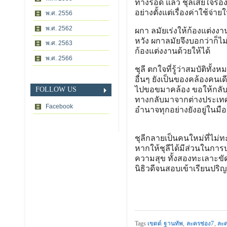
ทางรอด แล้ว ชุลีเสียใจร้อ
อย่างตั้งแต่เรื่องค่าใช้
พ.ศ. 2556
พ.ศ. 2562
ผกา ลมัยเร่งให้ก้องแต่งงา
หวัง ผกาลมัยจึงบอกว่าก็ไม่
พ.ศ. 2563
ก้องแต่งงานด้วยให้ได้
พ.ศ. 2566
ชุลี ตกใจที่รู้ว่าสมบัติทั
อื่นๆ ยังเป็นของคล้องคนเดี
ไปขอขมาคล้อง ขอให้กลับม
FOLLOW US
ทางกลับมาจากต่างประเทศ
Facebook
อำนาจทุกอย่างยังอยู่ในมือ
ชุลีกลายเป็นคนใหม่ที่ไม่
หากให้ชุลีได้มีส่วนในการ
ความสุข ทั้งสองทะเลาะขัดแ
นิธิวดีจนสอบเข้าเรียนปริ
Tags
เขตต์ ฐานทัพ
,
ละครช่อง7
,
ละค