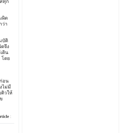
ห้ทุก
มผิด
กว่า
บัติ
ิดจึง
เดิน
ม โดย
ก่อน
ไม่มี
ติวให้
ุข
rticle
: