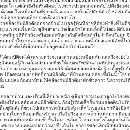
ึงเอามาส่ง เล็กเป็นไข้สูงจนอาเจียน เธอแปลกใจที่ไม่พบใครที่บ้
่งยะโส แต่เล็กยังไม่ทันคิดอะไรเพราะป่วยมากจนหลับไปทั้งยังแต่ง
ต้องตกใจเหมือนกันที่รู้ว่าคล้องออกจากบ้านไปกับนิธิวดี ชุลีเริ่มกั
ุจน์ ลูกชายคนเล็กของคล้องว่าอย่างไร
ว่าคล้องกับนิธิวดีออกจากบ้านไป เธอรู้ทันทีว่าชุลีต้องทำสิ่งที่ไม่ดีกับ
รุนแรงจนเจ็บหนัก ชุลีพยายามใจเย็นเข้าใส่ แต่เล็กก็ไม่ยอมดีกับแม
ย่างหนัก ชุลีที่กำลังเหนื่อยและสับสนกับสิ่งที่ตนทำไปว่าผิดหรือถูก 
งนอก ทิ้งให้ประคองคอยดูแลเล็ก แต่ด้วยความขี้เกียจและนิสัยที่ไม่ด
องยังทิ้งให้เล็กนอนเจ็บอยู่คนเดียวโดยไม่สนใจ
ห้ได้สมบัติจนได้ เพราะหวังจะเอาส่วนแบ่งเหมือนกัน และถึงจะยังไม
ุลีจนเธอรู้สึก คล้องสั่งมณเฑียรให้แบ่งทรัพย์สินส่วนที่เป็นของเธ
็ว ก้องแวะมาดูแลคล้องและนิธิวดีเสมอ จนคล้องนึกรู้ว่าทั้งคู่รักกั
เทพ ได้จดหมายจากฟักก็ตามนิธิวดีมาที่บ้านสวน คล้องซึ้งในน้ำใจข
ลี่ยนแปลง ก้องหาบ้านให้คล้องกับนิธิวดีมาพักชั่วคราว นิลวรรณได้
เลย
คล้องออกจากบ้าน และเรื่องที่เล็กป่วยหนัก ชุลีพยายามจะเอาลูกไปโรง
ต้องได้พบคล้องและนิธิวดีก่อน ก้องรู้เรื่องเล็กก็พาหมอจิตตินไปรั
ห็นชุลีกลุ้มก็ชวนไปเล่นการพนันแก้กลุ้ม เล็กโกรธแม่มากที่ยังมีแก
้านไปหานิลุบลเพื่อนรัก แต่เมื่อไปถึงอาการเล็กก็หนักมาก นิลุบล
าการเล็กเพียบหนักจนเข้าขั้นโคม่า ชุลีตกใจจนทำอะไรไม่ถูกเงินก็ไม
าโรงพยาบาล แต่หมอบอกว่ามาช้าเกินไป อาการของเล็กเพียบหนักจนไ