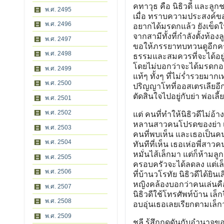
คทาวุธ คือ นิธิวดี และลูก
พ.ศ. 2495
เมื่อ ทราบความประสงค์ข
พ.ศ. 2496
อยากได้มรดกแล้ว ยังเข็
จากสามีทั้งที่กำลังตั้งท
พ.ศ. 2497
ขอให้ภรรยาทบทวนดูอีกครั้
พ.ศ. 2498
ธรรมและสมควรที่จะได้อย
โดยไม่บอกว่าจะได้มรดกอะไรบ
พ.ศ. 2499
แท้ๆ ทั้งๆ ที่ไม่ร่ำรวยมา
พ.ศ. 2500
ปริญญาโทที่ออสเตรเลียอีก 
ตัดสินใจไปอยู่กับย่า พ่อเล
พ.ศ. 2501
พ.ศ. 2502
แต่ คนที่ทำให้นิธิวดีไม่อ้
หลานสาวคนโปรดของย่า เธอเ
พ.ศ. 2503
คนที่พบเห็น และเธอเป็นคนตร
พ.ศ. 2504
ทันทีที่เห็น เธอเห่อพี่สา
หมั่นไส้เล็กมา แต่ก็ห้ามลูก
พ.ศ. 2505
ครอบครัวจะได้ลดลง แต่เล
พ.ศ. 2506
ที่บ้านวโรทัย นิธิวดีได้ยิ
หญิงคล้องบอกว่าคนเล่นคือ ก
พ.ศ. 2507
นิธิวดีใช้โทรศัพท์บ้าน เล
พ.ศ. 2508
อบอุ่นเธอเลยเรียกตามเล็กว
พ.ศ. 2509
ชุลี รู้สึกกดดันกับอำนาจ