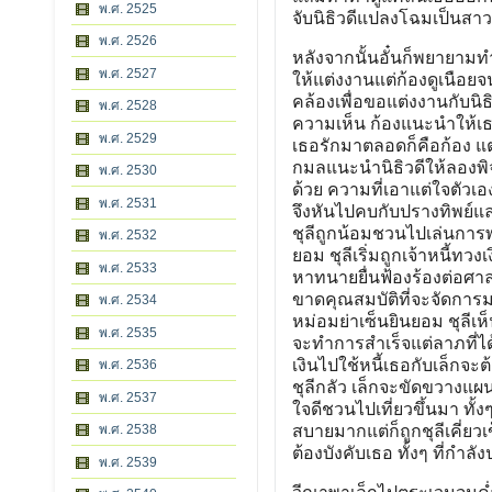
พ.ศ. 2525
จับนิธิวดีแปลงโฉมเป็นสาว
พ.ศ. 2526
หลังจากนั้นอั๋นก็พยายามทำ
พ.ศ. 2527
ให้แต่งงานแต่ก้องดูเนือย
คล้องเพื่อขอแต่งงานกับนิธิ
พ.ศ. 2528
ความเห็น ก้องแนะนำให้เธอ
พ.ศ. 2529
เธอรักมาตลอดก็คือก้อง แต่เ
กมลแนะนำนิธิวดีให้ลองพิจ
พ.ศ. 2530
ด้วย ความที่เอาแต่ใจตัวเอ
พ.ศ. 2531
จึงหันไปคบกับปรางทิพย์และ
ชุลีถูกน้อมชวนไปเล่นการ
พ.ศ. 2532
ยอม ชุลีเริ่มถูกเจ้าหนี้ทว
พ.ศ. 2533
หาทนายยื่นฟ้องร้องต่อศาล
ขาดคุณสมบัติที่จะจัดการมร
พ.ศ. 2534
หม่อมย่าเซ็นยินยอม ชุลีเห
พ.ศ. 2535
จะทำการสำเร็จแต่ลาภที่ได
เงินไปใช้หนี้เธอกับเล็กจะต
พ.ศ. 2536
ชุลีกลัว เล็กจะขัดขวางแผ
พ.ศ. 2537
ใจดีชวนไปเที่ยวขึ้นมา ทั้งๆ
พ.ศ. 2538
สบายมากแต่ก็ถูกชุลีเคี่ยว
ต้องบังคับเธอ ทั้งๆ ที่กำลั
พ.ศ. 2539