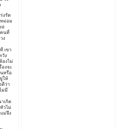
า
ร่งรัด
าหม่อม
อขอ
คนที่
ดวง
ที เขา
หวัง
้องไม่
ื่องจะ
อนหรือ
่ให้
ดีว่า
ม่มี
ณาเกิด
หัวไม่
แม่จึง