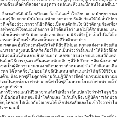
สวยด้วยเสื้อผ้าที่สวยงามหรูหรา จนอั๋นตะลึงและนึกสนใจเธอขึ้นม
ดี ตามจีบนิธิวดีโดยเปิดเผย ก้องได้แต่ช้ำใจเงียบ ผกาลมัยพยายามเ
จนเธอรู้สึก ผกาลมัยไม่ยอมแพ้ พยายามรวบรัดจับก้องให้ได้ อั๋นไปห
วดี คล้องถ่วงเวลาว่านิธิวดีต้องเป็นคนตัดสินใจ นิธิวดีถามก้องเพื่
ทำตามที่ใจตนเองต้องการ นิธิวดีแน่ใจว่าเธอไม่ได้รักอั๋นเลย และ
มื่อเห็นชายที่รักมีผกาลมัยคอยติดตาม นิธิวดีจึงรู้ว่าเป็นไปไม่ได้ 
ารณาอั๋นอีกครั้งเพื่อจะเห็นความดีในตัวเขาบ้าง
งมาตลอด อั๋นจึงหงุดหงิดขัดใจที่นิธิวดีไม่ยอมตกลงแต่งงานด้วยเสีย
บรรดานางแบบอีกครั้ง ก้องได้แต่เป็นห่วงว่าอั๋นจะทำให้นิธิวดีผิด
พนันจนมีหนี้สินหลายสิบล้านบาท เธอพยายามจะขอแบ่งสมบัติแต่คล
งเงินด้วยวิธีการรุนแรงขึ้นจนเธอชักกลับ ชุลีไปปรึกษาชลิต น้องชายเร
ขอเป็นผู้จัดการมรดกเอง ชลิตบอกว่าถ้าหม่อมย่าไม่ได้สติเลอะเลื
ดก ได้ ศาลก็จะไม่ยอมให้ชุลีเป็นแทน ชลิตแนะนำให้ชุลีใช้วิธีข่มขู
็นด้วย น้อมพาชุลีไปดูฤกษ์ยามวันปฏิบัติการยึดอำนาจหม่อมย่า หมอ
้จะเป็นทุกข์ลาภ คำทำนายนี้ทำให้ชุลีไม่สบายใจ แต่ก็ทำเพราะถ้าไ
้องถูกทำร้าย
นการจึงวางแผนให้วีณาชวนเล็กไปเที่ยว เล็กแปลกใจว่าทำไมจู่ๆ วี
ที่เมื่อก่อนไม่เคยจะมีน้ำใจด้วยเลย ในวันที่ชุลีจะปฏิบัติการเล็กปวด
เข็ญให้ออก ไปเที่ยวกับวีณาจนได้ เล็กทั้งสงสัยและไม่เข้าใจว่าทำไม
งป่วยขนาดนี้