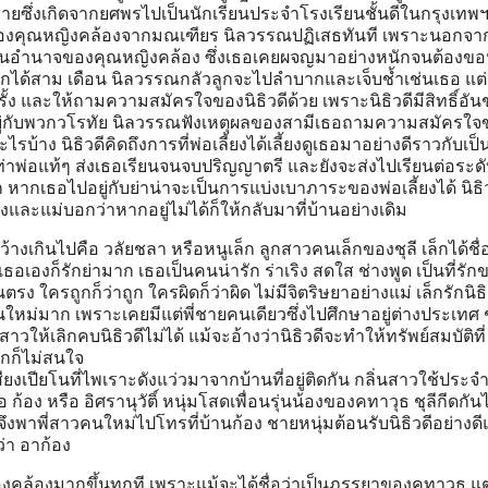
ชายซึ่งเกิดจากยศพรไปเป็นนักเรียนประจำโรงเรียนชั้นดีในกรุงเทพฯ
องคุณหญิงคล้องจากมณเฑียร นิลวรรณปฏิเสธทันที เพราะนอกจา
ดในอำนาจของคุณหญิงคล้อง ซึ่งเธอเคยผจญมาอย่างหนักจนต้องขอ
้องลูกได้สาม เดือน นิลวรรณกลัวลูกจะไปลำบากและเจ็บช้ำเช่นเธอ แ
ง และให้ถามความสมัครใจของนิธิวดีด้วย เพราะนิธิวดีมีสิทธิ์อั
ู่กับพวกวโรทัย นิลวรรณฟังเหตุผลของสามีเธอถามความสมัครใจ
้าง นิธิวดีคิดถึงการที่พ่อเลี้ยงได้เลี้ยงดูเธอมาอย่างดีราวกับเป็
กเท่าพ่อแท้ๆ ส่งเธอเรียนจนจบปริญญาตรี และยังจะส่งไปเรียนต่อระด
หากเธอไปอยู่กับย่าน่าจะเป็นการแบ่งเบาภาระของพ่อเลี้ยงได้ นิธิว
ี้ยงและแม่บอกว่าหากอยู่ไม่ได้ก็ให้กลับมาที่บ้านอย่างเดิม
างว้างเกินไปคือ วลัยชลา หรือหนูเล็ก ลูกสาวคนเล็กของชุลี เล็กได้ชื่อ
องก็รักย่ามาก เธอเป็นคนน่ารัก ร่าเริง สดใส ช่างพูด เป็นที่รัก
ง ใครถูกก็ว่าถูก ใครผิดก็ว่าผิด ไม่มีจิตริษยาอย่างแม่ เล็กรักนิธิ
วคนใหม่มาก เพราะเคยมีแต่พี่ชายคนเดียวซึ่งไปศึกษาอยู่ต่างประเทศ ช
สาวให้เลิกคบนิธิวดีไม่ได้ แม้จะอ้างว่านิธิวดีจะทำให้ทรัพย์สมบัติที่
็กก็ไม่สนใจ
นเสียงเปียโนที่ไพเราะดังแว่วมาจากบ้านที่อยู่ติดกัน กลิ่นสาวใช้ประจ
้อง หรือ อิศรานุวัติ์ หนุ่มโสดเพื่อนรุ่นน้องของคทาวุธ ชุลีกีดกันไ
็กจึงพาพี่สาวคนใหม่ไปโทรที่บ้านก้อง ชายหนุ่มต้อนรับนิธิวดีอย่างด
่า อาก้อง
ของคล้องมากขึ้นทุกที เพราะแม้จะได้ชื่อว่าเป็นภรรยาของคทาวุธ แต