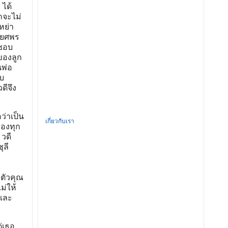
 ได้
กจะไม่
หย่า
ต่ยศพร
นชอบ
ของลูก
นพ่อ
ับ
ดีจึง
ว่าเป็น
เกี่ยวกับเรา
ของทุก
 วดี
ุลี
ำตัวคุณ
ม่ให้
ีและ
่เธอ