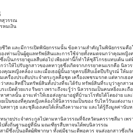
์
ิตสุวรรณ
พรหมเงิน
เสียชีวิต และมีการเปิดพินัยกรรมนั้น ข้อความสำคัญในพินัยกรรมคือ
งท่านเป็นผู้ดูแลทรัพย์สินและการใช้จ่ายทั้งหมดจนกว่าคุณหญิง
ซึ่งเป็นภรรยาดูแลสืบต่อไป เพียงเท่านี้ก็ทำให้ชุลีโกรธแทบเต้น แต่ที่
ุอีกว่าให้ไปรับลูกสาวของคทาวุธซึ่งเกิดจากภรรยาคนแรกคือ นิลว
ณหญิงคล้อง และเมื่อเธอผู้นั้นอายุครบยี่สิบเอ็ดปีบริบูรณ์ ให้มอบ
มเครื่องประดับประจำตระกูลคือชุด เครื่องเพชรมรกต แต่หากเธอค
ถือว่าสละสิทธิ์ในทรัพย์สินทั้งปวงที่จะได้รับ ทรัพย์สินที่ระบุว่าลูกสาว
บระเบิดด้วยแรง ริษยา เพราะถึงจะรู้ว่า นิลวรรณเป็นคนหยิ่งและถือ
สินมหาศาลนั้น อาจะทำให้เธอส่งลูกมาอยู่ที่บ้านวโรทัยได้โดยง่าย แล
เคยเป็นของที่คุณหญิงคล้องให้นิลวรรณเป็นของ รับไหว้วันแต่งงาน
ับคทาวุธ และชุลีเองเคยได้เห็นถึงความงาม และได้รู้ถึงมูลค่านับ
รทนายประจำตระกูลไปตามหานิลวรรณที่จังหวัดนครราชสีมา เพร
ตั้งถิ่นฐานอยู่ที่นั่น มณเฑียรสืบหาจนได้พบนิลวรรณ
ามีซึ่งเป็นอดีตผู้พิพากษา ทั้งคู่มีฐานะดีพอควร จนส่งลูกสาวซึ่งเก