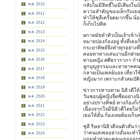
พ.ศ. 2510
กลับไม่มีสิทธิ์ไม่มีเสียงใน
ความสำคัญของเล็กกับเธอลดลง
พ.ศ. 2511
ทำให้ชุลีเครียดมากขึ้น น้อ
พ.ศ. 2512
ก็เก็บไปคิด
พ.ศ. 2513
ผกาลมัยทำตัวเป็นเจ้าเข้าเจ
พ.ศ. 2514
หมายปองก้องอยู่ ทั้งที่เธอ
กระยาทิพย์จึงทำทุกอย่างที
พ.ศ. 2515
คอยหาทางเล่นงานอีกฝ่ายเ
พ.ศ. 2516
ท่านหญิง ศศิธรวราภา กำลั
ลูกบุญธรรมและทายาทคนเดี
พ.ศ. 2517
กลายเป็นเพลย์บอย เที่ยวใช
พ.ศ. 2518
หญิงมาก เพราะกลัวสมบัติจ
พ.ศ. 2519
ข่าวการทาบทาม นิธิวดีให
วันชอบผู้หญิงจืดชืดอย่างน
พ.ศ. 2520
อย่างปรางทิพย์ ทางก้องก็เร
พ.ศ. 2521
เนื่องจากใจมีนิธิวดีโดยไม่
พ.ศ. 2522
เธอให้อั๋น ก้องเลยต้องเก
พ.ศ. 2523
ชุลี ริษยานิธิวดีจนตัวสั่น
ว่าคนเสเพลอย่างอั๋นจะทำให้
พ.ศ. 2524
แถมทำท่าดูแคลนเธอออกนอกห