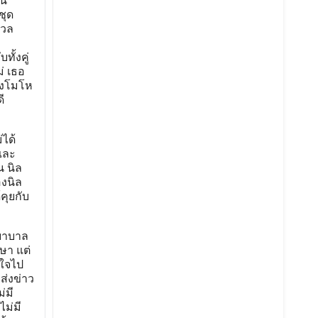
าน
ชุด
งวล
ทั้งคู่
่ เธอ
จึงโมโห
ี
่ได้
อและ
น นิล
องนิล
คุยกับ
พยาบาล
กษา แต่
่ใจไป
ส่งข่าว
่มี
ม่มี