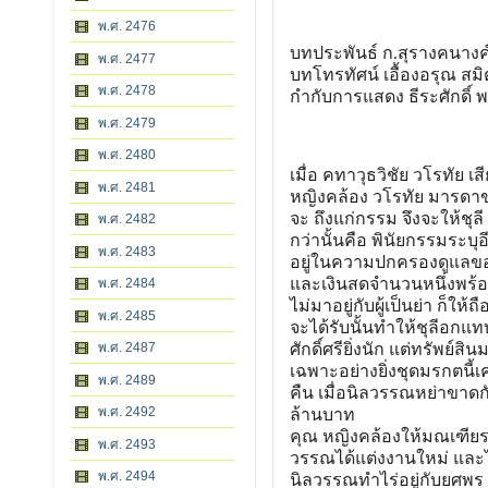
พ.ศ. 2476
บทประพันธ์ ก.สุรางคนางค
พ.ศ. 2477
บทโทรทัศน์ เอื้องอรุณ สม
พ.ศ. 2478
กำกับการแสดง ธีระศักดิ์ 
พ.ศ. 2479
พ.ศ. 2480
เมื่อ คทาวุธวิชัย วโรทัย 
พ.ศ. 2481
หญิงคล้อง วโรทัย มารดาขอ
จะ ถึงแก่กรรม จึงจะให้ชุลี 
พ.ศ. 2482
กว่านั้นคือ พินัยกรรมระบ
พ.ศ. 2483
อยู่ในความปกครองดูแลของคุ
และเงินสดจำนวนหนึ่งพร้อ
พ.ศ. 2484
ไม่มาอยู่กับผู้เป็นย่า ก็ให้
พ.ศ. 2485
จะได้รับนั้นทำให้ชุลีอกแท
พ.ศ. 2487
ศักดิ์ศรียิ่งนัก แต่ทรัพย์
เฉพาะอย่างยิ่งชุดมรกตนี้
พ.ศ. 2489
คืน เมื่อนิลวรรณหย่าขาดก
พ.ศ. 2492
ล้านบาท
คุณ หญิงคล้องให้มณเฑีย
พ.ศ. 2493
วรรณได้แต่งงานใหม่ และไป
พ.ศ. 2494
นิลวรรณทำไร่อยู่กับยศพร ส