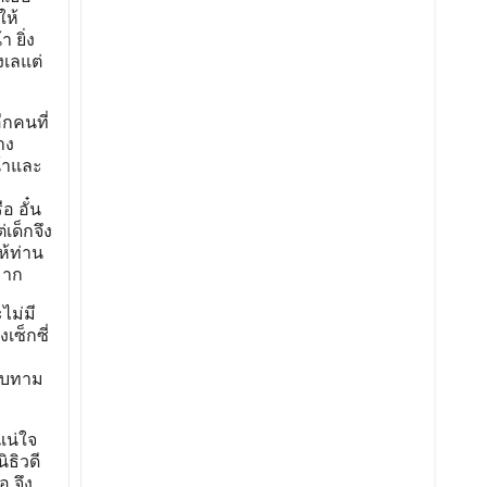
ให้
 ยิ่ง
งเลแต่
ีกคนที่
าง
น้าและ
อ อั๋น
เด็กจึง
ห้ท่าน
มาก
ไม่มี
เซ็กซี่
ทาบทาม
แน่ใจ
ิธิวดี
 จึง