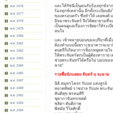
และให้รัชนีเป็นคนรับร้องทุกข์จา
พ.ศ. 2476
ร้องทุกข์เหล่านั้น อีกทั้งระเบียบ
พ.ศ. 2477
ของครอบครัว ซึ่งทำให้ เลอพงศ์ 
อิจฉาพระจันทร์ จึงได้พยายามที่จ
พ.ศ. 2478
เป็นคนดูแลเรื่องการจัดยาให้ระเ
พ.ศ. 2479
สนใจ
พ.ศ. 2480
และ เข้าทลายบ่อนของเปรียวที่เมื่อ
พ.ศ. 2481
ต้องทำแบบนี้เพราะธนาคารจะมาย
ดนตรีก็เกิดอาการช็อกหยุดหายใจ
พ.ศ. 2482
ให้พระจันทร์ตกเป็นผู้ต้องหาราย เ
พ.ศ. 2483
ช่วยพระจันทร์ได้หรือไม่ บ่อนของ
ฉาย”
พ.ศ. 2484
พ.ศ. 2485
รายชื่อนักแสดง จันทร์ ฤ จะฉาย
พ.ศ. 2487
นิธิ สมุทรโคจร รับบท แสงสูรย์
พ.ศ. 2489
หยาดทิพย์ ราชปาล รับบท พระจัน
สันติสุข พรหมศิริ
พ.ศ. 2492
ชุดาภาจันทรเขตต์
พ.ศ. 2493
ชลิดา ตันติภาพ
พิสมัย วิไลศักดิ์
พ.ศ. 2494