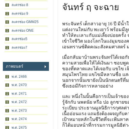
จันทร์ ฤ จะฉาย
ละครช่อง 8
ละครช่อง 9
ละครช่อง GMM25
พระจันทร์ เด็กสาวอายุ 16 ปี มีน้ำ
แต่งงานใหม่กับ พะเยาว์ พร้อมมีลู
ละครช่อง ONE
ทำให้ทะเลาะกับแม่เลี้ยงบ่อยครั้ง
ละครช่อง5
เข้าใจชีวิต มองโลกในแง่มุมของคว
เอนทรานซ์ติดคณะสังคมศาสตร์ 
ละครช่อง7
เมื่อกลับมาบ้านพระจันทร์ได้เจอกั
ความสวยเพื่อให้ได้เงินมา ชอบพ
ภาพยนตร์
ของที่ตลาดและได้เจอกับ แขไข เจ้
สมุนไพรไทย แขไขมีหลานชื่อ แสงส
พ.ศ. 2466
นอกจากนั้นเขายังเป็นนักดนตรีที
พ.ศ. 2470
ซึ่งเธอมีกิจการหลายอย่าง
พ.ศ. 2471
และ หนึ่งในนั้นคือการเป็นเจ้าของศ
รู้จักกับ นพดนัย หรือ ปอ ลูกชาย
พ.ศ. 2472
ระเบียบ ประธานมูลนิธิการกุศลต่า
พ.ศ. 2473
เนื้ออ่อนแรง แถมยังต้องผจญกั
พ.ศ. 2474
เป้าหมายหลักในชีวิตที่จะเฟ้นหาคน
ก็ได้มอบหน้าที่กรรมการมูลนิธิต่า
พ.ศ. 2475