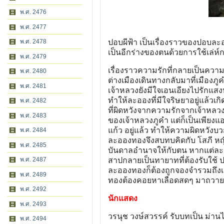
พ.ศ. 2476
พ.ศ. 2477
พ.ศ. 2478
ปอบผีฟ้า เป็นเรื่องราวของปอบ
เป็นอีกร่างของตนด้วยการใช้เล่ห
พ.ศ. 2479
เรื่องราวความรักที่กลายเป็นความ
พ.ศ. 2480
ต่างเมืองเดินทางกลับมาที่เมือ
พ.ศ. 2481
เจ้าหลวงยังมีใจเอนเอียงไปรักแส
ทำให้ละอองที่มีใจริษยาอยู่แล้ว
พ.ศ. 2482
ที่ผิดหวังจากความรักจากเจ้าหลว
พ.ศ. 2483
ของเจ้าหลวงภูคำ แต่ก็เป็นเพียงแ
แก้ว อยู่แล้ว ทำให้ความผิดหวัง
พ.ศ. 2484
ละอองทองจึงสบทบคิดกับ โสภี หญิงร
พ.ศ. 2485
บันดาลอำนาจให้กับตน หากแต่ละอ
พ.ศ. 2487
สาปกลายเป็นทายาทที่ต้องรับใช้ ปอ
ละอองทองก็ต้องถูกจองจำรวมถึงเม
พ.ศ. 2489
ทองต้องคอยหาเลือดสดๆ มาถวายปอ
พ.ศ. 2492
นักแสดง
พ.ศ. 2493
วรนุช วงษ์สวรรค์ รับบทเป็น ม่
พ.ศ. 2494