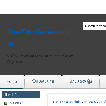
ThaiFilmReviews.co
m
หนังไทย ละครไทย ดาราไทย รวบรวมภาพและ
ข้อมูลต่างๆ
Home
นักแสดงชาย
นักแสดงหญิง
ป้ายกำกับ
Home
»
นุติ เขมะโยธิน
,
ละครช่อง7
,
ละครป
ละครช่อง 3