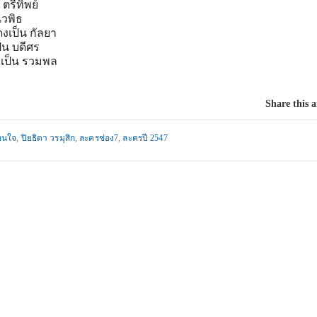
ตรีทิพย์
นวพิธ
งเป็น กัลยา
น บดีศร
งเป็น รวมพล
Share this a
อนใจ
,
ปิยธิดา วรมุสิก
,
ละครช่อง7
,
ละครปี 2547