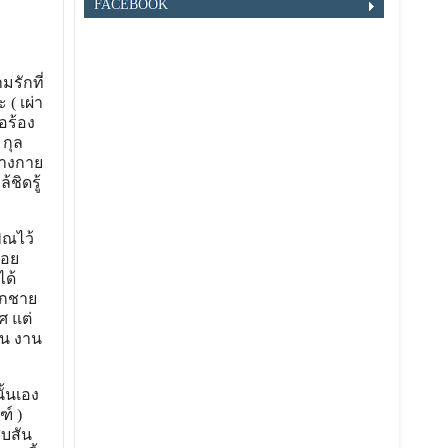
FACEBOOK
มรักที่
( เผ่า
อร้อง
 กุล
่างกาย
ชิดรู้
ิณไว้
่อย
ได้
ลูกชาย
ศ แต่
อน งาน
ั้นเอง
์ )
สบสัน