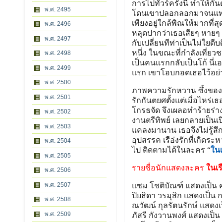
การไปทัวร์ครั้งนี้ ทำให้กั
พ.ศ. 2495
โดนเขาปลอกลอกมาจนแทบหม
เพียงอยู่ใกล้พิณให้มากที่
พ.ศ. 2496
หลุดปากว่าเธอเสียๆ หายๆ ท
พ.ศ. 2497
กับเปลี่ยนทีท่าเป็นไม่ใยดี
หนึ่ง ในขณะที่กำลังเที่ยว
พ.ศ. 2498
เป็นคนแรกกลับเป็นโก้ นี่เอ
พ.ศ. 2499
แรก เขาโอบกอดเธอไว้อย่าง
พ.ศ. 2500
ภาพความรักหวาน ซึ้งของทั
พ.ศ. 2501
รักกันตยศตั้งแต่เมื่อไหร่เ
โกรธจัด จึงเผลอทำร้ายร่
พ.ศ. 2502
งานตรีทิพย์ เลยกลายเป็นเปิ
พ.ศ. 2503
แคลงมานาน เธอจึงไม่รู้สึกผ
อุปสรรค เรือ่งรักที่เกิดร
พ.ศ. 2504
ไป ติดตามได้ในละคร “
ใน
พ.ศ. 2505
รายชื่อนักแสดงละคร
ในเร
พ.ศ. 2506
พ.ศ. 2507
แซม โชติบัณฑ์ แสดงเป็น ค
ปิยธิดา วรมุสิก แสดงเป็น กร
พ.ศ. 2508
ณวัฒน์ กุลรัตนรักษ์ แสดงเป
พ.ศ. 2509
ภัสรี กังวานพงศ์ แสดงเป็น