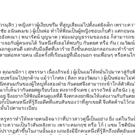
 วรมุสิก ) หญิงสาวผู้เงียบขรึม ที่สูญเสียแม่ไปตั้งแต่ยังเด็ก เพราะควา
 อนันตเมฆ ) ผู้เป็นพ่อ ทำให้พิณเป็นผู้หญิงชอบเก็บตัว แต่กฤษณะ 
งอังคณา ( พนารัตน์ บุญนาค ) พ่อแม่บุญธรรมของเธอ ก็สามารถข
อกับผู้คนจนได้ วันหนึ่งที่เธอได้พบกับ กันตยศ หรือ กัน ( ณวัฒน์
ยนอกดูแสนดี แต่กลับมีอดีตที่เลวร้าย ถึงขั้นเคยปอกลอกและทำร้ายร
ลายต่อหลายคน เมื่อครั้งที่เรียนอยู่ที่เมืองนอก จนเพื่อนๆ หรือคนใกล้
ณเขมิกา ( สุพรรษา เนื่องภิรมย์ ) ผู้เป็นแม่ให้หมั่นไปมาหาสู่กับพ
พร้อมไปทุกด้าน แม้ว่าโกศล ( ดิลก ทองวัฒนา ) ผู้เป็นพ่อจะไม่ค
ทสนมกันของผู้ใหญ่ทั้งสองฝ่าย กันตยศจึงสามารถเข้าใกล้ตัวพิณ
็เห็นว่ากันตยศดูเรียบร้อย ต่งจากธีรเดช ( อรรถวิทย์ อภิธนัง ) 
อยู่ จึงอยากให้พิณมีคนดูแลที่ดี จึงตกลงยกพิณให้แต่งงานกับกันตย
็นคนหนึ่งที่รู้ถึงอดีตที่แสบสันของว่าที่ลูกเขยดี จึงคัดค้านไว้ก่
หมั้นไปตามระเบียบ
หรูหราทำให้หลายคนอิจฉาว่าที่บ่าวสาวคู่นี้เป็นอย่าง ยิ่ง แต่ในวันน
พราะความเป็นวัวสันหลังหวะ เพราะคมกฤช หรือ โก้ ( แซม โชติบัณฑ
ีได้ปรากฏตัวขึ้นในงานนั้นเอง แถมยังมีอีกคนหนึ่งที่รู้ลึกถึงอดีตอันแ