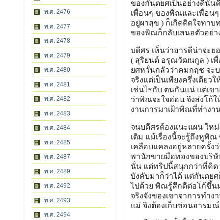
ของกันตยศเป็นอย่างดีนั่นคื
พ.ศ. 2476
เพื่อนๆ ของพิณและเพื่อนๆ 
อยู่ผาสุข ) ก็เกิดติดใจทาบ
พ.ศ. 2477
ของพิณก็กลับเสนอตัวอย่าง
พ.ศ. 2478
บดีศร เห็นว่าอารดีน่าจะยอ
พ.ศ. 2479
( สุริยนต์ อรุณวัฒนกูล ) เ
ยศหวั่นกลัวว่าคมกฤช จะบอก
พ.ศ. 2480
จริงแต่เป็นเพียงครึ่งเดียว
พ.ศ. 2481
เช่นไรกับ ตนกันแน่ แต่เขา
พ.ศ. 2482
ว่าพิณจะใจอ่อน จึงส่งโก้ให
งานการมาเฝ้าพิณที่ทำงาน
พ.ศ. 2483
จนบดีศรต้องแนะแผน ใหม่ใ
พ.ศ. 2484
เดิม แม้เรื่องนี้จะรู้ถึงห
พ.ศ. 2485
เคลือบแคลงอยู่หลายครั้งว่า
พานักขายมือทองของบริษัทไป
พ.ศ. 2487
นั่น แต่ทริปนี้สนุกกว่าที่ค
พ.ศ. 2489
บังคับมาก็ว่าได้ แต่กันต
ไปด้วย พิณรู้สึกดีต่อโก้ข
พ.ศ. 2492
จริงจังของเขาจาการทำงานด้
พ.ศ. 2493
แม่ จึงต้องเก็บซ่อนอารมณ์
พ.ศ. 2494