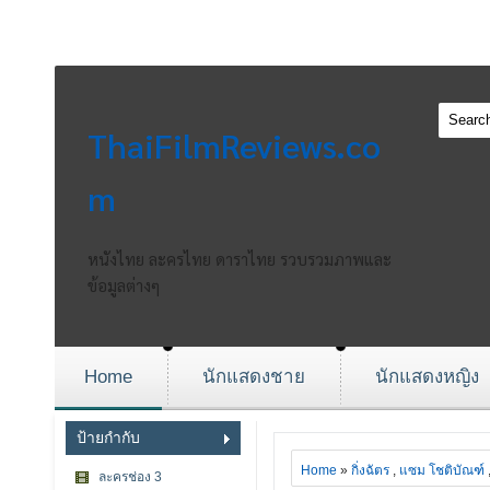
ThaiFilmReviews.co
m
หนังไทย ละครไทย ดาราไทย รวบรวมภาพและ
ข้อมูลต่างๆ
Home
นักแสดงชาย
นักแสดงหญิง
ป้ายกำกับ
Home
»
กิ่งฉัตร
,
แซม โชติบัณฑ์
ละครช่อง 3