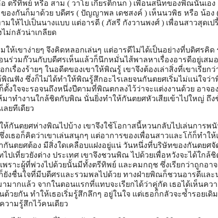
อ ตรีทิพย์ หรือ สาม ( วาโย เกียรติกนก ) เพื่อนสนิทของพิณนั่นเอง 
ของกันก็มาด้วย บดีศร ( ปัญญาพล เดชสงค์ ) เห็นนวพิธ หรือ น้อง 
ทามให้ไปเป็นนางแบบ แต่อารดี ( ภัสรี กังวานพงศ์ ) เพื่อนสาวสุดเปรี
ไม่กลัวน่าเกลียด
มให้เขาง่ายๆ จึงคิดหลอกเล่นๆ แต่อารดีไม่ได้เป็นอย่างที่บดิศรคิ
พื่อนร่วมก๊วนกับบดีศรเห็นแล้วก็นึกหมั่นไส้พาลหาเรื่องอารดีอยู่เสม
เรื่องร้ายๆ ในอดีตของเขาให้พิณรู้ เขาจึงต้องเล่าสิ่งที่เขาเรียก
ให้พิณฟัง ซึ่งก็ไม่ได้ทำให้พิณรู้สึกอะไรเลยจนกันตยศเริ่มไม่แน่ใจว่า
ก็ตั้งใจจะรอจนถึงหนึ่งปีตามที่พิณตกลงไว้ว่าจะแต่งงานด้วย อาจอ
้มาทำงานใกล้ชิดกับพิณ นั่นยิ่งทำให้กันตยศหัวเสียเข้าไปใหญ่ ถึงขั้
เลยทีเดียว
ห้กันตยศห่างพิณไปบ้าง เขาจึงใช้โอกาสนี้หวนกลับไปเล่นการพนั
ูพิณ ซึ่งเธอก็คิดว่าเขาเล่นสนุกๆ แต่อาการของเพื่อนสาวและโก้ก็ทำให้
กันตยศต้อง มีสิ่งใดเคลือบแฝงอยู่แน่ วันหนึ่งที่บริษัทของกันตยศจัด
เที่ยวยังต่าง ประเทศ เขาจึงชวนพิณ ไปด้วยเพื่อหวังจะได้ใกล้ชิด
ิด เพราะผู้ที่พ่วงไปด้วยนั้นมีทั้งตรีทิพย์ และคมกฤช ซึ่งเรียกว่าถูกอา
ยศก็ยังชื่นใจที่มีบดีศรและรวมพลไปด้วย ทางฝ่ายพิณก็ชวนอารดีและ
ึ้นมามากแล้ว จากในตอนแรกที่แทบจะเรียกได้ว่าคู่กัด เธอได้เห็นคว
วยกัน ทำให้เธอเริ่มรู้สึกลึกๆ อยู่ในใจ แต่เธอก็กลัวจะซ้ำรอยเดิ
ความรู้สึกไว้คนเดียว