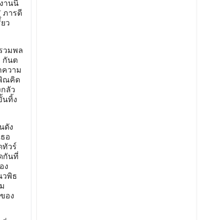
งานนี้
( ภารดี
้ยว
ด รวมพล
อ กันต
ว่าความ
พิณคิด
งกลัว
นทิ้ง
นดัง
เธอ
ทัวร์
กันที่
จอง
นวพิธ
าม
มของ