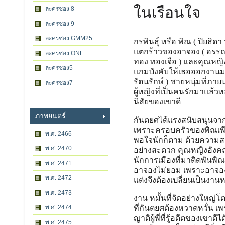
ในเรือนใจ
ละครช่อง 8
ละครช่อง 9
ละครช่อง GMM25
กรพินธุ์ หรือ พิณ ( ปิยธิดา
แตกร้าวของอาจอง ( อรรถชัย
ละครช่อง ONE
ทอง ทองเจือ ) และคุณหญิ
ละครช่อง5
แกมบังคับให้เธอออกงานมาเจ
รัตนรักษ์ ) ชายหนุ่มที่ภา
ละครช่อง7
ผู้หญิงที่เป็นคนรักมาแล้วห
นิสัยของเขาดี
ภาพยนตร์
กันตยศได้แรงสนับสนุนจาก คุ
เพราะครอบครัวของพิณเพียบ
พ.ศ. 2466
พอใจนักก็ตาม ด้วยความสนิ
พ.ศ. 2470
อย่างสะดวก คุณหญิงอังคณาก
นักการเมืองที่มาติดพันพิณ
พ.ศ. 2471
อาจองไม่ยอม เพราะอาจองก็เป
พ.ศ. 2472
แต่งจึงต้องเปลี่ยนเป็นงาน
พ.ศ. 2473
งาน หมั้นที่จัดอย่างใหญ่โต
พ.ศ. 2474
ที่กันตยศต้องหวาดหวั่น เ
ญาติผู้พี่ที่รู้อดีตของเขาด
พ.ศ. 2475