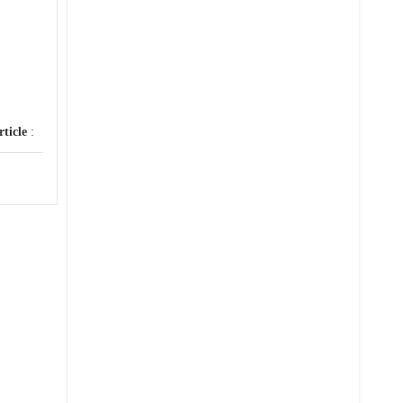
rticle
: