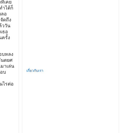
ที่เคย
ำได้ก็
เผลอ
จัดถึง
้ววัน
ยเธอ
ครั้ง
แอบหลง
 กันตยศ
นมาเล่น
เกี่ยวกับเรา
ือบ
ี
่นไรต่อ