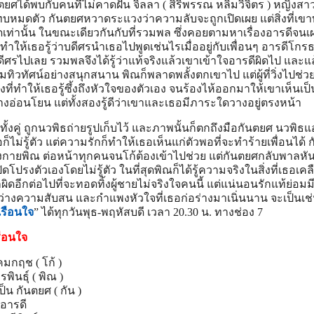
นตยศได้พบกับคนที่ไม่คาดฝัน จิลลา ( สิริพรรณ หลิมวิจิตร ) หญิงสาว
ดตัว กันตยศหวาดระแวงว่าความลับจะถูกเปิดเผย แต่สิ่งที่เขาท
สุดเท่านั้น ในขณะเดียวกันกับที่รวมพล ซึ่งคอยตามหาเรื่องอารดีจน
ำให้เธอรู้ว่าบดีศรนำเธอไปพูดเช่นไรเมื่ออยู่กับเพื่อนๆ อารดีโกรธ
บดีศรไปเลย รวมพลจึงได้รู้ว่าแท้จริงแล้วเขาเข้าใจอารดีผิดไป และแล
ชมทิวทัศน์อย่างสนุกสนาน พิณก็พลาดพลั้งตกเขาไป แต่ผู้ที่วิ่งไปช่ว
งที่ทำให้เธอรู้ซึ้งถึงหัวใจของตัวเอง จนร้องไห้ออกมาให้เขาเห็นเป็น
อ่อนโยน แต่ทั้งสองรู้ดีว่าเขาและเธอมีภาระใดวางอยู่ตรงหน้า
้งคู่ ถูกนวพิธถ่ายรูปเก็บไว้ และภาพนั้นก็ตกถึงมือกันตยศ นวพิธ
ธอก็ไม่รู้ตัว แต่ความรักก็ทำให้เธอเห็นแก่ตัวพอที่จะทำร้ายเพื่อนได้
างกายพิณ ต่อหน้าทุกคนจนโก้ต้องเข้าไปช่วย แต่กันตยศกลับพาลหั
ดโปรงตัวเองโดยไม่รู้ตัว ในที่สุดพิณก็ได้รู้ความจริงในสิ่งที่เธอเคล
ิดอีกต่อไปที่จะทอดทิ้งผู้ชายไม่จริงใจคนนี้ แต่แน่นอนรักแท้ย่อมม
ะหว่างความสับสน และกำแพงหัวใจที่เธอก่อร่างมาเนิ่นนาน จะเป็นเช
เรือนใจ
” ได้ทุกวันพุธ-พฤหัสบดี เวลา 20.30 น. ทางช่อง 7
ือนใจ
มกฤช ( โก้ )
พินธุ์ ( พิณ )
็น กันตยศ ( กัน )
 อารดี