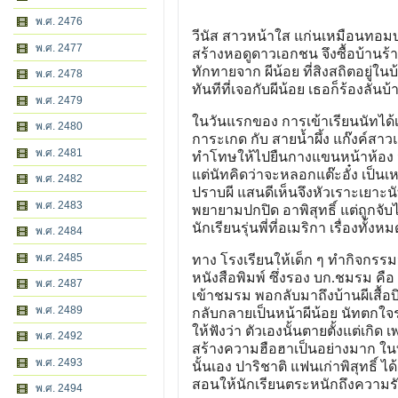
พ.ศ. 2476
วีนัส สาวหน้าใส แก่นเหมือนทอมบอ
พ.ศ. 2477
สร้างหอดูดาวเอกชน จึงซื้อบ้านร้า
ทักทายจาก ผีน้อย ที่สิงสถิตอยู่ใ
พ.ศ. 2478
ทันทีที่เจอกับผีน้อย เธอก็ร้องลั่นบ้
พ.ศ. 2479
ในวันแรกของ การเข้าเรียนนัทได้เจ
พ.ศ. 2480
การะเกด กับ สายน้ำผึ้ง แก๊งค์สาวแ
พ.ศ. 2481
ทำโทษให้ไปยืนกางแขนหน้าห้อง นัทเ
แต่นัทคิดว่าจะหลอกแต๊ะอั๋ง เป็นเห
พ.ศ. 2482
ปราบผี แสนดีเห็นจึงหัวเราะเยาะ
พ.ศ. 2483
พยายามปกปิด อาพิสุทธิ์ แต่ถูกจับ
นักเรียนรุ่นพี่ที่อเมริกา เรื่องทั้
พ.ศ. 2484
พ.ศ. 2485
ทาง โรงเรียนให้เด็ก ๆ ทำกิจกร
หนังสือพิมพ์ ซึ่งรอง บก.ชมรม คือ
พ.ศ. 2487
เข้าชมรม พอกลับมาถึงบ้านผีเสื้อบ
พ.ศ. 2489
กลับกลายเป็นหน้าผีน้อย นัทตกใจร
ให้ฟังว่า ตัวเองนั้นตายตั้งแต่เกิด 
พ.ศ. 2492
สร้างความฮือฮาเป็นอย่างมาก ในที
พ.ศ. 2493
นั้นเอง ปาริชาติ แฟนเก่าพิสุทธิ
สอนให้นักเรียนตระหนักถึงความรั
พ.ศ. 2494