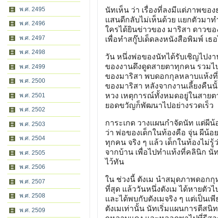
พ.ศ. 2495
นัทเห็น ว่า เรื่องที่ลงมีแต่ภาพขอ
แสนดีกลับไม่เห็นด้วย แยกตัวมาทำหนั
พ.ศ. 2496
ใครได้ยินข่าวของ มาริสา ดาวของ
พ.ศ. 2497
เพื่อทำสกู๊ปเด็ดลงหนังสือพิมพ์ เธ
พ.ศ. 2498
วัน หนึ่งพ่อของนัทได้รับเชิญไปง
ของงานดึงดูดสายตาทุกคน รวมไปถึ
พ.ศ. 2499
ของมาริสา พบดอกกุลหลาบแห้งที่เก
พ.ศ. 2500
ของมาริสา หลังจากงานเลี้ยงคืนนั
หวง เหตุการณ์ทั้งหมดอยู่ในสายต
พ.ศ. 2501
ยอดขวัญก็พัฒนาไปอย่างรวดเร็ว
พ.ศ. 2502
การะเกด วางแผนกำจัดนัท แต่ผีน้อย
พ.ศ. 2503
ว่า พ่อของเด็กในท้องคือ จุ่น ผีน
พ.ศ. 2504
ทุกคน จริง ๆ แล้ว เด็กในท้องไม่รู้
จากบ้าน เพื่อไปทำแท้งที่คลินิก 
พ.ศ. 2505
ไว้ทัน
พ.ศ. 2506
ใน ช่วงนี้ ตังเม นำสมุดภาพดอกกุ
พ.ศ. 2507
ที่สุด แล้ววันหนึ่งตังเม ได้หายต
พ.ศ. 2508
และได้พบกับตังเมจริง ๆ แต่เป็นเพ
ตังเมเท่านั้น นัทเริ่มแผนการตี
พ.ศ. 2509