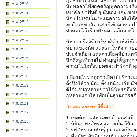
กุหลาบแดง และหลอกพาไปที่รีสอร์ทเ
พ.ศ. 2510
นัทหลอกให้ยอดขวัญพูดความจริง เ
เขาคือ ขาฟันดี ๆ นั่นเอง และเขาเ
พ.ศ. 2511
ท้อง ไม่เช่นนั้นจะแฉความจริงให้ค
พ.ศ. 2512
ลงมือจะฆ่านัท แสนดีเข้ามาช่วยไว
ทั้งหมดไว้ เรื่องทั้งหมดคลี่คลายไ
พ.ศ. 2513
พ.ศ. 2514
นัท เล่าเรื่องที่ปาริชาติทำแท้งให้
ที่บ้านของนัท และเล่าให้ฟังว่า เธอ
พ.ศ. 2515
ประจำเดือน และตกเลือดที่บ้านหลังน
พ.ศ. 2516
นึกถึงลูกที่ตายไป ทำบุญให้ลูกทุก 
ความในใจทั้งหมดของปาริชาติ ทุก
พ.ศ. 2517
พ.ศ. 2518
1 ปีผ่านไปหอดูดาวเปิดให้บริการ
ตั้งชื่อให้ว่า น้อย ตั้งแต่น้อยเกิ
พ.ศ. 2519
ดีได้มอบกุหลาบขาวให้นัทรอถึงวั
พ.ศ. 2520
กุหลาบแดงให้ เพื่อเป็นฐานการสร้า
พ.ศ. 2521
นักแสดงละคร
ผีขี้เหงา
พ.ศ. 2522
1. เขตต์ ฐานทัพ แสดงเป็น แสนดี
พ.ศ. 2523
2. นิษิตา พงศ์ทรง แสดงเป็น วีนัส
3. รพีภัทร เอกพันธุ์กุล แสดงเป็น
พ.ศ. 2524
4. คีตภัทร อันติมานนท์ แสดงเป็น ส