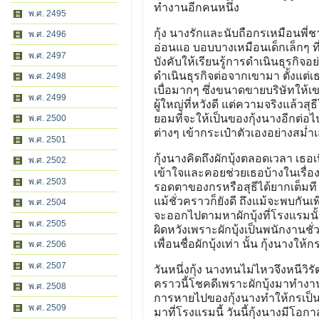
ทำงานอีกคนหนึ่ง
พ.ศ. 2495
กุ้ง นางรักและนับถือกรเหมือนพี่ชา
พ.ศ. 2496
อ่อนแอ บอบบางเหมือนเด็กเล็กๆ ที่ต้
พ.ศ. 2497
บังคับให้เรียนรู้การดำเนินธุรกิจอ
ดำเนินธุรกิจต่อจากเขามา ตั้งแต่เธอ
พ.ศ. 2498
เบื่อมากๆ ซึ่งขนาดขายบริษัทให้เขา
พ.ศ. 2499
ผู้ใหญ่ที่หวังดี แต่ความจริงแล้
ยอมที่จะให้เป็นของกุ้งนางอีกต่อ
พ.ศ. 2500
ต่างๆ เข้ากระเป๋าตัวเองอย่างสม่ำ
พ.ศ. 2501
กุ้งนางคิดถึงผักบุ้งตลอดเวลา เธอเ
พ.ศ. 2502
เข้าใจและคอยช่วยเธอบ้างในเรื่องธ
พ.ศ. 2503
รอดตาของกรหรือสุธีได้ยากเต็มที 
แม้ชั่วคราวก็ยังดี ถึงแม้จะพบกันเพี
พ.ศ. 2504
จะออกไปตามหาผักบุ้งที่โรงแรมนั้
พ.ศ. 2505
ผิดหวังเพราะผักบุ้งเป็นพนักงาน
เพื่อนชื่อผักบุ้งเท่า นั้น กุ้งนางให
พ.ศ. 2506
พ.ศ. 2507
วันหนึ่งกุ้ง นางทนไม่ไหวจึงหนีวิ
คราวนี้โชคดีเพราะผักบุ้งมาทำงาน
พ.ศ. 2508
การหายไปของกุ้งนางทำให้กรเป็น
พ.ศ. 2509
มาที่โรงแรมนี้ วันนี้กุ้งนางมีโอกา