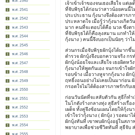
พ.ศ. 2540
เจ้าเข้าเจ้าของจนเธอเสียใจ แต่เผ
ที่จับพิรุธได้ก่อนว่าสาวน้อยคนนี
พ.ศ. 2541
ประประธาน กุ้งนางจึงต้องสารภาพค
พ.ศ. 2542
ประหลาดใจ เมื่อรู้ว่ากุ้งนางเกิดวันเ
มาก คนที่จะตอบได้คือ นวล ซึ่งต
พ.ศ. 2543
ที่จับพิรุธได้ก็คือลุงสมาน แกทำใ
พ.ศ. 2544
กุ้งนาง ) คนนี้จึงบอกเป็นนัยๆ ว่าไม
พ.ศ. 2545
ส่วนกรเมื่อจับพิรุธผักบุ้งได้มากข
พ.ศ. 2546
ตำรวจ ผักบุ้งจึงบอกความจริง กรทำ
ผักบุ้งน้อยใจและเสียใจ เธอผิดหวังท
พ.ศ. 2547
กุ้งนางให้พูดกันเอง จนกรเข้าใจผั
พ.ศ. 2548
รอบข้าง เมื่อวางหูจากกุ้งนาง ผัก
ฤทธิ์งอนอย่างไม่เคยเป็นมาก่อน ผักบ
พ.ศ. 2549
กรอดใจไม่ได้ต้องสารภาพรักกับเ
พ.ศ. 2550
ก่อนวันนัดที่จะสลับตัวกัน สุธีก็ท
พ.ศ. 2551
ในโกดังร้างกลางทุ่ง สุธีสร้างเรื
พ.ศ. 2552
เผด็จ ทั้งคู่จึงซ้อนแผนโดยให้กุ้งน
เข้าใจว่ากุ้งนาง ( ผักบุ้ง ) รอ
พ.ศ. 2553
ผักบุ้งทันที่ เขาพบผักบุ้งอยู่ใน
พ.ศ. 2554
พยาบาลเพื่อช่วยชีวิตทันที สุธีจับ 
พ.ศ. 2555