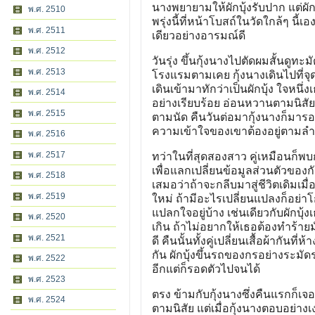
นางพยายามให้ผักบุ้งรับปาก แต่ผัก
พ.ศ. 2510
พรุ่งนี้ที่หน้าโบสถ์ในวัดใกล้ๆ นี
พ.ศ. 2511
เดียวอย่างอารมณ์ดี
พ.ศ. 2512
วันรุ่ง ขึ้นกุ้งนางไปตัดผมสั้นดูทะม
พ.ศ. 2513
โรงแรมตามเคย กุ้งนางเดินไปที่จุดน
เดินเข้ามาทักว่าเป็นผักบุ้ง ใจหนึ่ง
พ.ศ. 2514
อย่างเรียบร้อย อ่อนหวานตามนิสัย 
พ.ศ. 2515
ตามนัด คืนวันต่อมากุ้งนางก็มารออ
ความเข้าใจของเขาต้องอยู่ตามลำพั
พ.ศ. 2516
พ.ศ. 2517
ทว่าในที่สุดสองสาว คู่เหมือนก็พบก
เพื่อแลกเปลี่ยนข้อมูลส่วนตัวของกัน
พ.ศ. 2518
เสมอว่าถ้าจะกลีบมาสู่ชีวิตเดิมเม
พ.ศ. 2519
ใหม่ ถ้ามีอะไรเปลี่ยนแปลงก็อย่า
แปลกใจอยู่บ้าง เช่นเดียวกับผักบุ
พ.ศ. 2520
เกิน ถ้าไม่อยากให้เธอต้องทำร้าย
พ.ศ. 2521
ดี คืนนั้นทั้งคู่เปลี่ยนเสื้อผ้ากัน
กัน ผักบุ้งขึ้นรถของกรอย่างระมัดร
พ.ศ. 2522
อีกแต่ก็รอดตัวไปจนได้
พ.ศ. 2523
ตรง ข้ามกับกุ้งนางซึ่งคืนแรกก็เ
พ.ศ. 2524
ตามนิสัย แต่เมื่อกุ้งนางตอบอย่าง