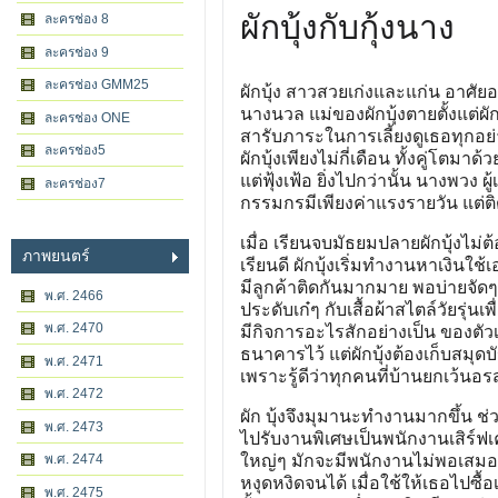
ผักบุ้งกับกุ้งนาง
ละครช่อง 8
ละครช่อง 9
ละครช่อง GMM25
ผักบุ้ง สาวสวยเก่งและแก่น อาศั
นางนวล แม่ของผักบุ้งตายตั้งแต่ผักบ
ละครช่อง ONE
สารับภาระในการเลี้ยงดูเธอทุกอย่า
ละครช่อง5
ผักบุ้งเพียงไม่กี่เดือน ทั้งคู่โตมาด
แต่ฟุ้งเฟ้อ ยิ่งไปกว่านั้น นางพวง ผ
ละครช่อง7
กรรมกรมีเพียงค่าแรงรายวัน แต่ติ
เมื่อ เรียนจบมัธยมปลายผักบุ้งไม่ต
ภาพยนตร์
เรียนดี ผักบุ้งเริ่มทำงานหาเงินใ
มีลูกค้าติดกันมากมาย พอบ่ายจัดๆ 
พ.ศ. 2466
ประดับเก๋ๆ กับเสื้อผ้าสไตล์วัยรุ
พ.ศ. 2470
มีกิจการอะไรสักอย่างเป็น ของต
ธนาคารไว้ แต่ผักบุ้งต้องเก็บสมุดบ
พ.ศ. 2471
เพราะรู้ดีว่าทุกคนที่บ้านยกเว้นอรสา
พ.ศ. 2472
ผัก บุ้งจึงมุมานะทำงานมากขึ้น ช
พ.ศ. 2473
ไปรับงานพิเศษเป็นพนักงานเสิร์ฟเค
พ.ศ. 2474
ใหญ่ๆ มักจะมีพนักงานไม่พอเสมอ ผั
หงุดหงิดจนได้ เมื่อใช้ให้เธอไปซื
พ.ศ. 2475