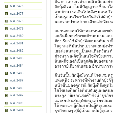
สั้น กางเกงเอวต่ำอวดผิวเนียนอย่าง
พ.ศ. 2476
ผักบุ้งอิจฉา ไม่มีปัญญาจะซื้อมาใส่
จากบ้าน เธอเดินไปหลังชุมชนบริเ
พ.ศ. 2477
เป็นครูสอนวิชาป้องกันตัวให้ผักบุ้
พ.ศ. 2478
นอกจากปากเปราะ เจ๊าะแจ๊ะจีบเธอ
พ.ศ. 2479
สมานจะสอนให้เธออดทนและขยันทำมา
แต่วันนี้เธอเข้าเขตบ้านสมาน และเ
พ.ศ. 2480
ต้องเรียกไว้ ผักบุ้งจึงยอมกลับมา 
พ.ศ. 2481
ในฐานะที่มันปากเปราะแถมยังทำท่
พ.ศ. 2482
เธอน่ะแหละจะเป็นคนเดือดร้อน ถ
ต่างหาก เผด็จนั้นสนใจผักบุ้งเพร
พ.ศ. 2483
นั้นเผด็จเองก็เป็นลูกศิษย์ของสมา
พ.ศ. 2484
อาจารย์เดียวกันเสมอ อีกประการหน
พ.ศ. 2485
คืนวันนั้น ผักบุ้งมีงานที่โรงแรมห
แห่งหนึ่ง ระหว่างที่ทำงานผักบุ้งก
พ.ศ. 2487
หน้าขึ้นมองคู่กรณี ผักบุ้งก็อึ้งพ
พ.ศ. 2489
ไฮโซเองก็ตกใจที่พบกับคู่แฝดคนละ
ตระกูล “ดิเรกณรงค์” ซึ่งทำธุรกิจ
พ.ศ. 2492
แม่เธอประสบอุบัติเหตุเครื่องบินต
พ.ศ. 2493
ได้ ทองแข ผู้เป็นย่าเป็นผู้ที่ดู
พ.ศ. 2494
ธุรกิจต่างๆ สุธีผู้เป็นอาเป็นผู้