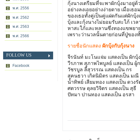
กุ้งนางเตรียมที่จะพาผักบุ้งมาอย
พ.ศ. 2556
อย่างลงเอยอย่างง่ายดาย เมื่อเธอม
ของเธอทั้งคู่เป็นคู่แฝดกันแต่ผักบุ
พ.ศ. 2562
บุ้งและกุ้งนางไม่ยอมรับสะใภ้ เวล
พ.ศ. 2563
หาสะใภ้และหลานซึ่งทองแขพยายาม
เพราะว่านวลนั้นตายก่อนที่ปู่ของทั
พ.ศ. 2566
รายชื่อนักแสดง
ผักบุ้งกับกุ้งนาง
FOLLOW US
จีรนันท์ มะโนแจ่ม แสดงเป็น ผักบุ้ง
วีรภาพ สุภาพไพบูลย์ แสดงเป็น ผู้
Facebook
วัชรบูล ลี้สุวรรณ แสดงเป็น กร
สุคนธวา เกิดนิมิตร แสดงเป็น มณี
น้ำทิพย์ เสียมทอง แสดงเป็น ดวงรั
ศตวรรษ ดุลยวิจิตร แสดงเป็น สุธี
ปัทมา ปานทอง แสดงเป็น อรสา