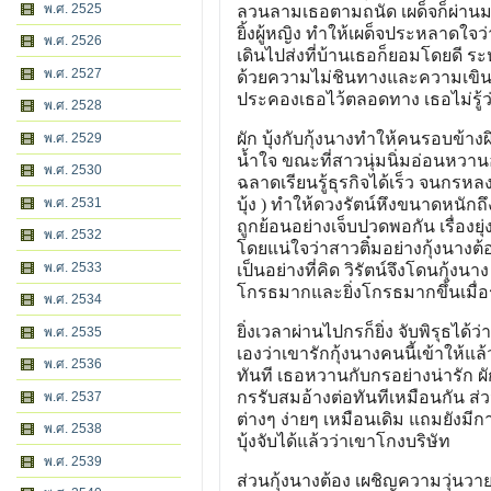
พ.ศ. 2525
ลวนลามเธอตามถนัด เผด็จก็ผ่านมาพ
ยิ้งผู้หญิง ทำให้เผด็จประหลาดใจ
พ.ศ. 2526
เดินไปส่งที่บ้านเธอก็ยอมโดยดี ระ
พ.ศ. 2527
ด้วยความไม่ชินทางและความเขินอ
ประคองเธอไว้ตลอดทาง เธอไม่รู้ว่าเ
พ.ศ. 2528
ผัก บุ้งกับกุ้งนางทำให้คนรอบข้า
พ.ศ. 2529
น้ำใจ ขณะที่สาวนุ่มนิ่มอ่อนหวาน
พ.ศ. 2530
ฉลาดเรียนรู้ธุรกิจได้เร็ว จนกรหล
พ.ศ. 2531
บุ้ง ) ทำให้ดวงรัตน์หึงขนาดหนัก
ถูกย้อนอย่างเจ็บปวดพอกัน เรื่องยุ่งม
พ.ศ. 2532
โดยแน่ใจว่าสาวติ๋มอย่างกุ้งนา
พ.ศ. 2533
เป็นอย่างที่คิด วิรัตน์จึงโดนกุ้ง
โกรธมากและยิ่งโกรธมากขึ้นเมื่อรู
พ.ศ. 2534
ยิ่งเวลาผ่านไปกรก็ยิ่ง จับพิรุธได
พ.ศ. 2535
เองว่าเขารักกุ้งนางคนนี้เข้าให้แล
พ.ศ. 2536
ทันที เธอหวานกับกรอย่างน่ารัก ผั
กรรับสมอ้างต่อทันทีเหมือนกัน ส่วนส
พ.ศ. 2537
ต่างๆ ง่ายๆ เหมือนเดิม แถมยังมีกา
พ.ศ. 2538
บุ้งจับได้แล้วว่าเขาโกงบริษัท
พ.ศ. 2539
ส่วนกุ้งนางต้อง เผชิญความวุ่นว