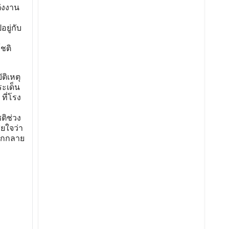
่งงาน
ยู่กับ
ชติ
ติเหตุ
ระเด็น
ที่โรง
ติช่วง
ียใจว่า
รักกลาย