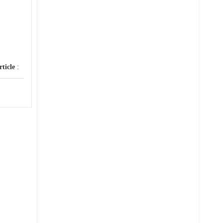
rticle
: