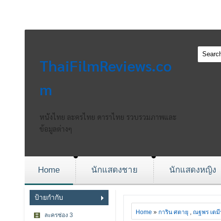
ThaiFilmReviews.co
m
หนังไทย ละครไทย ดาราไทย รวบรวมภาพและ
ข้อมูลต่างๆ
Home
นักแสดงชาย
นักแสดงหญิง
ป้ายกำกับ
Home
»
การิน ศตายุ
,
ณฐพร เตมีร
ละครช่อง 3