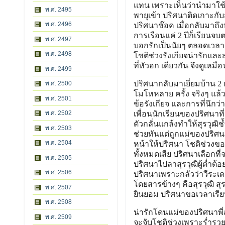
แทน เพราะเห็นว่านำมาใช้กั
พ.ศ. 2495
พายุเข้า ปริศนาติดเกาะกั
พ.ศ. 2496
ปริศนาช๊อค เมื่อกลับมาถึง
การเรือนแค่ 2 ปีก็เรียน
พ.ศ. 2497
บอกรักเป็นนัยๆ ตลอดเวลา น
พ.ศ. 2498
โชติช่วงรังเกียจน่ารักและ
ที่หัวอก เดียวกัน จึงดูเ
พ.ศ. 2499
ปริศนากลับมาเยี่ยมบ้าน 2
พ.ศ. 2500
โมโหหลาย ครั้ง จริงๆ แล้ว
พ.ศ. 2501
ข้อรังเกียจ และการที่นึกว
พ.ศ. 2502
เพื่อนนักเรียนของปริศนาที
ตัวกลั่นแกล้งทำให้สุรวุฒ
พ.ศ. 2503
ช่วยทันแต่ถูกแม่ของปริศนา
พ.ศ. 2504
หน้าให้ปริศนา โชติช่วงขอ
ทั้งหมดเสีย ปริศนาเลือกท
พ.ศ. 2505
ปริศนาไปลาสุรวุฒิผู้ต่ำต้อย 
พ.ศ. 2506
ปริศนาเพราะกลัวว่าวีระเด
โดยสารข้างๆ คือสุรวุฒิ สุ
พ.ศ. 2507
ยินยอม ปริศนาขอเวลาเรียน
พ.ศ. 2508
น่ารักโดนแม่ของปริศนาพี่ส
พ.ศ. 2509
จะจับโชติช่วงเพราะร่ำรวย น