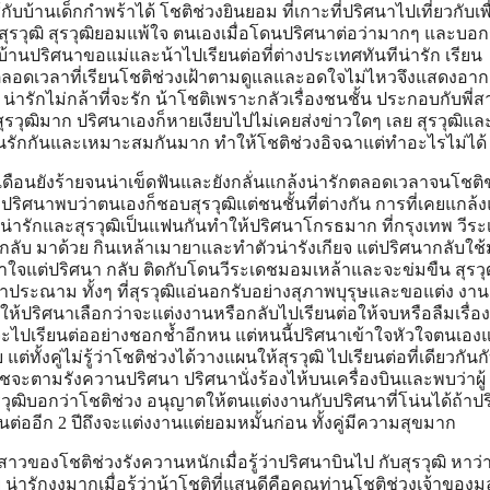
บบ้านเด็กกำพร้าได้ โชติช่วงยินยอม ที่เกาะที่ปริศนาไปเที่ยวกับเพื
บสุรวุฒิ สุรวุฒิยอมแพ้ใจ ตนเองเมื่อโดนปริศนาต่อว่ามากๆ และบอ
บ้านปริศนาขอแม่และน้าไปเรียนต่อที่ต่างประเทศทันทีน่ารัก เรียน
จบตลอดเวลาที่เรียนโชติช่วงเฝ้าตามดูแลและอดใจไม่ไหวจึงแสดงอา
่ารักไม่กล้าที่จะรัก น้าโชติเพราะกลัวเรื่องชนชั้น ประกอบกับพี่
สุรวุฒิมาก ปริศนาเองก็หายเงียบไปไม่เคยส่งข่าวใดๆ เลย สุรวุฒิและ
หมือนรักกันและเหมาะสมกันมาก ทำให้โชติช่วงอิจฉาแต่ทำอะไรไม่ได้
 เดือนยังร้ายจนน่าเข็ดฟันและยังกลั่นแกล้งน่ารักตลอดเวลาจนโชติช
ปริศนาพบว่าตนเองก็ชอบสุรวุฒิแต่ชนชั้นที่ต่างกัน การที่เคยแกล้ง
่าน่ารักและสุรวุฒิเป็นแฟนกันทำให้ปริศนาโกรธมาก ที่กรุงเทพ วีร
่กลับ มาด้วย กินเหล้าเมายาและทำตัวน่ารังเกียจ แต่ปริศนากลับใช้
ิช้ำใจแต่ปริศนา กลับ ติดกับโดนวีระเดชมอมเหล้าและจะข่มขืน สุรวุ
ประณาม ทั้งๆ ที่สุรวุฒิแอ่นอกรับอย่างสุภาพบุรุษและขอแต่ง งานเพื
ให้ปริศนาเลือกว่าจะแต่งงานหรือกลับไปเรียนต่อให้จบหรือลืมเรื่อง
ี่จะไปเรียนต่ออย่างชอกช้ำอีกหน แต่หนนี้ปริศนาเข้าใจหัวใจตนเองแ
แต่ทั้งคู่ไม่รู้ว่าโชติช่วงได้วางแผนให้สุรวุฒิ ไปเรียนต่อที่เดียวกันก
ชจะตามรังควานปริศนา ปริศนานั่งร้องไห้บนเครื่องบินและพบว่าผู้
รวุฒิบอกว่าโชติช่วง อนุญาตให้ตนแต่งงานกับปริศนาที่โน่นได้ถ้าป
ต่ออีก 2 ปีถึงจะแต่งงานแต่ยอมหมั้นก่อน ทั้งคู่มีความสุขมาก
าวของโชติช่วงรังควานหนักเมื่อรู้ว่าปริศนาบินไป กับสุรวุฒิ หาว่า
่ารักงงมากเมื่อรู้ว่าน้าโชติที่แสนดีคือคุณท่านโชติช่วงเจ้าของมูลน