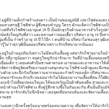
ี อยู่ที่บ้านเด็กกำพร้าแสงดาว เป็นบ้านของมูลนิธิ เปลวไฟส่องแสง 
งมหาเศรษฐี โชติช่วง ผู้ซึ่งชอบทำบุญ ใครๆ มักจะคิดว่าโชติช่วงเ
่ที่จริงโชติช่วงอายุแค่ 28 ปี เป็นนักธุรกิจด้านอาหารสำเร็จรูปต่
น์หลังใหญ่กับพี่สาว และหลานสาวจอมเฮี้ยว ปริศนา อายุ 16 ปีเท่าน
หนุ่มที่เป็น กำพร้าอายุ 18 ปี ไว้อีก 1 คนที่บ้าน ปริศนาไม่ชอบสุรวุฒิ
ู้ไม่ว่าสุรวุฒินั้นยอมปริศนาเพราะรักปริศนามากนั่นเอง
จะอยู่ในบ้านอุปถัมภ์เพราะไม่มีคนรับเลี้ยงดู แต่น่ารักก็ช่วยงานในบ้
งเด็ก ๆที่อายุน้อยกว่า จนครูใหญ่รักน่ารักมาก วันที่บ้านเลี้ยงฉลองค
าเยี่ยมเด็ก ๆ เลยแต่งตัวป็นซานตาครอส เอาขนมและอาหารมาให้เด
กจัดการขัดถูจัดเตรียมงานอย่างสนุกสนาน โชติช่วงเฝ้าดูและนึกช
ิช่วงด้วย และนึกรังเกียจความยากจนและกำพร้าของเด็ก ปริศนาทะเ
โทษน่ารักและกักบริเวณจนน่ารักไม่ได้ออกมางานเลี้ยงที่ตน ก็ใฝ่ฝ
แอบเข้าไปเยี่ยมปลอบใจและให้ของขวัญเป็นผ้าพันคอผืน สวยและกล
หน้าทำเองให้โชติช่วง ทั้งคู่รู้สึกซาบซึ้งในกันและกัน คืนนั้นถึงแม้
สนาน น่ารักกลับไม่นึกอิจฉา เธอจุดเทียนรอบห้องและจัดงานเลี้ยงเ
วามสุข
้าแสงดาวอีกครั้งพร้อมนายพร้อมทนายความ เพื่อจัดการให้น่ารักได้