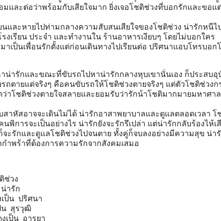
มและต่อว่าพร้อมกับเสียใจมาก ยิ่งเจอโชติช่วงที่บอกรักและขอแต
ยนและหายไปท่ามกลางความสับสนเสียใจของโชติช่วง น่ารักหนีไปอ
ียนโรงเรียน ประจำ และทำงานใน ร้านอาหารเงียบๆ โดยไม่บอกใคร
าเป็นเพื่อนรักตั้งแต่ก่อนเดินทางไปเรียนต่อ ปริศนาแอบโทรบอกโ
าน่ารักและขณะที่ขับรถไปหาน่ารักกลางหุบเขานั่นเอง ก็ประสบอุบั
ถตายแต่จริงๆ คือคนขับรถให้โชติช่วงตายจริงๆ แต่ตัวโชติช่วงก
ดว่าโชติช่วงตายใจสลายและยอมรับว่ารักน้าโชติมากมายมหาศาล 
จ็บสาหัสอาจจะเดินไม่ได้ น่ารักอาสาพยาบาลและดูแลตลอดเวลา โช
พิการจะเป็นอย่างไร น่ารักยังจะรักรึเปล่า แต่น่ารักกลับร้องไห้เส
ก็จะรักและดูแลโชติช่วงไปจนตาย ทั้งคู่ก็จบลงอย่างมีความสุข น่า
เด็กกำพร้าที่ต้องการความรักจากสังคมเสมอ
ิช่วง
น่ารัก
งเป็น ปริศนา
น สุรวุฒิ
สดงเป็น อารยา