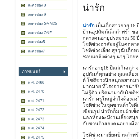
น่ารัก
ละครช่อง 8
ละครช่อง 9
ละครช่อง GMM25
น่ารัก
เป็นเด็กสาวอายุ 16 ป
บ้านอุปถัมภ์เด็กกำพร้า ขอ
ละครช่อง ONE
กลางคนอายุประมาณ 50 ปี แต
ละครช่อง5
โชติช่วงอาศัยอยู่ในคฤหาส
โชติช่วงเลี้ยง สุรวุฒิ เด็ก
ละครช่อง7
ชอบแกล้งต่างๆ นาๆ โดยหาร
น่ารักอายุ16 ปีแก่เกินกว่า
ภาพยนตร์
อุปถัมภ์ทุกอย่าง ดูแลเลี้ย
ต์ โชติช่วงนึกสนุกอยากม
พ.ศ. 2466
มากมาย ที่โรงอาหารน่ารั
พ.ศ. 2470
ไม่รู้ตัว ปริศนามากับโชต
น่ารัก ครูใหญ่จำใจต้องลง
พ.ศ. 2471
โชติช่วงในชุดซานต้าใจดี
พ.ศ. 2472
เขียนรูป น่ารักก็มอบผ้าเช็ด
นอกห้องจะมีงานเลี้ยงสนุก
พ.ศ. 2473
กับซานต้าสองคนอย่างมีค
พ.ศ. 2474
โชติช่วงมาเยี่ยมบ้านกำพร
พ.ศ. 2475