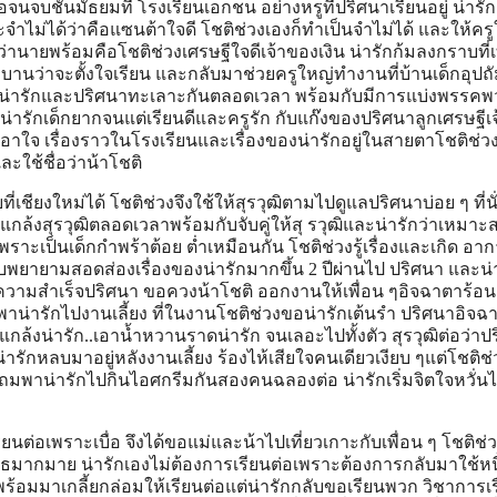
นจบชั้นมัธยมที่ โรงเรียนเอกชน อย่างหรูที่ปริศนาเรียนอยู่ น่ารัก
ำไม่ได้ว่าคือแซนต้าใจดี โชติช่วงเองก็ทำเป็นจำไม่ได้ และให้ครู
นายพร้อมคือโชติช่วงเศรษฐีใจดีเจ้าของเงิน น่ารักก้มลงกราบที่
บานว่าจะตั้งใจเรียน และกลับมาช่วยครูใหญ่ทำงานที่บ้านเด็กอุปถัมภ
ม่น่ารักและปริศนาทะเลาะกันตลอดเวลา พร้อมกับมีการแบ่งพรรคพ
งน่ารักเด็กยากจนแต่เรียนดีและครูรัก กับแก๊งของปริศนาลูกเศรษฐีเ
เอาใจ เรื่องราวในโรงเรียนและเรื่องของน่ารักอยู่ในสายตาโชติช่วงผู
ะใช้ชื่อว่าน้าโชติ
ี่เชียงใหม่ได้ โชติช่วงจึงใช้ให้สุรวุฒิตามไปดูแลปริศนาบ่อย ๆ ที่นั
ล้งสุรวุฒิตลอดเวลาพร้อมกับจับคู่ให้สุ รวุฒิและน่ารักว่าเหมาะ
าะเป็นเด็กกำพร้าต้อย ต่ำเหมือนกัน โชติช่วงรู้เรื่องและเกิด อา
ยายามสอดส่องเรื่องของน่ารักมากขึ้น 2 ปีผ่านไป ปริศนา และน่
ความสำเร็จปริศนา ขอควงน้าโชติ ออกงานให้เพื่อน ๆอิจฉาตาร้อน ส
พาน่ารักไปงานเลี้ยง ที่ในงานโชติช่วงขอน่ารักเต้นรำ ปริศนาอิจฉ
นแกล้งน่ารัก..เอาน้ำหวานราดน่ารัก จนเลอะไปทั้งตัว สุรวุฒิต่อว่าป
ักหลบมาอยู่หลังงานเลี้ยง ร้องไห้เสียใจคนเดียวเงียบ ๆแต่โชติช่
พาน่ารักไปกินไอศกรีมกันสองคนฉลองต่อ น่ารักเริ่มจิตใจหวั่น
ยนต่อเพราะเบื่อ จึงได้ขอแม่และน้าไปเที่ยวเกาะกับเพื่อน ๆ โชติช่ว
มากมาย น่ารักเองไม่ต้องการเรียนต่อเพราะต้องการกลับมาใช้หนี้
พร้อมมาเกลี้ยกล่อมให้เรียนต่อแต่น่ารักกลับขอเรียนพวก วิชาการเ