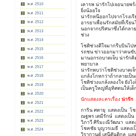
พ.ศ. 2510
เคารพ น่ารักไปเจอนายพร้อ
ยิ่งน้อยใจ
พ.ศ. 2511
น่ารักหนีออกไปจากโรงเรี
พ.ศ. 2512
อารยาเพื่อนรักสมัยที่เร
นอกจากปริศนาซึ่งได้กลายม
พ.ศ. 2513
ช่วง
พ.ศ. 2514
โชติช่วงดีใจมากรีบบินไปห
พ.ศ. 2515
รถชน ข่าวออกมาว่าคนขับร
มานอกรถบาดเจ็บ น่ารักคิ
พ.ศ. 2516
พยาบาล
พ.ศ. 2517
น่ารักพบว่าโชติช่วงบาดเ
พ.ศ. 2518
แกล้งโกหกว่าถ้ากลายเป็นคน
โชติช่วงแกล้งลองใจ ยังไง
พ.ศ. 2519
เป็นครูใหญ่ที่อุทิศตนให้
พ.ศ. 2520
นักแสดงละครเรื่อง
น่ารัก
พ.ศ. 2521
การิน ศตายุ แสดงเป็น โชต
พ.ศ. 2522
ณฐพร เตมีรักษ์ แสดงเป็น 
พ.ศ. 2523
วิภาวี ศิริมะณีวัฒนา แสด
โชคชัย บุญวรเมธี แสดงเป็
พ.ศ. 2524
วิรากานต์ เสนีตันติกุล แ