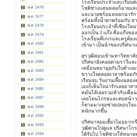
โรงเรียนประจำและเรียนต่อจ
พ.ศ. 2476
โชติช่วงแสนหล่อก็อายและจ
และนายพร้อมหลอกน่ารักว่า
พ.ศ. 2477
พร้อมทั้งน้ำตาพร้อมกับ สา
พ.ศ. 2478
โรงเรียนประจำที่เชียงให
ออกเป็น 2 แก๊ง คือแก๊งขอ
พ.ศ. 2479
โรงเรียนที่เกเรและครูต้อง
พ.ศ. 2480
เข้ามา เป็นน้าของปริศนาแล
พ.ศ. 2481
สุรวุฒิสอบเข้ามหาวิทยาลัยท
พ.ศ. 2482
ปริศนายังคอยตามราวีและแก
เหมือนหมามุ่ยกับใบตำแยเพร
พ.ศ. 2483
ขวางใจตลอดเวลาพร้อมกับพ
พ.ศ. 2484
เรียนจบ วันงานเลี้ยงฉลอง
เองก็เห็นใจน่ารักเลยอาสา
พ.ศ. 2485
หมั่นไส้เลยรวมหัวกับเพื่อ
พ.ศ. 2487
เลยโดนโกรธและตบหน้า น่าร
ก็ตามมาเจอช่วยปลอบใจแถม
พ.ศ. 2489
หนักมากขึ้น
พ.ศ. 2492
ปริศนาจอมเฮี้ยวไม่อยากเรี
พ.ศ. 2493
วุฒิตามไปดูแล ปริศนาโกรธ
พ.ศ. 2494
ได้รับไป โชติช่วงให้ทนาย