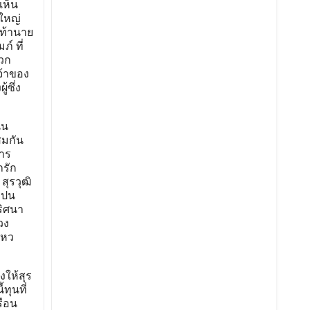
เห็น
ใหญ่
เท้านาย
์ ที่
วก
จ้าของ
้ซึ่ง
่น
สมกัน
การ
ารัก
ุรวุฒิ
าปน
ริศนา
วง
ไหว
งให้สุร
ทุนที่
รือน