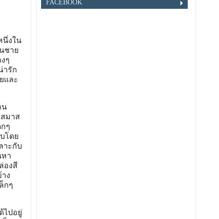
FACEBOOK
หนึ่งใน
ป็นชาย
างๆ
่ารัก
เลยและ
าน
ริสมาส
็กๆ
อบโดย
ลาะกับ
ันหา
่องสี
ข้าง
ล็กๆ
ไปอยู่