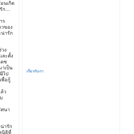
่อนเกิด
กรัก…
การ
สาวของ
น่ารัก
่วง
และตั้ง
ะเดช
มาเป็น
เกี่ยวกับเรา
ฒิไป
่อกู้
ล้ว
ับ
ริศนา
น่ารัก
ิธิที่