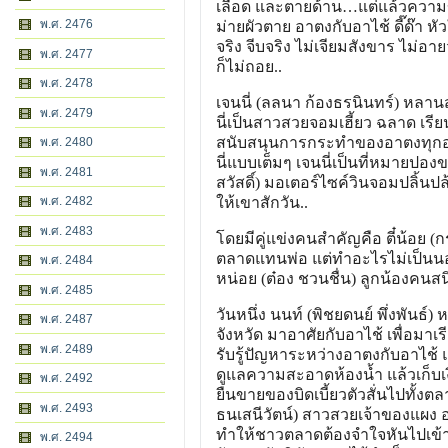
เลือด และตายด้าน…แต่แล้วความขัดแ
พ.ศ. 2476
ม่ายผัวตาย อาตงกับอาไช้ ดี๊ด๊า ห
จริง จีบจริง ไม่เจียมสังขาร ไม่อา
พ.ศ. 2477
ก็ไม่ถอย..
พ.ศ. 2478
เจนนี่ (ลลนา ก้องธรนินทร์) หลานสา
พ.ศ. 2479
นี่เป็นสาวสวยจอมเฮี้ยว ฉลาด เรีย
สนับสนุนการกระทำของอาตงทุกอย่า
พ.ศ. 2480
นี่แบบเต็มๆ เจนนี่เป็นที่หมายปอ
พ.ศ. 2481
สวัสดิ์) มอเตอร์ไซค์วินจอมปลิ้นป
พ.ศ. 2482
ให้เขาสักวัน..
พ.ศ. 2483
โดยมีคู่แข่งคนสำคัญคือ ตี๋น้อย
ตลาดแทนพ่อ แต่ทำอะไรไม่เป็นนอก
พ.ศ. 2484
หน่อย (ต๋อง ชวนชื่น) ลูกน้องคน
พ.ศ. 2485
วันหนึ่ง นนท์ (พิชยดนย์ พึ่งพันธ์
พ.ศ. 2487
จังหวัด มาอาศัยกับอาไช้ เพื่อมาเ
พ.ศ. 2489
รับรู้ปัญหาระหว่างอาตงกับอาไช้
ดูแลความสะอาดห้องน้ำ แล้วเก็บเงิ
พ.ศ. 2492
ยืนขายของบิดเบี้ยวตัวสั่นไปทั้ง
พ.ศ. 2493
ธนเสนีวัตน์) สาวสวยเจ้าของแผง อา
ทำให้ชาวตลาดต้องจำใจหันไปเข้า
พ.ศ. 2494