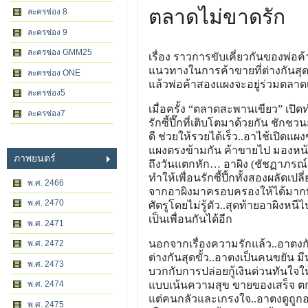
ตลาดไม่ขาดรัก
ละครช่อง 8
ละครช่อง 9
ละครช่อง GMM25
เรื่อง ราวการขับเคี่ยวกันของพ่อค
แนวทางในการค้าขายที่ต่างกันสุดขั
ละครช่อง ONE
แล้วพ่อค้าสองแผงจะอยู่ร่วมตลาดเด
ละครช่อง5
เมื่อครั้ง “ตลาดสะพานเขียว” เปิด
ละครช่อง7
รักซี้ปึ๊กที่เติบโตมาด้วยกัน ช
ดี ช่วยให้รวยได้เร็ว..อาไช้เปิดแ
แผงตรงข้ามกัน ค้าขายไป มองหน้า
ภาพยนตร์
ถึงวันแตกหัก… อาผิง (ชัชฏาภรณ
ทำให้เพื่อนรักซี้ปึ้กทั้งสองผลัดเ
พ.ศ. 2466
จากอาผิงมาครอบครองให้ได้มากที่สุ
พ.ศ. 2470
ศัตรูโดยไม่รู้ตัว..สุดท้ายอาผิง
เป็นเพื่อนกันได้อีก
พ.ศ. 2471
นอกจากเรื่องความรักแล้ว..อาตงก
พ.ศ. 2472
ต่างกันสุดขั้ว..อาตงเป็นคนขยัน ม
พ.ศ. 2473
บวกกับการปล่อยกู้เงินด่วนทันใจใ
พ.ศ. 2474
แบบเน้นความสุข ขายของเสร็จ ตกเย
แต่คนกลัวและเกรงใจ..อาตงดูถูกอา
พ.ศ. 2475