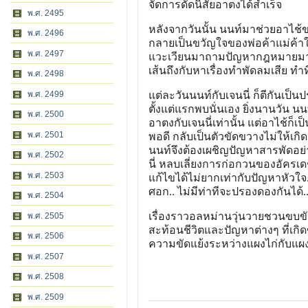
จัดการดัดนิสัยอาตงได้สำเร็จ
พ.ศ. 2495
หลังจากวันนั้น นนท์มาช่วยอาไช้ข
พ.ศ. 2496
กลายเป็นขวัญใจของพ่อค้าแม่ค้าใ
พ.ศ. 2497
แวะเวียนมาถามปัญหากฎหมายมากมาย
เส้นถึงกับหาเรื่องทำพัดลมเสีย ทำทีว
พ.ศ. 2498
พ.ศ. 2499
แต่ละวันนนท์กับเจนนี่ ก็ตีกันเป็
ตั้งแต่แรกพบนั่นเอง ยิ่งนานวัน น
พ.ศ. 2500
อาตงกับเจนนี่เท่านั้น แต่อาไช้ก็
พ.ศ. 2501
พอดี กลับเป็นตัวขัดขวางไม่ให้เกิ
นนท์จึงต้องเผชิญปัญหาสารพัดอย่
พ.ศ. 2502
นี่ หลบเลี่ยงการก่อกวนของอัครเดช
พ.ศ. 2503
แก้ไขได้ไม่ยากเท่ากับปัญหาหัวใ
ศอก.. ไม่มีท่าทีจะปรองดองกันได้.
พ.ศ. 2504
เรื่องราวอลหม่านวุ่นวายชวนขบ
พ.ศ. 2505
สะท้อนชีวิตและปัญหาต่างๆ ที่เกิ
พ.ศ. 2506
ความขัดแย้งระหว่างแผงไก่กับแผงผ
พ.ศ. 2507
พ.ศ. 2508
พ.ศ. 2509