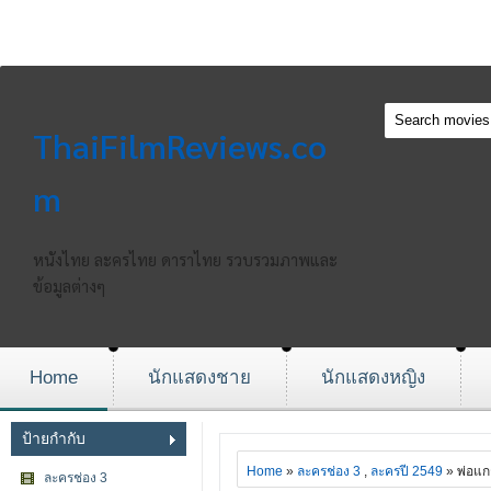
ThaiFilmReviews.co
m
หนังไทย ละครไทย ดาราไทย รวบรวมภาพและ
ข้อมูลต่างๆ
Home
นักแสดงชาย
นักแสดงหญิง
ป้ายกำกับ
Home
»
ละครช่อง 3
,
ละครปี 2549
» พ่อแก
ละครช่อง 3