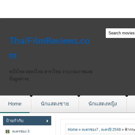
ThaiFilmReviews.co
m
หนังไทย ละครไทย ดาราไทย รวบรวมภาพและ
ข้อมูลต่างๆ
Home
นักแสดงชาย
นักแสดงหญิง
ป้ายกำกับ
Home
»
ละครช่อง7
,
ละครปี 2548
» ฟ้ากร
ละครช่อง 3