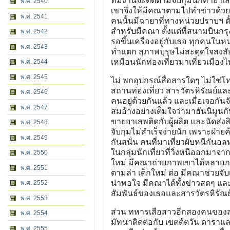
ทีมงานจะติดตามจับกุมนักค้ายาเสพ
พ.ศ. 2540
เขาจึงให้มีคณาตามไปทำข่าวด้วย ม
พ.ศ. 2541
คนนั้นมีฉายาที่ทางหน่วยปราบฯ ตั้ง
สำหรับมีคณา ตั้งแต่ที่สนามบินกรุ
พ.ศ. 2542
รอขึ้นเครื่องอยู่กับเธอ ทุกคนในห
พ.ศ. 2543
ทำแตก สุภาพบุรุษไม่สะดุดใจสงสั
เหมือนนักท่องเที่ยวมาเที่ยวเมือง
พ.ศ. 2544
พ.ศ. 2545
ไม่ พกอุปกรณ์สื่อสารใดๆ ไม่ใ
สถานท่องเที่ยว สารวัตรหิรัณย์แล
พ.ศ. 2546
คนอยู่ด้วยกันแล้ว และเมื่อเจอกันจัง
พ.ศ. 2547
สมอ้างอย่างเต็มใจว่ามาฮันนิมูนก
ขายยาเสพติดกับผู้ผลิต และนัดส่ง
พ.ศ. 2548
จับกุมไม่สำเร็จง่ายนัก เพราะฝ่ายค
พ.ศ. 2549
กันสนั่น คนที่มาเที่ยวผับหนีกั
ในกลุ่มนักเที่ยวที่วิ่งหนีออกมาจากผ
พ.ศ. 2550
ใหม่ มีคณาถ่ายภาพเขาได้หลายภาพ
พ.ศ. 2551
ตามล่า เด็กใหม่ ต่อ มีคณาช่วยจับ
น่าพอใจ มีคณาได้ทั้งข่าวสดๆ แ
พ.ศ. 2552
สัมพันธ์ของเธอและสารวัตรหิรัณ
พ.ศ. 2553
ส่วน ทหารเสือสาวอีกสองคนของสยา
พ.ศ. 2554
มัทนาติดต่อกับ เขตต์ตวัน ดาราแล
พ.ศ. 2555