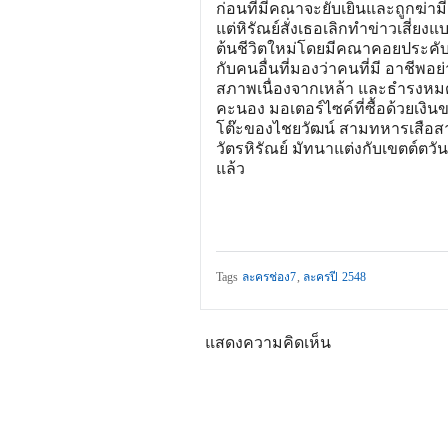
ก่อนที่มีคณาจะยับเยินและถูกฆ่
แต่หิรัณย์สั่งเธอเลิกทำข่าวเสี่ย
ต้นชีวิตใหม่โดยมีคณาคอยประคับป
กับคนอื่นที่มองว่าคนที่มี อาชีพอ
สภาพเนื่องจากเหล้า และธำรงหมดฤท
คะนอง มอเตอร์ไซค์ที่ซื้อด้วยเงิ
โต๊ะของไชยวัฒน์ สามทหารเสือสา
วัตรหิรัณย์ มัทนาแต่งกับเขตต์ต
แล้ว
Tags
ละครช่อง7
,
ละครปี 2548
แสดงความคิดเห็น