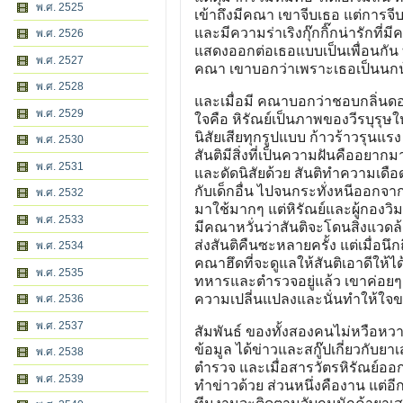
พ.ศ. 2525
เข้าถึงมีคณา เขาจีบเธอ แต่การจ
และมีความร่าเริงกุ๊กกิ๊กน่ารักที
พ.ศ. 2526
แสดงออกต่อเธอแบบเป็นเพื่อนกัน ที่
พ.ศ. 2527
คณา เขาบอกว่าเพราะเธอเป็นนกน
พ.ศ. 2528
และเมื่อมี คณาบอกว่าชอบกลิ่นดอ
พ.ศ. 2529
ใจคือ หิรัณย์เป็นภาพของวีรบุรุ
นิสัยเสียทุกรูปแบบ ก้าวร้าวรุนแรง
พ.ศ. 2530
สันติมีสิ่งที่เป็นความฝันคืออยาก
พ.ศ. 2531
และดัดนิสัยด้วย สันติทำความเดือด
กับเด็กอื่น ไปจนกระทั่งหนีออกจา
พ.ศ. 2532
มาใช้มากๆ แต่หิรัณย์และผู้กองว
พ.ศ. 2533
มีคณาหวั่นว่าสันติจะโดนสิ่งแวดล
ส่งสันติคืนซะหลายครั้ง แต่เมื่อนึก
พ.ศ. 2534
คณาฮึดที่จะดูแลให้สันติเอาดีให้ได
พ.ศ. 2535
ทหารและตำรวจอยู่แล้ว เขาค่อยๆ ดีข
ความเปลี่นแปลงและนั่นทำให้ใจขอ
พ.ศ. 2536
พ.ศ. 2537
สัมพันธ์ ของทั้งสองคนไม่หวือหว
ข้อมูล ได้ข่าวและสกู๊ปเกี่ยวกับยาเส
พ.ศ. 2538
ตำรวจ และเมื่อสารวัตรหิรัณย์อ
พ.ศ. 2539
ทำข่าวด้วย ส่วนหนึ่งคืองาน แต่อี