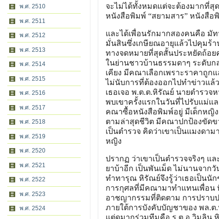
จะไม่ได้ทั้งหมดแต่จะต้องมากที่สุ
พ.ศ. 2510
หนังสือพิมพ์ “สยามสาร” หนังสื
พ.ศ. 2511
และได้เพื่อนรักมากสองคนคือ มัท
พ.ศ. 2512
มั่นสินซึ่งเกษียณอายุแล้วไปคุม
พ.ศ. 2513
ทางจดหมายที่สุดสั้นประหยัดถ้อย
ในย่านชาวบ้านธรรมดาๆ ระดับกลางค
พ.ศ. 2514
เคียง มีคณาเลือกเพราะราคาถูกและท
พ.ศ. 2515
ไม่นับการที่ต้องออกไปทำข่าวแล้ว
เธอเจอ พ.ต.ต.หิรัณย์ นายตำรวจห
พ.ศ. 2516
พบเขาครั้งแรกในวันที่ไปรับแม่แ
พ.ศ. 2517
คณาซื้อหนังสือพิมพ์อยู่ มีเด็กหญิง
ตามล่าสุดชีวิต มีคณาปกป้องขัดข
พ.ศ. 2518
เป็นตำรวจ คิดว่าเขาเป็นแมงดามาก
พ.ศ. 2519
หญิง
พ.ศ. 2520
ปรากฏ ว่าเขาเป็นตำรวจจริงๆ และม
พ.ศ. 2521
ยาบ้าอีก เป็นพันเม็ด ไม่นานจากวั
ทำทารุณ หิรัณย์จึงรู้ว่าเธอเป็น
พ.ศ. 2522
การกุศลที่มีคณามาทำแทนเพื่อน หิร
พ.ศ. 2523
อาชญากรรมที่ติดตาม การปราบปรา
ภายใต้การบังคับบัญชาของ พล.ต.ท.
พ.ศ. 2524
แต่ดุมากร่วมทีมคือ ร.ต.อ.วิมลิน