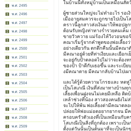
ในบ้านนี้ทั้งหมู่บ้านเป็นเหมือนส
พ.ศ. 2495
ผู้ชายส่วนใหญ่จะไม่ทำอะไร รอเง
พ.ศ. 2496
เมื่ออายุสมควรจะถูกขายไปเป็นโสเ
พ.ศ. 2497
คราวนี้ลูกสาวส่งเงินมาให้พอปลูกบ้
ต้อนรับหญิงท่าทางร่ำรวยคมเค็ม 
พ.ศ. 2498
ขายวัวควาย แม่ร้องไห้วิงวอนขอร้
พ.ศ. 2499
คณาเริ่มรู้จากคำพูดของพ่อเลี้ยง
อย่างเดียวกัน ตกดึกคืนนั้นมีคณา
พ.ศ. 2500
มีคณาอยู่ด้วยทีท่าเงียบและเยือกเ
พ.ศ. 2501
จะอยู่กับป้าตลอดไปไม่ว่าจะต้องท
ของป้า ป้าดีกับเธอขึ้น และระเบี
พ.ศ. 2502
งมีคณาตาย มีคณากลับบ้านไปเผ
พ.ศ. 2503
และได้รู้ด้วยความโกรธและ หดหู่ใ
พ.ศ. 2504
เป็นโสเภณี เงินที่ส่งมาทางบ้าน
พ.ศ. 2505
เลี้ยงเพื่อนฝูงจนไม่เคยมีเหลือ ต
เหล้าช่วงที่น้อง สาวสองคนยังไม่ส
พ.ศ. 2506
จะไปให้พ้น พ่อเลี้ยงด่ามีคณาตลอ
พ.ศ. 2507
ปล่อยให้พ่อแม่อดอยากยากจน มีคณ
ครอบครัวตัวเองที่เป็นเหมือนกับคร
พ.ศ. 2508
โสเภณีเป็นสิ่งที่ถูกต้อง เพราะเ
พ.ศ. 2509
ตั้งแต่วันนั้นเป็นต้นมาที่จะเป็นน