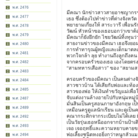
พ.ศ. 2476
มีคณา นักข่าวสาวสายอาชญากรรม
พ.ศ. 2477
เธอ ซึ่งต้องไปทำข่าวที่ต่างจังหวั
พยายามเกี่ยงให้ สาระวารี เพื่อน
พ.ศ. 2478
วัฒน์ หัวหน้าของเธอบอกว่าเขาต
พ.ศ. 2479
มีคณาก็ยังยึกยัก ไชยวัฒน์ทิ้งทุนว
สายงานข่าวของมีคณา เธอจึงยอมไ
พ.ศ. 2480
การทำทารุณผู้หญิงและเด็กมาตลอด
พ.ศ. 2481
พวกใจกล้า ลุย ทำงานถึงลูกถึงค
จากครอบครัวของเธอ เองโดยตรง เป็น
พ.ศ. 2482
“สามทหารเสือสาว” ของ “สยามสาร
พ.ศ. 2483
ครอบครัวของมีคณา เป็นคนต่างจั
พ.ศ. 2484
สาวชาวบ้าน ได้เสียกับพ่อและท้องมี
พ.ศ. 2485
สาวของพ่อ ให้เงินทำขวัญแม่เพื่อใ
จับแต่งงานล้างอายไปกับหนุ่มหมู่บ
พ.ศ. 2487
มั่นสินเป็นครูสอนภาษาอังกฤษ เป็
พ.ศ. 2489
เหมือนครูดูแลนักเรียน และดูเป็
คณากระดิกจากระเบียบไม่ได้เลย ม
พ.ศ. 2492
เป็นวัยรุ่นเธอหนีออกจากบ้านป้า
พ.ศ. 2493
เจอ เจอฤทธิ์และความหยาบคายของ บุ
พ่อเลี้ยงชนิดหงอยิ่งกว่าหนูกลัว
พ.ศ. 2494