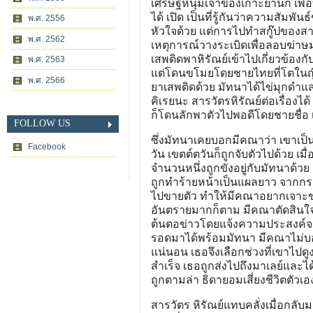
เศรษฐีหนุ่มเจ้าของเกาะยานก เพื่อ
ได้ เปิด เป็นที่รู้กันว่าความสัมพ
พ.ศ. 2556
หัวใจด้วย แต่การไปทำสกู๊ปของสาร
พ.ศ. 2562
เหตุการณ์วางระเบิดเพื่อลอบฆ่
เสพติดพาหิรัณย์เข้าไปเกี่ยวข้องก
พ.ศ. 2563
แต่โดนขโมยโดยชายไทยที่โตในญี่ปุ
พ.ศ. 2566
ยาเสพติดด้วย มัทนาได้ไข่มุกดำแ
คิเรยนะ สารวัตรหิรัณย์ต่อเรื่องได
ก็โดนลักพาตัวไปพอดีโดยชายชื่อ
FOLLOW US
ซึ่งมัทนาเคยบอกมีคณาว่า เขาเป็นเพ
Facebook
วัน เขตต์ตวันก็ถูกจับตัวไปด้วย เม
จำนวนหนึ่งถูกขังอยู่กับมัทนาด้วย
ถูกทำร้ายหน้าเป็นแผลยาว จากกรณ
ไปขายตัว ทำให้มีคณาอยากเจาะข่า
อันตรายมากก็ตาม มีคณาตัดสินใจทำส
ต้นตอข่าวโดยแจ้งความประสงค์จะ
รอดมาได้พร้อมมัทนา มีคณาไม่บอก
แน่นอน เธอจึงเลือกช่วงที่เขาไปดูง
สำเร็จ เธอถูกส่งไปถึงมาเลย์และ
ถูกตามล่า ธิดายอมเสี่ยงชีวิตตัวเ
สารวัตร หิรัณย์แทบคลั่งเมื่อกลั