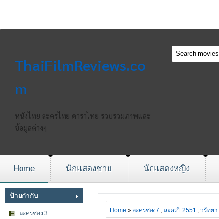
ThaiFilmReviews.co
m
หนังไทย ละครไทย ดาราไทย รวบรวมภาพและ
ข้อมูลต่างๆ
Home
นักแสดงชาย
นักแสดงหญิง
ป้ายกำกับ
Home
»
ละครช่อง7
,
ละครปี 2551
,
วรัทยา 
ละครช่อง 3