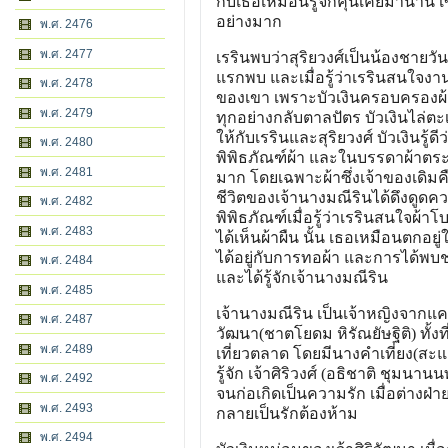
กับเธอเหมือนรู้จักคุ้นเคยมานาน 
อย่างมาก
พ.ศ. 2476
พ.ศ. 2477
เรรินพบว่าสุริยวงศ์เป็นน้องชายว
แรกพบ และเมื่อรู้ว่าเรรินสนใจงาน
พ.ศ. 2478
ของเขา เพราะบัวเงินครอบครองผ้
พ.ศ. 2479
ทุกอย่างกลับตาลปัตร บัวเงินไล่
ให้กับเรรินและสุริยวงศ์ บัวเงินรู
พ.ศ. 2480
พิพิธภัณฑ์ผ้า และในบรรดาผ้าตระกู
พ.ศ. 2481
มาก โดยเฉพาะผ้าซึ่งเจ้าของเดิมคือ
ชีวิตของเจ้านางมณีรินได้ดึงดูดค
พ.ศ. 2482
พิพิธภัณฑ์เมื่อรู้ว่าเรรินสนใจผ้า
พ.ศ. 2483
ได้เห็นผ้าผืน นั้น เธอเหมือนตกอยู่
ได้อยู่กับการทอผ้า และการได้พบช
พ.ศ. 2484
และได้รู้จักเจ้านางมณีริน
พ.ศ. 2485
เจ้านางมณีริน เป็นเจ้าหญิงจากแคว้น
พ.ศ. 2487
วัฒนา(ชาตโยดม หิรัณยัษฐิติ) ทั้ง
พ.ศ. 2489
เที่ยวตลาด โดยมีนางคำเที่ยง(สะแก
รู้จัก เจ้าศิริวงศ์ (อธิชาติ ชุมน
พ.ศ. 2492
จนก่อเกิดเป็นความรัก เมื่อต่างฝ่
พ.ศ. 2493
กลายเป็นรักต้องห้าม
พ.ศ. 2494