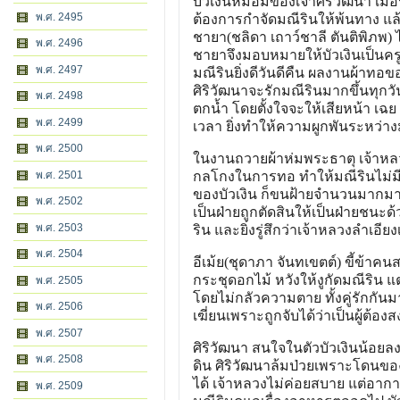
บัวเงินหม่อมของเจ้าศิริวัฒนา เมื่
พ.ศ. 2495
ต้องการกำจัดมณีรินให้พ้นทาง แล้ว
ชายา(ชลิดา เถาว์ชาลี ตันติพิภพ) 
พ.ศ. 2496
ชายาจึงมอบหมายให้บัวเงินเป็นครู
พ.ศ. 2497
มณีรินยิ่งดีวันดีคืน ผลงานผ้าทอ
ศิริวัฒนาจะรักมณีรินมากขึ้นทุกวัน
พ.ศ. 2498
ตกน้ำ โดยตั้งใจจะให้เสียหน้า เฉย 
พ.ศ. 2499
เวลา ยิ่งทำให้ความผูกพันระหว่างม
พ.ศ. 2500
ในงานถวายผ้าห่มพระธาตุ เจ้าหลว
พ.ศ. 2501
กลโกงในการทอ ทำให้มณีรินไม่มีฝ้
ของบัวเงิน ก็ขนฝ้ายจำนวนมากมาใ
พ.ศ. 2502
เป็นฝ่ายถูกตัดสินให้เป็นฝ่ายชนะด
พ.ศ. 2503
ริน และยิ่งรู่สึกว่าเจ้าหลวงลำเอี
พ.ศ. 2504
อีเม้ย(ชุดาภา จันทเขตต์) ขี้ข้าค
กระชุดอกไม้ หวังให้งูกัดมณีริน แต
พ.ศ. 2505
โดยไม่กลัวความตาย ทั้งคู่รักกันมา
พ.ศ. 2506
เฆี่ยนเพราะถูกจับได้ว่าเป็นผู้ต้อ
พ.ศ. 2507
ศิริวัฒนา สนใจในตัวบัวเงินน้อยลง
พ.ศ. 2508
ดิน ศิริวัฒนาล้มป่วยเพราะโดนของ
ได้ เจ้าหลวงไม่ค่อยสบาย แต่อากา
พ.ศ. 2509