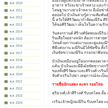
มณีรินดูแลเรื่องอาหารตลอดไป บั
พ.ศ. 2510
อาหาร หวังจะฆ่าเจ้าหลวง และกำจั
โทษฐานวางยาเจ้าหลวง อีเม้ยฆ่าตั
พ.ศ. 2511
ตลอดไป บัวเงินล่วงรู้ความสัมพันธ์อ
พ.ศ. 2512
นี้ หวังให้ศิริวัฒนากำจัดมณีริน ศ
ให้ขอศิริวัฒนา เห็นใจในความรักแ
พ.ศ. 2513
พ.ศ. 2514
วันสงกรานต์ ศิริวงศ์นัดพบมณีริน 
รินเสียใจอย่างหนัก ต้องการตายตามช
พ.ศ. 2515
โทษด้วยการแต่งงานและดูแลมณีรินอย
พ.ศ. 2516
พิธีแต่งงาน มณีรินมิได้ขัดขืน ตั้ง
เงินขัดขวางมณีริน กรอกยาพิษจน
พ.ศ. 2517
พ.ศ. 2518
บัวเงินเหมือนอยู่ในนรกตลอดเวลาเจ
แค้น บัวเงินและผีอีเม้ยขัดขวางเรร
พ.ศ. 2519
ของทั้งศิริวัฒนาและศิริวงศ์ เรรินก็
พ.ศ. 2520
จับตัวเรรินไปฆ่า เหตุการณ์จะเป
พ.ศ. 2521
รายชื่อนักแสดง ละคร รอยไหม
พ.ศ. 2522
สุริยวงศ์,เจ้าศิริวงศ์ รับบทโดย อั
พ.ศ. 2523
เรริน,เจ้าหญิงมณีริน รับบทโดย แอ
พ.ศ. 2524