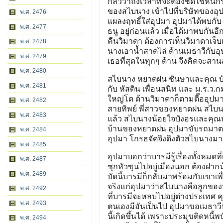
กลัวว่าถึงเวลาที่จะต้องชดใช้หนี
ของสไบนาง เข้าไปที่บริษัทของอุ
พ.ศ. 2476
แผลงฤทธิ์ใส่อุปมา อุปมาได้พบกับ 
พ.ศ. 2477
ธนู อยู่ก่อนแล้ว เมื่อได้มาพบกัน
คืนวิมาดา ต้องการเห็นวิมาดาเจ็บ
พ.ศ. 2478
นางเอาน้ำสาดไล่ ด้านเมธาวีกับอุปม
พ.ศ. 2479
เธอที่สุดในทุกๆ ด้าน จึงคิดจะสานส
พ.ศ. 2480
สไบนาง หยาดฝน ชันษาและคุณ บังอร
พ.ศ. 2481
กับ หัสดิน เพื่อนสนิท และ ม.ร.
ใหญ่โต ด้านวิมาดาก็ตามตื๊ออุปม
พ.ศ. 2482
สายทิพย์ พี่สาวของหยาดฝน สไบนางจึง
พ.ศ. 2483
แล้ว สไบนางน้อยใจบังอรและคุณหญิ
บ้านของหยาดฝน อุปมาขับรถมาตาม
พ.ศ. 2484
อุปมา โกรธจัดจึงดึงตัวสไบนางม
พ.ศ. 2485
อุปมาบอกว่าบารมีรู้เรื่องทั้งหมดท
พ.ศ. 2487
ซุกหัวซุนไปอยู่เมืองนอก ต้องฝาก
พ.ศ. 2489
บัดนี้บารมีก็กลับมาพร้อมกับเขาเ
จริงแก่อุปมาว่าสไบนางคือลูกของป
พ.ศ. 2492
ที่บารมีจะหลบไปอยู่ต่างประเทศ
พ.ศ. 2493
ตนเองมีอันเป็นไป อุปมาขอเมธาวีหม
นี้เกิดขึ้นได้ เพราะประมุขติดหนี
พ.ศ. 2494