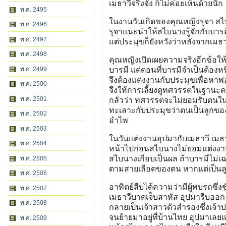
เมธาวีจริงจัง ก็ไม่ค่อยเห็นด้วยนัก
พ.ศ. 2495
ในงานวันเกิดของคุณหญิงรุจา ส
พ.ศ. 2496
รุจาแนะนำให้สไบนางรู้จักกับบารม
พ.ศ. 2497
แต่ประมุขก็ยังหวังว่าหลังจากเมธ
พ.ศ. 2498
คุณหญิงเปิดเผยความจริงอีกข้อให้บ
พ.ศ. 2499
บารมี แต่ตอนที่บารมีจำเป็นต้องหนี
จึงต้องแต่งงานกับประมุขเพื่อหาพ
พ.ศ. 2500
จึงให้การเลี้ยงดูทศวรรตในฐานะคน
พ.ศ. 2501
กลัวว่า ทศวรรตจะไม่ยอมรับตนใน
ทะเลาะกับประมุขว่าตนเป็นลูกของ
พ.ศ. 2502
อำไพ
พ.ศ. 2503
ในวันแต่งงานอุปมากับเมธาวี เม
พ.ศ. 2504
หน้าไปก่อนสไบนางไม่ยอมแต่งงานก
สไบนางเกือบเป็นผล ถ้าบารมีไม่เฉ
พ.ศ. 2505
ตามสายเลือดของตน หากแต่เป็นลูก
พ.ศ. 2506
อาทิตย์สืบได้ความว่ามีผู้พบรถซึ่ง
พ.ศ. 2507
เมธาวีบาดเจ็บสาหัส อุปมารีบออกจ
พ.ศ. 2508
กลายเป็นเจ้าสาวตัวสำรองซึ่งเจ้าบ
จนย้ายมาอยู่ที่บ้านไทย อุปมาเล
พ.ศ. 2509