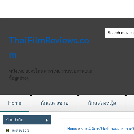
ThaiFilmReviews.co
m
หนังไทย ละครไทย ดาราไทย รวบรวมภาพและ
ข้อมูลต่างๆ
Home
นักแสดงชาย
นักแสดงหญิง
ป้ายกำกับ
Home
»
ปกรณ์ ฉัตรบริรักษ์
,
รอยมาร
,
ราศร
ละครช่อง 3