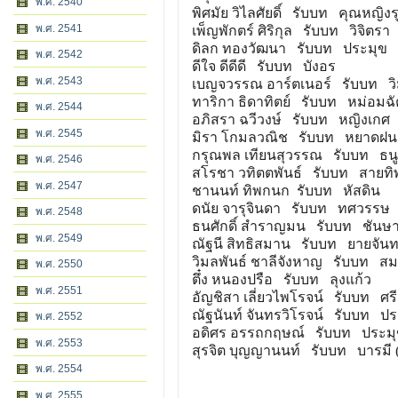
พ.ศ. 2540
พิศมัย วิไลศัยดิ์ รับบท คุณหญิงร
พ.ศ. 2541
เพ็ญพักตร์ ศิริกุล รับบท วิจิตรา
ดิลก ทองวัฒนา รับบท ประมุข
พ.ศ. 2542
ดีใจ ดีดีดี รับบท บังอร
พ.ศ. 2543
เบญจวรรณ อาร์ตเนอร์ รับบท ว
ทาริกา ธิดาทิตย์ รับบท หม่อมฉ
พ.ศ. 2544
อภิสรา ฉวีวงษ์ รับบท หญิงเกศ
พ.ศ. 2545
มิรา โกมลวณิช รับบท หยาดฝน
กรุณพล เทียนสุวรรณ รับบท ธนู
พ.ศ. 2546
สโรชา วทิตตพันธ์ รับบท สายทิพ
พ.ศ. 2547
ชานนท์ ทิพกนก รับบท หัสดิน
ดนัย จารุจินดา รับบท ทศวรรษ
พ.ศ. 2548
ธนศักดิ์ สำราญมน รับบท ชันษ
พ.ศ. 2549
ณัฐนี สิทธิสมาน รับบท ยายจันท
วิมลพันธ์ ชาลีจังหาญ รับบท ส
พ.ศ. 2550
ตึ๋ง หนองปรือ รับบท ลุงแก้ว
พ.ศ. 2551
อัญชิสา เลี่ยวไพโรจน์ รับบท ศร
ณัฐนันท์ จันทรวิโรจน์ รับบท ปร
พ.ศ. 2552
อดิศร อรรถกฤษณ์ รับบท ประมุข
พ.ศ. 2553
สุรจิต บุญญานนท์ รับบท บารมี 
พ.ศ. 2554
พ.ศ. 2555