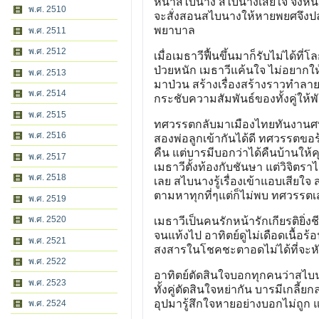
หน้าสไบนาง สไบนางเสียใจ จึงหนี
พ.ศ. 2510
จะสั่งสอนสไบนางให้หายพยศจึงปล
พยาบาล
พ.ศ. 2511
พ.ศ. 2512
เมื่อเมธาวีฟื้นขึ้นมาก็รับไม่ได้ที
ป่วยหนัก เมธาวีแค้นใจ ไม่อยากให้
พ.ศ. 2513
มาป่วน สร้างเรื่องสร้างราวทำลาย
พ.ศ. 2514
กระชับความสัมพันธ์ของทั้งคู่ให้พั
พ.ศ. 2515
ทศวรรตกลับมาเมืองไทยทันงานศ
พ.ศ. 2516
สองพ่อลูกเข้ากันได้ดี ทศวรรต
คืน แต่บารมีบอกว่าได้คืนบ้านให
พ.ศ. 2517
เมธาวีตั้งท้องกับชันษา แต่วิจิตราไ
พ.ศ. 2518
เลย สไบนางรู้เรื่องเข้าแอบเสีย
ตามหาทุกที่ๆแต่ก็ไม่พบ ทศวรรตเ
พ.ศ. 2519
พ.ศ. 2520
เมธาวีเป็นคนรักหน้ารักเกียรติยิ
จนแท้งไป อาทิตย์ดูไม่เดือดเนื้อร้
พ.ศ. 2521
สงสารในโชคชะตาอดไม่ได้ที่จะหัน
พ.ศ. 2522
อาทิตย์ตัดสินใจบอกทุกคนว่าสไบน
พ.ศ. 2523
ทั้งคู่ตัดสินใจหย่ากัน บารมีเกล
อุปมารู้สึกใจหายอย่างบอกไม่ถูก แ
พ.ศ. 2524