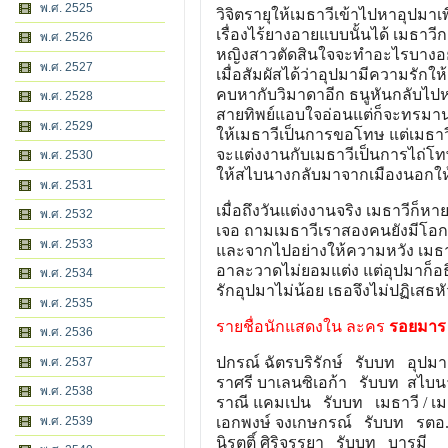
พ.ศ. 2525
วิจิตรายุให้เมธาวีเข้าไปหาอุปมาเพ
เรื่องไร้ยางอายแบบนั้นได้ เมธาว
พ.ศ. 2526
หญิงสาวตัดสินใจจะทำอะไรบางอย่าง
พ.ศ. 2527
เมื่อสัมผัสได้ว่าอุปมามีความรักให
คบหากับวิมาดาอีก ธนูหันกลับไป
พ.ศ. 2528
สายทิพย์แอบใจอ่อนแต่ก็จะทรมา
พ.ศ. 2529
ให้เมธาวีเป็นการขอโทษ แต่เมธาวี
จะแต่งงานกับเมธาวีเป็นการไถ่โ
พ.ศ. 2530
ให้สไบนางกลับมาจากเมืองนอกให้
พ.ศ. 2531
เมื่อถึงวันแต่งงานจริง เมธาวีก็หา
พ.ศ. 2532
เจอ ถามเมธาวีเราสองคนยังมีโอกาส
พ.ศ. 2533
และจากไปอย่างให้ความหวัง เมธา
อาละวาดไม่ยอมแต่ง แต่อุปมาก็อธ
พ.ศ. 2534
รักอุปมาไม่น้อย เธอจึงไม่ปฏิเส
พ.ศ. 2535
รายชื่อนักแสดงใน ละคร
รอยมาร
พ.ศ. 2536
ปกรณ์ ฉัตรบริรักษ์ รับบท อุปมา 
พ.ศ. 2537
ราศรี บาเลนซิเอก้า รับบท สไบนาง
พ.ศ. 2538
ราณี แคมเปน รับบท เมธาวี / เม
พ.ศ. 2539
เอกพงษ์ จงเกษกรณ์ รับบท รตอ.
นิรุตติ์ ศิริจรรยา รับบท บารมี