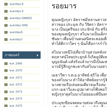
รอยมาร
ละครช่อง 8
ละครช่อง 9
ละครช่อง GMM25
คุณหญิงรุจา อัคราชมีหลานสาวสอง
สาวของ ประมุข กับ วิจิตรา อัคร
ละครช่อง ONE
นาง เป็นบุตรีของ ประจักษ์ กับ ศรี
ละครช่อง5
ของคุณหญิงรุจา สไบนางเป็นเด็ก
ชันษา เพื่อนบ้านคนสนิทจะคอยเตื
ละครช่อง7
ทำได้ดีกว่าใคร ๆ นั่นก็คือการรำ
สไบนางหนีไปเที่ยวบ้านสวนหลังจาก
ภาพยนตร์
คฤหาสน์ไทยประยุกต์ ก็เกิดอุบัติเ
บุญอนันต์ แท้จริงแล้วบารมีเป็นม
พ.ศ. 2466
บารมีรู้สึกถูกชะตากับสไบนางอย่
พ.ศ. 2470
เมธาวีพา ร.ต.อ.อาทิตย์ สุริโย เพ
พ.ศ. 2471
ของสไบนาง ทำให้อาทิตย์อยากรู้จ
นางพายเรือเล่นคนเดียวจนเรือล่ม 
พ.ศ. 2472
แรก เมธาวีและอุปมาต่างก็พึงพอใ
พ.ศ. 2473
หญิงรุจาดุสไบนางไม่ยอมแพ้ปีนหน
พ.ศ. 2474
ประมุขเขียนจดหมายส่งมาถึงคุณหญิ
พ.ศ. 2475