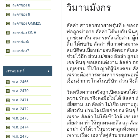
วิมานมังกร
ละครช่อง 8
ละครช่อง 9
ละครช่อง GMM25
ลัลล่า สาวสวยทายาทรุ่นที่ 6 ขอ
พ่อถูกฆ่าตาย ลัลล่า ได้พบกับ พินธ
ละครช่อง ONE
ถูกชะตากัน จนกระทั่ง เสี่ยสาม ผู้
ละครช่อง5
ลิ้ม ได้พบกับ ลัลล่า พี่สาวต่างมา
สมบัติจนเบื่อหน่ายจนคิดจะกลับแ
ละครช่อง7
ช่วยไว้อีก ส่วนแม่ของ ลัลล่า ถูกปอ
เธอ พินธุ ขอเธอแต่งงาน ลัลล่า ต
บุญธรรม ปี่โป้ย ญาติผู้น้องชอบ ลั
ภาพยนตร์
เพราะต้องการตามหากระดูกพ่อเพื่อม
เงื่อนงำการโกงในบริษัท ส่วน จึงลิ้
พ.ศ. 2466
พ.ศ. 2470
วันหนึ่งความจริงถูกเปิดเผยจนได้ว่า
ความรักเขาจึงลงมือไม่ได้ ลัลล่า
พ.ศ. 2471
เสี่ยสาม แต่ ลัลล่า ไม่เชื่อ เพราะ
พ.ศ. 2472
เดียวกัน ปานใจ เมียเก่าของ พินธุ ก็เ
เพราะ ลัลล่า ไม่ให้เข้าใกล้ เฮ
พ.ศ. 2473
เสี่ยสาม ทำให้ทุกคนตะลึง แต่ ลัลล
พ.ศ. 2474
อาม่า จำได้ว่าในบรรดาลูกทั้งหมด 
เพราะเรื่อง เฮง ทั้งคู่ลำบากแสนสาห
พ.ศ. 2475