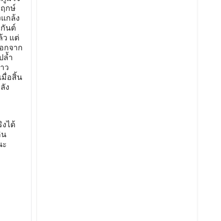
พฤกษ์
งแกล้ง
กันต์
้ว แต่
รนอกจาก
ปล้ำ
สาว
่อสิ้น
ลัง
ิงได้
ิน
นะ