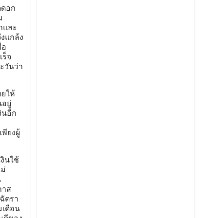
ัดดอก
ม
ักและ
ึงแกล้ง
่อ
เร็จ
ะวันว่า
ดยให้
อยู่
ินอีก
ียงผู้
งินใช้
ม่
น
กาส
ฉัตรา
มเดือน