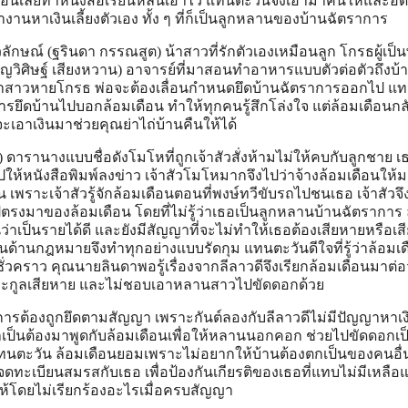
อนเลยทำหนังสือเรียนหล่นเอาไว้ แทนตะวันจึงเอามาคืนให้และอด
ำงานหาเงินเลี้ยงตัวเอง ทั้ง ๆ ที่ก็เป็นลูกหลานของบ้านฉัตราการ
ักษณ์ (ฐรินดา กรรณสูต) น้าสาวที่รักตัวเองเหมือนลูก โกรธผู้เป็นพ
ธัญวิศิษฐ์ เสียงหวาน) อาจารย์ที่มาสอนทำอาหารแบบตัวต่อตัวถึงบ
น้าสาวหายโกรธ พ่อจะต้องเลื่อนกำหนดยึดบ้านฉัตราการออกไป แ
นการยึดบ้านไปบอกล้อมเดือน ทำให้ทุกคนรู้สึกโล่งใจ แต่ล้อมเดือนกล
จะเอาเงินมาช่วยคุณย่าไถ่บ้านคืนให้ได้
 ดารานางแบบชื่อดังโมโหที่ถูกเจ้าสัวสั่งห้ามไม่ให้คบกับลูกชาย เธ
ปให้หนังสือพิมพ์ลงข่าว เจ้าสัวโมโหมากจึงไปว่าจ้างล้อมเดือนให้ม
พราะเจ้าสัวรู้จักล้อมเดือนตอนที่พงษ์ทวีขับรถไปชนเธอ เจ้าสัวจึ
มาของล้อมเดือน โดยที่ไม่รู้ว่าเธอเป็นลูกหลานบ้านฉัตราการ 
่าเป็นรายได้ดี และยังมีสัญญาที่จะไม่ทำให้เธอต้องเสียหายหรือเสี
ยนด้านกฎหมายจึงทำทุกอย่างแบบรัดกุม แทนตะวันดีใจที่รู้ว่าล้อมเด
ักชั่วคราว คุณนายลินดาพอรู้เรื่องจากลีลาวดีจึงเรียกล้อมเดือนมาต่อว่
ตระกูลเสียหาย และไม่ชอบเอาหลานสาวไปขัดดอกด้วย
ารต้องถูกยึดตามสัญญา เพราะกันต์ลองกับลีลาวดีไม่มีปัญญาหาเ
เป็นต้องมาพูดกับล้อมเดือนเพื่อให้หลานนอกคอก ช่วยไปขัดดอกเป
นตะวัน ล้อมเดือนยอมเพราะไม่อยากให้บ้านต้องตกเป็นของคนอื่
ทะเบียนสมรสกับเธอ เพื่อป้องกันเกียรติของเธอที่แทบไม่มีเหลือแ
ห้โดยไม่เรียกร้องอะไรเมื่อครบสัญญา