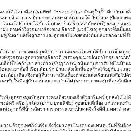
มที่ ล้อมเดือน (ฝนทิพย์ วัชรตระกูล) อาศัยอยู่ในรั้วเดียวกันมาตั้
คุณนายลินดา (ดร.ปัทมาฆะ สุคนธมาน) ยอมให้ กันต์ลอง (ปัญญาพล
เอาโฉนดไปจำนองไว้กับ เจ้าสัวธารินทร์ (กลศ อัทธเสรี) จอมงกและ
ทำผับ ตามคำวิงวอนขอร้องของ ลีลาวดี (แวร์ โซว) ลูกสาวซึ่งเป็นแม
่ลืมหูลืมตา แต่ทั้งลูกสาวและลูกเขยไม่เคยส่งทั้งต้นและดอกตามที่ร
่าเป็นทายาทของตระกูลฉัตราการ แต่เธอก็ไม่เคยได้รับการเลี้ยงดูอย่
 หงษ์สุวรรณ) ลูกสาวของลีลาวดี เพราะคุณนายลินดาโกรธ อานนท์
นเล็กที่ไปคว้าเอา ดวงดาว (ชัชฏาภรณ์ ธนันทา) สาวรับใช้ในบ้านม
มือนคนอาศัยที่ เรือนล้อมรัก บ้านหลังเล็กที่พ่อสร้างไว้อยู่กับแม่และ
่อน ล้อมเดือนจึงต่อสู้ดิ้นรนหาเงินเลี้ยงตัวเองและเรียนหนังสือไปด
) คนรับใช้ที่อยู่กันมานานและ ม่านไผ่ (ธราภา กงทอง) เพื่อนนักศ
ักษ์) ลูกชายสุดรักสุดหวงคนเดียวของเจ้าสัวธารินทร์ ถูกส่งให้ไป
มี พงษ์ทวี หรือ โกโผ่ง (ปราบ ยุทธพิชัย) คอยเป็นพี่เลี้ยง แต่แทนตะวั
มทั้งลูกหนี้ที่บ้านฉัตราการ เพราะเขาเป็นคนจิตใจดีมีเมตตาต่างจาก
บาธแล้วถูกเทศกิจไล่จับ จึงวิ่งมาหลบในรถของแทนตะวันที่ลืมล็อ