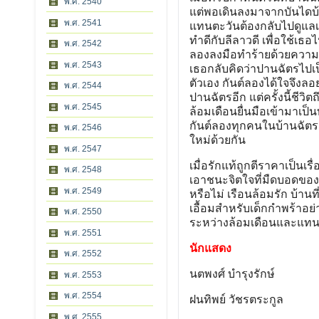
พ.ศ. 2540
แต่พอเดินลงมาจากบันไดบ้
พ.ศ. 2541
แทนตะวันต้องกลับไปดูแลเจ
ทำดีกับลีลาวดี เพื่อใช้เธ
พ.ศ. 2542
ลองลงมือทำร้ายด้วยความโ
พ.ศ. 2543
เธอกลับคิดว่าปานฉัตรไปเป
ตัวเอง กันต์ลองได้ใจจึงลอ
พ.ศ. 2544
ปานฉัตรอีก แต่ครั้งนี้ชีว
พ.ศ. 2545
ล้อมเดือนยื่นมือเข้ามาเป
กันต์ลองทุกคนในบ้านฉัตรา
พ.ศ. 2546
ใหม่ด้วยกัน
พ.ศ. 2547
เมื่อรักแท้ถูกตีราคาเป็นเร
พ.ศ. 2548
เอาชนะจิตใจที่มืดบอดของเ
พ.ศ. 2549
หรือไม่ เรือนล้อมรัก บ้า
เอื้อมสำหรับเด็กกำพร้าอย
พ.ศ. 2550
ระหว่างล้อมเดือนและแทน
พ.ศ. 2551
นักแสดง
พ.ศ. 2552
นตพงศ์ บำรุงรักษ์
พ.ศ. 2553
พ.ศ. 2554
ฝนทิพย์ วัชรตระกูล
พ.ศ. 2555