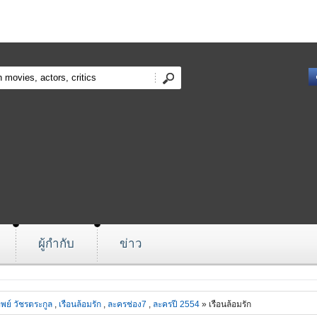
ผู้กำกับ
ข่าว
พย์ วัชรตระกูล
,
เรือนล้อมรัก
,
ละครช่อง7
,
ละครปี 2554
» เรือนล้อมรัก