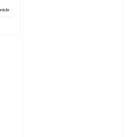
rticle
: