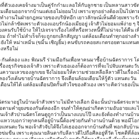
กสาวที่ตัวเองเคยจ้างมาเป็นคู่รักกำมะลอให้กับลูกชาย เป็นหลานสาวข
อมเดือนออกจากบ้านแต่เธอไม่ยอมไป เพราะทุกอย่างต้องเป็นไปตา
้ทำงานในฝ่ายกฎหมายของบริษัทอีก เยาวลักษณ์เห็นดีด้วยเพราะร
ัวไม่กล้าขัดเพราะตัวเองแอบรักน้องเมียอยู่ เจ้าสัวไม่ยอมแพ้ง่าย ๆ จ
คนรับใช้บ้าง ให้ไปเจรจาเรื่องไล่ที่หรือทวงหนี้ที่ไม่น่าจะได้คืน เพื
อม ถ้าทำไม่สำเร็จก็จะถูกยกเลิกสัญญา แต่ล้อมเดือนทำทุกอย่างสำ
ละยังให้ หม่าเหมิ่น (ขมิ้น เชิญยิ้ม) คนขับรถคอยสะกดรอยตามแทนต
งหรือไม่
์) กันต์ลอง และ พิณนรี ร่วมมือกันเพื่อหาคนมาซื้อบ้านฉัตราการ โ
ื่องธุรกิจของเจ้าสัว เพราะตัวเธอเองก็ต้องการที่จะไปจับแทนตะวัน
ันความเลวของลูกเขย จึงไม่ยอมให้ความช่วยเหลือลีลาวดีในเรื่องเง
ันต์ลองวิ่งเต้นขายบ้านฉัตราการ จึงเตือนล้อมเดือนให้รู้ตัว แทนตะวัน
ให้ได้ แต่ล้อมเดือนปิดกั้นหัวใจของตัวเอง เพราะคิดว่าเธอเป็นเพ
ตรมาอยู่ในบ้านเจ้าสัวเพราะไม่มีทางเลือก มิฉะนั้นปานฉัตรจะหาเ
สือตามคำยุยงของกันต์ลองอีก จนทำให้คุณย่าเกิดความอับอายและไ
านเจ้าสัวปานฉัตรโดนดูถูกว่าเป็นนางแบบโป๊ และยังต้องทำงานบ้า
แหววบอกว่าทุกคนที่อยู่บ้านนี้ต้องช่วยกันทำงานบ้านด้วย พอมีโอ
งแทนตะวัน พอเจ้าสัวจับได้จึงไล่เธอออกจากบ้านทันที พอกลับบ้าน
มขืน เพราะคุณนายลินดากับลีลาวดีไปถือศีลอยู่ที่วัด โชคดีที่ล้อ