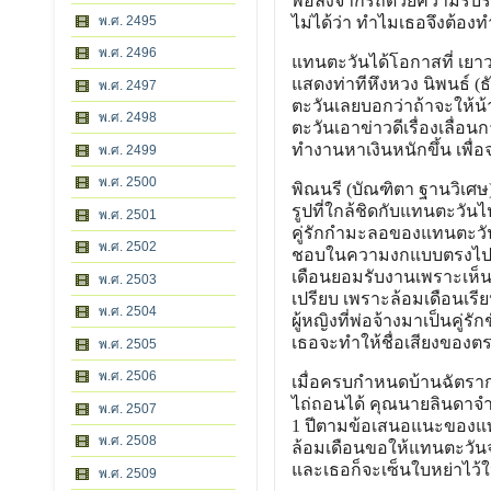
พอลงจากรถด้วยความรีบร้
พ.ศ. 2495
ไม่ได้ว่า ทำไมเธอจึงต้องท
พ.ศ. 2496
แทนตะวันได้โอกาสที่ เยาวล
แสดงท่าทีหึงหวง นิพนธ์ (
พ.ศ. 2497
ตะวันเลยบอกว่าถ้าจะให้
พ.ศ. 2498
ตะวันเอาข่าวดีเรื่องเลื่อ
ทำงานหาเงินหนักขึ้น เพื่อ
พ.ศ. 2499
พ.ศ. 2500
พิณนรี (บัณฑิตา ฐานวิเศษ)
รูปที่ใกล้ชิดกับแทนตะวันไ
พ.ศ. 2501
คู่รักกำมะลอของแทนตะวัน เ
พ.ศ. 2502
ชอบในความงกแบบตรงไปตรง
เดือนยอมรับงานเพราะเห็นว
พ.ศ. 2503
เปรียบ เพราะล้อมเดือนเรี
พ.ศ. 2504
ผู้หญิงที่พ่อจ้างมาเป็นคู่ร
เธอจะทำให้ชื่อเสียงของ
พ.ศ. 2505
พ.ศ. 2506
เมื่อครบกำหนดบ้านฉัตราก
ไถ่ถอนได้ คุณนายลินดาจำ
พ.ศ. 2507
1 ปีตามข้อเสนอแนะของแท
พ.ศ. 2508
ล้อมเดือนขอให้แทนตะวันจด
และเธอก็จะเซ็นใบหย่าไว้ใ
พ.ศ. 2509