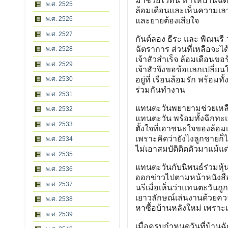
มาช่วยไว้ทัน ทำให้ปานฉัต
พ.ศ. 2525
ล้อมเดือนและเห็นความเลว
พ.ศ. 2526
และยายต้องเสียใจ
พ.ศ. 2527
กันต์ลอง ธีระ และ พิณนรี 
ฉัตราการ ส่วนที่เหลือจะไ
พ.ศ. 2528
เจ้าสัวสำเร็จ ล้อมเดือนขอ
พ.ศ. 2529
เจ้าสัวจึงขอข้อแลกเปลี่
พ.ศ. 2530
อยู่ที่ เรือนล้อมรัก พร้
ร่วมกันทำงาน
พ.ศ. 2531
แทนตะวันพยายามช่วยเหลือล้
พ.ศ. 2532
แทนตะวัน พร้อมทั้งฉีกทะ
พ.ศ. 2533
ตั้งใจที่เอาชนะใจของล้อ
เพราะคิดว่ายังไงลูกชายก
พ.ศ. 2534
ไม่เอาสมบัติติดตัวมาแม้แต่
พ.ศ. 2535
แทนตะวันกับนิพนธ์ร่วมหุ้
พ.ศ. 2536
ออกข่าวไปตามหน้าหนังสือพิ
พ.ศ. 2537
นรีเมื่อเห็นว่าแทนตะวันถ
เยาวลักษณ์เล่นงานด้วยคว
พ.ศ. 2538
หาซื้อบ้านหลังใหม่ เพราะเ
พ.ศ. 2539
เมื่อครบกำหนดวันที่บ้าน