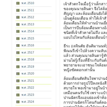
พ.ศ. 2510
เจ้าสัวตกใจเมื่อรู้ว่าเด็
ของคุณนายลินดา จึงไล่ล้
พ.ศ. 2511
สัญญา และล้อมเดือนยังได
พ.ศ. 2512
เอ็นดูล้อมเดือน ทำให้เจ้าส
ล้อมเดือนให้ทำงานบ้านเยี่ยง
พ.ศ. 2513
เป็นการบีบล้อมเดือนทางอ้
พ.ศ. 2514
ชนิดที่เจ้าสัวคาดไม่ถึง แ
แอบไปไหนกับล้อมเดือนบ้า
พ.ศ. 2515
พ.ศ. 2516
ธีระ (เจจินตัย อันติมานนท
พิณนรีเข้าไปล้วงความลับเร
พ.ศ. 2517
แล้ว ส่วนคุณนายลินดารู้ท
พ.ศ. 2518
ม่านไผ่รู้เรื่องที่ธีระกับก
พยายามจะเอาชนะใจล้อมเดือน
พ.ศ. 2519
หญิงขัดดอกเท่านั้น
พ.ศ. 2520
ล้อมเดือนตัดสินใจพาปานฉั
พ.ศ. 2521
ด้วยการถ่ายรูปโป๊ลงหนัง
พ.ศ. 2522
สบายใจ พอเข้ามาอยู่ในบ้
เหมือนคนรับใช้ เพราะแป๋ว
พ.ศ. 2523
ปานฉัตรจึงแอบย่องเข้าห้อ
พ.ศ. 2524
การปานฉัตรก็โดนกันต์ลองข่