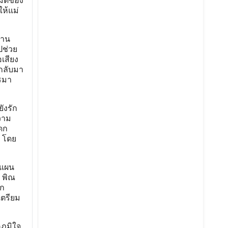
ามดีของ
ห้แม่
้าน
ปช่วย
อเสียง
กลับมา
ตรมา
ังรัก
วาม
ดก
ต โดย
งแผน
ร พิณ
ูก
เตรียม
ภูมิใจ