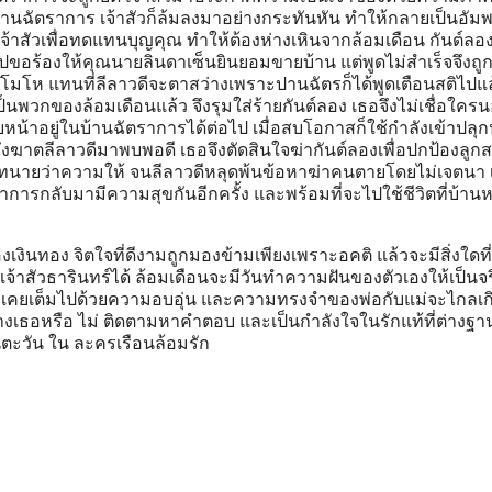
านฉัตราการ เจ้าสัวก็ล้มลงมาอย่างกระทันหัน ทำให้กลายเป็นอัม
้าสัวเพื่อทดแทนบุญคุณ ทำให้ต้องห่างเหินจากล้อมเดือน กันต์ลอ
อไปขอร้องให้คุณนายลินดาเซ็นยินยอมขายบ้าน แต่พูดไม่สำเร็จจึงถูก
มโห แทนที่ลีลาวดีจะตาสว่างเพราะปานฉัตรก็ได้พูดเตือนสติไปแล
็นพวกของล้อมเดือนแล้ว จึงรุมใส่ร้ายกันต์ลอง เธอจึงไม่เชื่อใค
ยหน้าอยู่ในบ้านฉัตราการได้ต่อไป เมื่อสบโอกาสก็ใช้กำลังเข้าปลุก
ิตถึงฆาตลีลาวดีมาพบพอดี เธอจึงตัดสินใจฆ่ากันต์ลองเพื่อปกป้องลูก
็นทนายว่าความให้ จนลีลาวดีหลุดพ้นข้อหาฆ่าคนตายโดยไม่เจตนา เมื
การกลับมามีความสุขกันอีกครั้ง และพร้อมที่จะไปใช้ชีวิตที่บ้านห
ื่องเงินทอง จิตใจที่ดีงามถูกมองข้ามเพียงเพราะอคติ แล้วจะมีสิ่งใดที่
จ้าสัวธารินทร์ได้ ล้อมเดือนจะมีวันทำความฝันของตัวเองให้เป็นจร
นที่เคยเต็มไปด้วยความอบอุ่น และความทรงจำของพ่อกับแม่จะไกลเก
่างเธอหรือ ไม่ ติดตามหาคำตอบ และเป็นกำลังใจในรักแท้ที่ต่างฐา
ตะวัน ใน ละครเรือนล้อมรัก