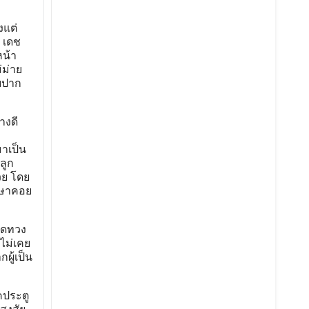
งแต่
 เดช
หน้า
่ม่าย
ับปาก
างดี
าเป็น
ลูก
้วย โดย
ึกษาคอย
หัดทวง
นไม่เคย
ผู้เป็น
คประตู