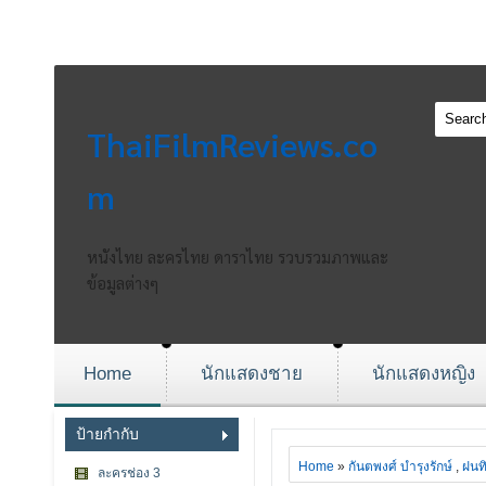
ThaiFilmReviews.co
m
หนังไทย ละครไทย ดาราไทย รวบรวมภาพและ
ข้อมูลต่างๆ
Home
นักแสดงชาย
นักแสดงหญิง
ป้ายกำกับ
Home
»
กันตพงศ์ บำรุงรักษ์
,
ฝนทิ
ละครช่อง 3