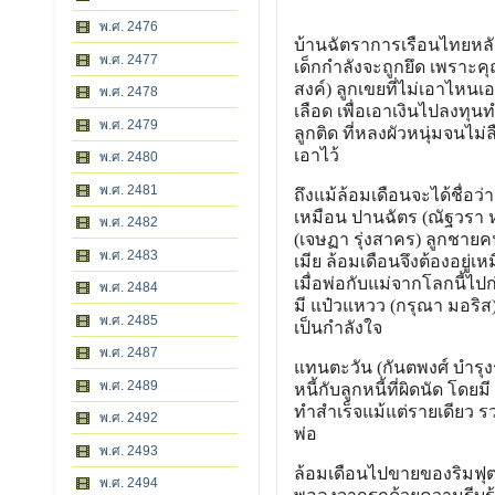
พ.ศ. 2476
บ้านฉัตราการเรือนไทยหลังงา
พ.ศ. 2477
เด็กกำลังจะถูกยึด เพราะ
สงค์) ลูกเขยที่ไม่เอาไหน
พ.ศ. 2478
เลือด เพื่อเอาเงินไปลงทุน
พ.ศ. 2479
ลูกติด ที่หลงผัวหนุ่มจนไม
เอาไว้
พ.ศ. 2480
พ.ศ. 2481
ถึงแม้ล้อมเดือนจะได้ชื่อว
เหมือน ปานฉัตร (ณัฐวรา
พ.ศ. 2482
(เจษฏา รุ่งสาคร) ลูกชายค
พ.ศ. 2483
เมีย ล้อมเดือนจึงต้องอยู่เห
เมื่อพ่อกับแม่จากโลกนี้ไปก
พ.ศ. 2484
มี แป๋วแหวว (กรุณา มอริส
พ.ศ. 2485
เป็นกำลังใจ
พ.ศ. 2487
แทนตะวัน (กันตพงศ์ บำรุงร
พ.ศ. 2489
หนี้กับลูกหนี้ที่ผิดนัด โดย
ทำสำเร็จแม้แต่รายเดียว รว
พ.ศ. 2492
พ่อ
พ.ศ. 2493
ล้อมเดือนไปขายของริมฟุต
พ.ศ. 2494