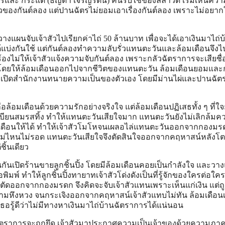
รและ กระแต (ธิญดา เจริญรัตน์) คนรับใช้ของลีลาวดี เริ่มเห็นคว
ของกันต์ลอง แต่ปานฉัตรไม่ยอมเอาเรื่องกันต์ลอง เพราะไม่อยากใ
วางแผนจับเจ้าสัวไปเรียกค่าไถ่ 50 ล้านบาท เพื่อจะได้เอาเงินมาไถ่บ
ด้แบ่งกันใช้ แต่กันต์ลองทำความลับรั่วแทนตะวันและล้อมเดือนจึงไ
ร้องไม่ให้เจ้าสัวแจ้งความจับกันต์ลอง เพราะกลัวฉัตราการจะเสียชื่
ยนโดยให้ล้อมเดือนออกไปจากชีวิตของแทนตะวัน ล้อมเดือนยอมและ
อมทั้งเปิดสำนักงานทนายความเป็นของตัวเอง โดยมีม่านไผ่และปานฉั
อมเดือนด้วยความรักอย่างจริงใจ แต่ล้อมเดือนปฏิเสธทั้ง ๆ ที่ใจย
เบียนสมรสทิ้ง ทำให้แทนตะวันเสียใจมาก แทนตะวันยังไม่เลิกล้มค
มเดือนให้ได้ ทำให้เจ้าสัวโมโหจนเผลอไล่แทนตะวันออกจากกองมร
็ไม่ไหนไม่รอด แทนตะวันเสียใจจึงตัดสินใจออกจากคฤหาสน์หลังโ
ชิ้นเดียว
นกันเปิดร้านขายลูกชิ้นปิ้ง โดยมีล้อมเดือนคอยเป็นกำลังใจ และวา
มพ์ ทำให้ลูกชิ้นปิ้งทายาทเจ้าสัวโด่งดังเป็นที่รู้จักของใครต่อใค
ูกตัดออกจากกองมรดก จึงคิดจะจับเจ้าสัวแทนเพราะเห็นแก่เงิน แต่ถ
ามหึงหวง จนกระเจิงออกจากคฤหาสน์เจ้าสัวแทบไม่ทัน ล้อมเดือน
ธอรู้ดีว่าไม่มีทางหาเงินมาไถ่บ้านฉัตราการได้แน่นอน
ฉัตราการจะถูกยึด เจ้าสัวมาประกาศความเป็นเจ้าของด้วยความภาค