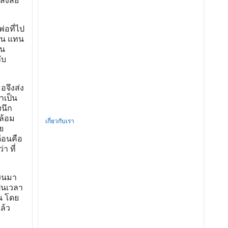
สงสัย
่อที่ไป
้าน แทน
ทน
ับ
อจึงส่ง
าเป็น
งนึก
ล้อม
เกี่ยวกับเรา
ย
ือนคือ
า ที่
งินมา
็นเวลา
น โดย
ล้ว