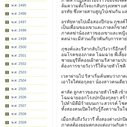
ภาดล ก็ปฏิเสธเรื่องราวของจงจิตต์
พ.ศ. 2495
ล้มความตั้งใจจะกลับกรุงเทพฯ แต่ท
อรทัย ซึ่งหายสาบสูญไปเช่นกัน แล
พ.ศ. 2496
อรทัยหายไปเมื่อสองปีก่อน ภุชงค์ใ
พ.ศ. 2497
เป็นเพื่อนของเขาและภาดลก็ขาดกัน 
พ.ศ. 2498
ภาดลฆ่าน้องสาวของเขาและหญิงสา
ดลน่าจะมีส่วนเกี่ยวพันกับการหา
พ.ศ. 2499
พ.ศ. 2500
ภุชงค์และริสากลับไปวังวารีอีกครั้
อมโรคของภาดล โฉมฉาย พี่เลี้ยงร่า
พ.ศ. 2501
ชายมยุรีที่คอยเฝ้าตามริสาตามประส
พ.ศ. 2502
ต้องการขายวังวารีให้นายหัวโชติ
พ.ศ. 2503
เวลาผ่านไป ริสาเริ่มค้นพบว่าภา
พ.ศ. 2504
เอาใจใส่ต่อกุลยา น้องสาวคนเดียวข
พ.ศ. 2505
ดาลัด ลูกสาวของนายหัวโชติ เข้
พ.ศ. 2506
โฉมฉายออกโรงปกป้องกุลยา สร้า
ไปทำมิดีมิร้ายบนเกาะสวรรค์ โชคดี
พ.ศ. 2507
ทั้งสองคนเปิดใจรับรู้ถึงความในใจท
พ.ศ. 2508
เมื่อกลับถึงวังวารี ทั้งสองต่าง
พ.ศ. 2509
ภาดลต้องยอมตกลงแต่งงานกับดาลั