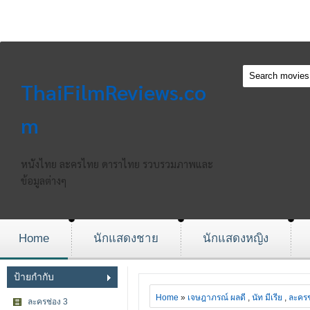
ThaiFilmReviews.co
m
หนังไทย ละครไทย ดาราไทย รวบรวมภาพและ
ข้อมูลต่างๆ
Home
นักแสดงชาย
นักแสดงหญิง
ป้ายกำกับ
Home
»
เจษฎาภรณ์ ผลดี
,
นัท มีเรีย
,
ละครช
ละครช่อง 3