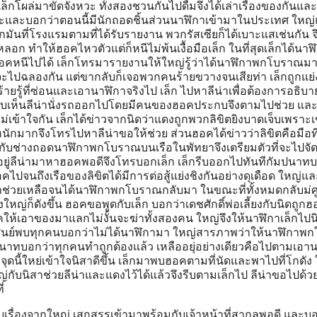
เล็กโผล่มาขัดจังหวะ ทั้งสองชวนกันไปดื่มจึงได้เล่าเรื่องของกันและ
วะและบอกว่าตอนนี้มีนักถอดชิ้นส่วนนาฬิกาเข้ามาในประเทศ ใหญ
กมันที่โรงแรมตามที่ได้รับรายงาน พวกรัสเซียก็ได้เบาะแสเช่นกัน จ
อก ทำให้ฮอคไหวตัวแต่ก็หนีไม่พ้นเงื้อมือเล็ก ในที่สุดเล็กได้นา
หนีไปได้ เล็กโทรมารายงานให้ใหญ่รู้ว่าได้นาฬิกาพกโบราณมา
้จะไปฉลองกัน แต่ขากลับก็เจอพวกคนร้ายขวางจนเสียท่า เล็กถูกแย่
รู้ที่ซ่อนและเอานาฬิกาจริงไป เล็ก ไปหาลีน่าเพื่อต้องการอธิบายเร
เห็นลีน่านั่งรถออกไปโดยมีคนของฮอคประกบจึงตามไปช่วย และได้
ม่เข้าใจกัน เล็กได้ข่าวจากนิดว่าแดงถูกพวกลิขิตยิงบาดเจ็บเพราะเ
หนักมากจึงโทรไปหาลีน่าขอให้ช่วย ส่วนฮอคได้ข่าวว่าลิขิตคือมือที
กับช่างถอดนาฬิกาพกโบราณบนเรือในพัทยาจึงเตรียมตัวที่จะไปจั
อยู่ลีน่ามาหาฮอคพอดีจึงโทรบอกเล็ก เล็กรีบออกไปทันทีกัมปนาท
ไปจนถึงเรือของลิขิตได้มีการต่อสู้แย่งชิงกันอย่างดุเดือด ใหญ่แล
้าช่วยเหลือจนได้นาฬิกาพกโบราณกลับมา ในขณะที่ทั้งหมดกลับม่ศู
หญ่ก็ดังขึ้น ฮอคขอพูดกับเล็ก บอกว่าเดชศักดิ์พ่อเลี้ยงกับนิดถูกฮ
ลีนิคให้เอาของมาแลกไม่งั้นจะฆ่าทั้งสองคน ใหญ่จึงให้นาฬิกาเล็กไปน
่ศูนย์พบทุกคนบอกว่าไม่ได้นาฬิกามา ใหญ่สารภาพว่าให้นาฬิกา
ปนาทบอกว่าทุกคนทำถูกต้องแล้ว เหลืออยุ่อย่างเดียวคือไปตามเอา
ดนี้ใหย่เข้าใจนิสาดีขึ้น เล็กมาพบฮอคตามที่นัดและพาไปที่โกดัง 
กับนิสาช่วยลีน่าและแดงไว้ได้แล้วจึงรีบตามเล็กไป ลีน่าขอไปด้วย
่
บเรื่องจากใหญ่ เสกสรรเข้ามาพร้อมกับเจ้าหน้าที่สากลพอดี และบอ