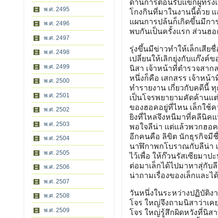
ด้านการต้อนรับแขกผู้ทรงเ
พ.ศ. 2495
โกงกินที่มาในงานนี้ด้วย แ
แผนการปล้นก็เกิดขึ้นมีการต
พ.ศ. 2496
พบกันเป็นครั้งแรก ส่วนฮอ
พ.ศ. 2497
รุ่งขึ้นมีข่าวทำให้เล็กเสี
พ.ศ. 2498
เปลี่ยนให้เลิกยุ่งกับแก๊ง
พ.ศ. 2499
นิสา เจ้าหน้าที่ตำรวจสาก
หนึ่งก็คือ เสกสรร เจ้าหน้า
พ.ศ. 2500
ทำรายงาน เกี่ยวกับคดีนี้ 
พ.ศ. 2501
เป็นโจรพยายามคัดค้านแต่ไม
ของฮอคอยู่ที่ไหน เล็กใช
พ.ศ. 2502
ยิงที่ไหล่จึงหนีมาที่คลีนิคแ
พ.ศ. 2503
พอใจลีน่า แต่แล้วพวกฮอคต
อีกคนคือ ลิขิต นักธุรกิจม
พ.ศ. 2504
นาฬิกาพกโบราณกับลีน่า แ
พ.ศ. 2505
ไว้เพื่อ ให้ก๊วนรัสเซียมา
ต่อมาเล็กได้ไปมาหาสุ่กับล
พ.ศ. 2506
น่าถามเรื่องของเล็กและได้ร
พ.ศ. 2507
วันหนึ่งในระหว่างปฏิบัติ
พ.ศ. 2508
โจร ใหญ่จึงถามนิสาว่าเคยร
พ.ศ. 2509
โจร ใหญ่รู้สึกผิดหวังที่น