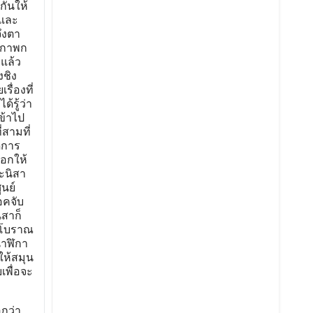
กันให้
่และ
ึงตา
ฬิกาพก
แล้ว
งชิง
ื่องที่
รู้ว่า
ข้าไป
่สามที่
ดการ
บอกให้
ะนิสา
นย์
อคจับ
ิสาก็
พกโบราณ
นาฬิกา
ให้สมุน
เพื่อจะ
กว่า