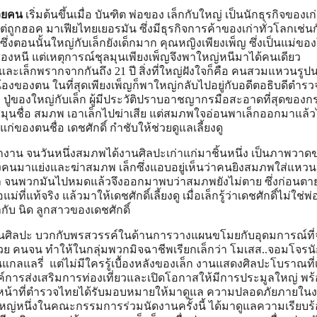
้วยคน
เริ่มต้นขึ้นเมื่อ บันฑิต พ่อของ เล็กกับใหญ่ เป็นนักธุรกิจของเ
แต่ถูกฮอค มาเฟียไทยเยอรมัน ซึ่งมีธุรกิจการค้าของเก่าทั่วโลกเช่นก
ึ่งตอนนั้นใหญ่กับเล็กยังเด็กมาก คุณหญิงเพียงเพ็ญ ซึ่งเป็นแม่ขอ
องหนี แต่เหตุการณ์ชุลมุนเพียงเพ็ญจึงพาใหญ่หนีมาได้คนเดียว
่และเล็กพรากจากกันถึง 21 ปี สิ่งที่ใหญ่ฝังใจก็คือ คนสวมแหวนรูป
้องของตน ในที่สุดเพียงเพ็ญก็พาใหญ่กลับไปอยู่กับอดีตอธิบดีตำรว
่อ ปู่ของใหญ่กับเล็ก ผู้มีประวัติปราบอาชญากรมือสะอาดที่สุดของก
สมุนชื่อ สมภพ เอาเล็กไปฆ่าเสีย แต่สมภพใจอ่อนพาเล็กออกมาแล้วไ
่ของตนชื่อ เดชศักดิ์ กำชับให้ช่วยดูแลเลี้ยงดู
งาน จนวันหนึ่งสมภพได้งานศิลปะเก่าแก่มาชิ้นหนึ่ง เป็นภาพวาด
ส่งคนมาแย่งและฆ่าสมภพ เล็กซึ่งแอบอยู่เห็นว่าคนยิงสมภพใส่แหวน
้า จนพวกมันไปหมดแล้วจึงออกมาพบว่าสมภพยังไม่ตาย ซึ่งก่อนต
่แท้จริง แล้วมาให้เดชศักดิ์เลี้ยงดู เมื่อเล็กรู้ว่าเดชศักดิ์ไม่ใช่พ่อ
กับ นิด ลูกสาวของเดชศักดิ์
ศิลปะ บวกกับพรสวรรค์ในด้านการวางแผนขโมยกับอุดมการณ์ที่
คนจน ทำให้ในกลุ่มพวกมิจฉาชีพเรียกเล็กว่า โมเสส..จอมโจรนั
แกลแลรี่ แต่ไม่มีใครรู้เบื้องหลังของเล็ก งานแสดงศิลปะโบราณที่เ
ค์การส่งเสริมการท่องเที่ยวและเปิดโอกาสให้มีการประมูลใหญ่ พร้
าหน้าที่ตำรวจไทยได้รับมอบหมายให้มาดูแล ความปลอดภัยภายในงา
หญ่หนึ่งในคณะกรรมการร่วมนัดงานครั้งนี้ ได้มาดูแลความเรียบร