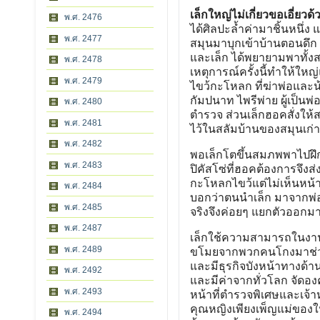
เล็กใหญ่ไม่เกี่ยวขอเอี่ยวด
พ.ศ. 2476
ได้ศิลปะล้ำค่ามาชิ้นหนึ่ง 
พ.ศ. 2477
สมุนมาบุกเข้าบ้านตอนดึก ซ
และเล็ก ได้พยายามพาทั้งส
พ.ศ. 2478
เหตุการณ์ครั้งนี้ทำให้ใหญ
พ.ศ. 2479
ไขว้กะโหลก ที่ฆ่าพ่อและน
กัมปนาท ไพรีพ่าย ผู้เป็นพ
พ.ศ. 2480
ตำรวจ ส่วนเล็กฮอคสั่งให้
พ.ศ. 2481
ไว้ในสลัมบ้านของสมุนเก่าแก
พ.ศ. 2482
พอเล็กโตขึ้นสมภพพาไปฝึก
พ.ศ. 2483
ปิคัสโซ่ที่ฮอคต้องการจึง
กะโหลกไขว้แต่ไม่เห็นหน
พ.ศ. 2484
บอกว่าตนนำเล็ก มาจากพ่อแม่ที
พ.ศ. 2485
จริงจึงค่อยๆ แยกตัวออกมา
พ.ศ. 2487
เล็กใช้ความสามารถในงาน
พ.ศ. 2489
ขโมยจากพวกคนโกงมาช่วย 
และมีธุรกิจบังหน้าทางด้าน
พ.ศ. 2492
และมีค่าจากทั่วโลก จัดอง
พ.ศ. 2493
หน้าที่ตำรวจพิเศษและเจ้
คุณหญิงเพียงเพ็ญแม่ของใ
พ.ศ. 2494