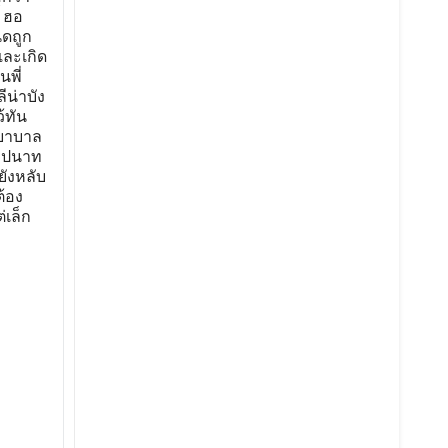
์ ฮอ
ิดถูก
และเกิด
นพี่
ีน่าบัง
้ทัน
พยาบาล
ัมปนาท
ยังหลับ
ต้อง
่เล็ก