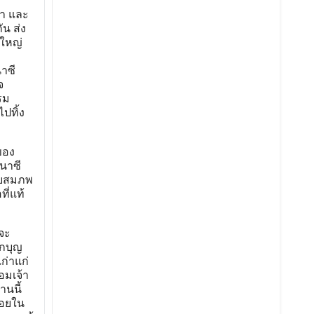
ก่า และ
ัน ส่ง
งใหญ่
นาซี
จ
รม
ปทิ้ง
ของ
นาซี
ายสมภพ
ที่แท้
จะ
กบุญ
ก่าแก่
อมเจ้า
นนี้
้อยใน