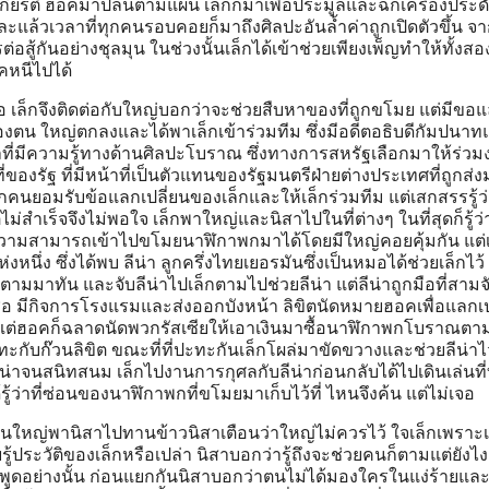
กียรติ ฮอคมาปล้นตามแผน เล็กก็มาเพื่อประมูลและฉกเครื่องประดั
ละแล้วเวลาที่ทุกคนรอบคอยก็มาถึงศิลปะอันล้ำค่าถูกเปิดตัวขึ้น จา
่อสู้กันอย่างชุลมุน ในช่วงนั้นเล็กได้เข้าช่วยเพียงเพ็ญทำให้ทั้งส
คหนีไปได้
ยชื่อ เล็กจึงติดต่อกับใหญ่บอกว่าจะช่วยสืบหาของที่ถูกขโมย แต่มีขอ
ค์ของตน ใหญ่ตกลงและได้พาเล็กเข้าร่วมทีม ซึ่งมีอดีตอธิบดีกัมปนา
ลที่มีความรู้ทางด้านศิลปะโบราณ ซึ่งทางการสหรัฐเลือกมาให้ร่วม
ที่ของรัฐ ที่มีหน้าที่เป็นตัวแทนของรัฐมนตรีฝ่ายต่างประเทศที่ถูกส่ง
ทุกคนยอมรับข้อแลกเปลี่ยนของเล็กและให้เล็กร่วมทีม แต่เสกสรรรู้ว่
่สำเร็จจึงไม่พอใจ เล็กพาใหญ่และนิสาไปในที่ต่างๆ ในที่สุดก็รู้ว่า
้ความสามารถเข้าไปขโมยนาฬิกาพกมาได้โดยมีใหญ่คอยคุ้มกัน แต่เ
ห่งหนึ่ง ซึ่งได้พบ ลีน่า ลูกครึ่งไทยเยอรมันซึ่งเป็นหมอได้ช่วยเล็กไว้ 
ามมาทัน และจับลีน่าไปเล็กตามไปช่วยลีน่า แต่ลีน่าถูกมือที่สามจ
ีชื่อ มีกิจการโรงแรมและส่งออกบังหน้า ลิขิตนัดหมายฮอคเพื่อแลกเป
ต่ฮอคก็ฉลาดนัดพวกรัสเซียให้เอาเงินมาซื้อนาฬิกาพกโบราณตามท
ปะทะกับก๊วนลิขิต ขณะที่ที่ปะทะกันเล็กโผล่มาขัดขวางและช่วยลีน่าไว
ีน่าจนสนิทสนม เล็กไปงานการกุศลกับลีน่าก่อนกลับได้ไปเดินเล่นที่
ู้ว่าที่ซ่อนของนาฬิกาพกที่ขโมยมาเก็บไว้ที่ ไหนจึงค้น แต่ไม่เจอ
งานใหญ่พานิสาไปทานข้าวนิสาเตือนว่าใหญ่ไม่ควรไว้ ใจเล็กเพราะเ
ู้ประวัติของเล็กหรือเปล่า นิสาบอกว่ารู้ถึงจะช่วยคนก็ตามแต่ยังไงก
ิสาพูดอย่างนั้น ก่อนแยกกันนิสาบอกว่าตนไม่ได้มองใครในแง่ร้ายและ