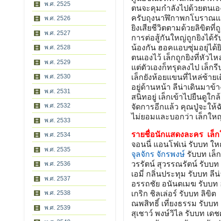
พ.ศ. 2525
ตนจะคุมกำลังไปด้วยตนเอง 
ครับถุงนาฬิกาพกโบราณแล้
พ.ศ. 2526
ยิงเสียชีวิตตามด้วยลิขิตท
พ.ศ. 2527
การต่อสู้กันใหญ่ถูกยิงได้รั
น้องกัน ฮอคแอบซุ่มอยุ่ได้ยิ
พ.ศ. 2528
ตนเองไว้ เล็กถูกยิงที่หัวไห
พ.ศ. 2529
แต่ตัวเองก็ทรุดลงไป เล็ก
พ.ศ. 2530
เล็กยังห้อยแขนที่ไหล่ซ้
อยู่ด้านหน้า ลีน่าเดินมาข้
พ.ศ. 2531
สนิทอยู่ เล็กเข้าไปยืนดูใก
พ.ศ. 2532
จัดการอีกแล้ว คุณปู่จะให้ฉ
ไม่ยอมและบอกว่า เล็กใหญ่
พ.ศ. 2533
รายชื่อนักแสดงละคร
เล็ก
พ.ศ. 2534
จอนนี่ แอนโฟเน่ รับบท ให
พ.ศ. 2535
จุลจักร จักรพงษ์
รับบท เล็ก
วรรัตน์ สุวรรณรัตน์ รับบท
พ.ศ. 2536
เอมี่ กลิ่นประทุม รับบท ลีน่
พ.ศ. 2537
อรรถชัย อนันตเมฆ รับบท
พ.ศ. 2538
เกริก ชิลเล่อร์ รับบท ลิขิต
ณพสิทธิ์ เที่ยงธรรม รับบ
พ.ศ. 2539
สุเชาว์ พงษ์วิไล รับบท เดชศ