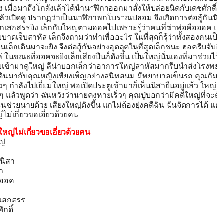
เมื่อมาถึงโกดังเล้กได้นำนาฬิกาออกมาสั่งให้ปล่อยนิดกับเดชศักดิ
วเปิดดู ปรากฏว่าเป็นนาฬิกาพกโบราณปลอม จึงเกิดการต่อสู้กันน
ี่ถูกเสกสรรยิง เล็กกับใหญ่ตามฮอคไปเพราะรู้ว่าคนที่ฆ่าพ่อคือฮอค 
บบาดเจ็บสาหัส เล็กจึงถามว่าทำเพื่ออะไร ในที่สุดก็รุ้ว่าทั้งสองคนเป็
นเล็กเดินมาจะยิง จึงต่อสู้กันอย่างอุตลุตในที่สุดเล็กชนะ ฮอครีบจับล
ล่ ในขณะที่ฮอคจะยิงเล็กเสียงปืนก็ดังขึ้น เป็นใหญ่นั่นเองที่มาช่วยไว
รีบเข้ามาดูใหญ่ ลีน่าบอกเล็กว่าอาการใหญ่สาหัสมากรีบนำส่งโรง
ายเดินมากับคุณหญิงเพียงเพ็ญอย่างสนิทสนม มีพยาบาลเข็นรถ คุณก
างๆ กำลังไปเยี่ยมใหญ่ พอเปิดประตูเข้ามาก็เห็นนิสายืนอยู่แล้ว ใหญ่
ล้ๆ แล้วพูดว่า ฉันหวังว่านายคงหายเร็วๆ คุณปู่บอกว่ามีคดีใหญ่ที่จะ
ันช่วยนายด้วย เสียงใหญ่ดังขึ้น แกไม่ต้องยุ่งคดีฉัน ฉันจัดการได้ แต
ไม่เกี่ยวขอเอี่ยวด้วยคน
ใหญ่ไม่เกี่ยวขอเอี่ยวด้วยคน
ญ่
 นิสา
า
 ฮอค
ท เสกสรร
ักดิ์