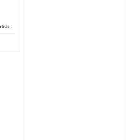
rticle
: