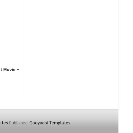
t Movie »
ates
Published..
Gooyaabi Templates