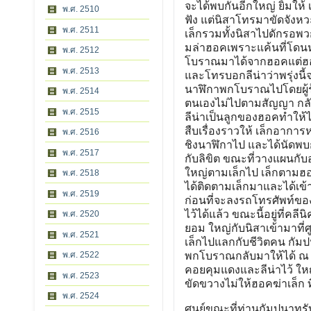
จะได้พบกันอีกใหญ่ ยิ้มให้ 
พ.ศ. 2510
ฟัง แต่นิสาโทรมาขัดจังห
พ.ศ. 2511
เล็กรวมทั้งนิสาไปดักรอพว
มล่าฮอคเพราะแค้นที่โดนหล
พ.ศ. 2512
โบราณมาได้จากฮอคแต่ฮอค
พ.ศ. 2513
และโทรบอกลีน่าว่าพรุ่งนี
นาฬิกาพกโบราณไปโดยผู้ร้าย
พ.ศ. 2514
ตนเองไม่ไปตามสัญญา กลับ
พ.ศ. 2515
ลีน่าเป็นลูกของฮอคทำให้ไ
สืบเรื่องราวให้ เล็กอาการ
พ.ศ. 2516
ชิงนาฬิกาไป และได้นัดพบ
พ.ศ. 2517
กับลิขิต ขณะที่วางแผนกับ
ใหญ่ตามเล็กไป เล็กตามฮอค
พ.ศ. 2518
ได้ติดตามเล็กมาและได้เข
พ.ศ. 2519
ก่อนที่จะลงรถโทรศัพท์ของใ
ไว้ได้แล้ว ขณะนี้อยู่ที่ค
พ.ศ. 2520
ยอม ใหญ่กับนิสาเข้ามาที
พ.ศ. 2521
เล็กไปแลกกับชีวิตคน กัม
พ.ศ. 2522
พกโบราณกลับมาให้ได้ ณ จุ
คอยคุมแดงและลีน่าไว้ ใหญ่
พ.ศ. 2523
ขัดขวางไม่ให้ฮอคฆ่าเล็ก ที
พ.ศ. 2524
ศูนย์ขณะที่ท่านกัมปนาทรั