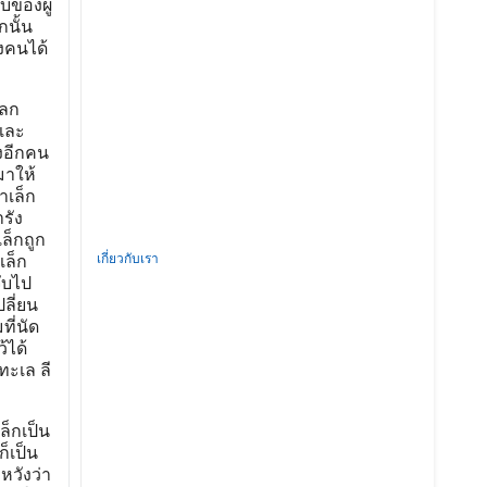
บของผู้
กนั้น
องคนได้
แลก
ทและ
งอีกคน
มาให้
าเล็ก
รัง
ล็กถูก
เกี่ยวกับเรา
เล็ก
ับไป
ลี่ยน
ี่นัด
้ได้
ทะเล ลี
ล็กเป็น
็เป็น
หวังว่า