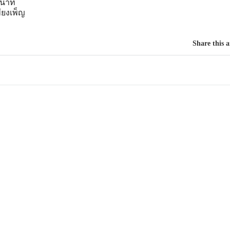
ปนาท
พียงเพ็ญ
Share this a