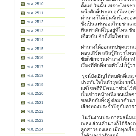
พ.ศ. 2510
ตั้งแต่ วันนั้น เพราะไทธ
หนึ่งศักดิ์ประสบอุบัติเห
พ.ศ. 2511
คำนางก็ได้เป็นนักร้องขอ
พ.ศ. 2512
ซึ่งเป็นแฟนของไทธชาและบ
พิณพาศักดิ์ไปอยู่ที่ไหน ช
พ.ศ. 2513
เดียวกัน ศักดิ์เสียใจมาก
พ.ศ. 2514
คำนางได้ออกเทปชุดแรกและใ
พ.ศ. 2515
คอนเสิร์ต ลลิลรู้สึกว่าไ
พ.ศ. 2516
ชัยก็ชักชวนคำนางให้มาทำง
เรื่องที่ศักดิ์หายตัวไป ก็รู
พ.ศ. 2517
รุจน์บังเอิญได้พบศักดิ์แ
พ.ศ. 2518
ประทับใจในตัวรุจน์มากขึ้น
พ.ศ. 2519
แต่โชคดีที่มีคนมาช่วยไว้
พ.ศ. 2520
เป็นข่าวหน้าหนึ่ง จนเมื่อ
ขอเลิกกับทั้งคู่ ต่อมาคำน
พ.ศ. 2521
เสียงทองประจำปีคู่กับดา
พ.ศ. 2522
ในวันงานประกาศผลนิ่มแล
พ.ศ. 2523
เพลง ส่วนคำนางก็ได้ร้องเพ
ลูกสาวของเธอ เมื่อทุกเรื
พ.ศ. 2524
ใจตัวเองว่ารักรุจน์