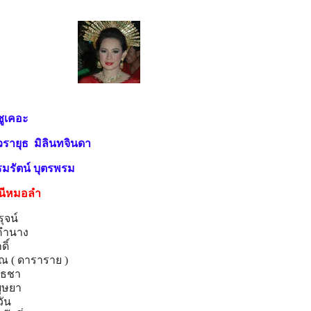
เคอะ
ยุธ มิลินทจินดา
ตน์ บุตรพรม
ินีหมอลำ
ุจน์
คำนาง
ิ์
ิณ ( ดาราราย )
ทธชา
บุษยา
วัน