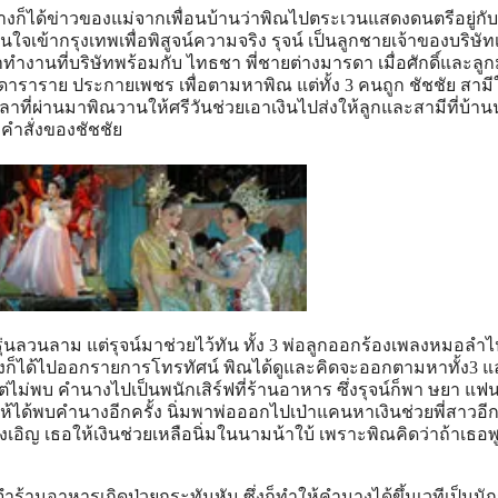
นางก็ได้ข่าวของแม่จากเพื่อนบ้านว่าพิณไปตระเวนแสดงดนตรีอยู่กับ
ินใจเข้ากรุงเทพเพื่อพิสูจน์ความจริง รุจน์ เป็นลูกชายเจ้าของบริษั
ทำงานที่บริษัทพร้อมกับ ไทธชา พี่ชายต่างมารดา เมื่อศักดิ์และลูก
ดาราราย ประกายเพชร เพื่อตามหาพิณ แต่ทั้ง 3 คนถูก ชัชชัย สามี
ที่ผ่านมาพิณวานให้ศรีวันช่วยเอาเงินไปส่งให้ลูกและสามีที่บ้า
ะคำสั่งของชัชชัย
่นลวนลาม แต่รุจน์มาช่วยไว้ทัน ทั้ง 3 พ่อลูกออกร้องเพลงหมอลำไ
ึ่งก็ได้ไปออกรายการโทรทัศน์ พิณได้ดูและคิดจะออกตามหาทั้ง3 
แต่ไม่พบ คำนางไปเป็นพนักเสิร์ฟที่ร้านอาหาร ซึ่งรุจน์ก็พา ษยา แ
ห้ได้พบคำนางอีกครั้ง นิ่มพาพ่อออกไปเป่าแคนหาเงินช่วยพี่สาวอี
เอิญ เธอให้เงินช่วยเหลือนิ่มในนามน้าใบ้ เพราะพิณคิดว่าถ้าเธอพูด
จำร้านอาหารเกิดป่วยกระทันหัน ซึ่งก็ทำให้คำนางได้ขึ้นเวทีเป็นนัก