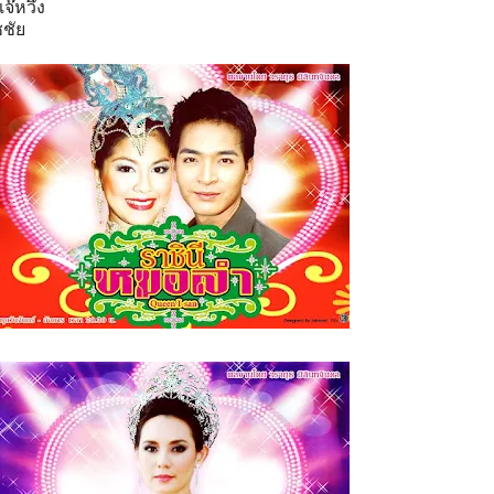
๊หวึ่ง
ชัย