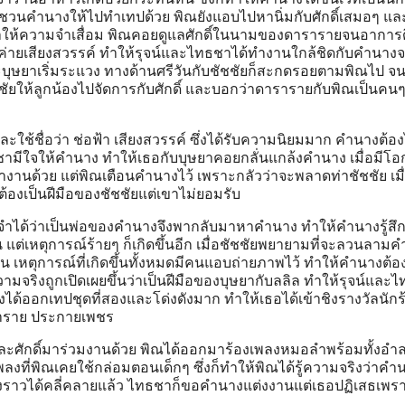
ชาชวนคำนางให้ไปทำเทปด้วย พิณยังแอบไปหานิ่มกับศักดิ์เสมอๆ แล
ตุทำให้ความจำเสื่อม พิณคอยดูแลศักดิ์ในนามของดารารายจนอาการดี
งค่ายเสียงสวรรค์ ทำให้รุจน์และไทธชาได้ทำงานใกล้ชิดกับคำนางจ
ุษยาเริ่มระแวง ทางด้านศรีวันกับชัชชัยก็สะกดรอยตามพิณไป จนรู
ัชชัยให้ลูกน้องไปจัดการกับศักดิ์ และบอกว่าดารารายกับพิณเป็นคน
ช้ชื่อว่า ช่อฟ้า เสียงสวรรค์ ซึ่งได้รับความนิยมมาก คำนางต้อง
ทธชามีใจให้คำนาง ทำให้เธอกับบุษยาคอยกลั่นแกล้งคำนาง เมื่อมีโ
านด้วย แต่พิณเตือนคำนางไว้ เพราะกลัวว่าจะพลาดท่าชัชชัย เมื่อ
้ว่าต้องเป็นฝีมือของชัชชัยแต่เขาไม่ยอมรับ
ละจำได้ว่าเป็นพ่อของคำนางจึงพากลับมาหาคำนาง ทำให้คำนางรู้สึ
 แต่เหตุการณ์ร้ายๆ ก็เกิดขึ้นอีก เมื่อชัชชัยพยายามที่จะลวนลาม
ทัน เหตุการณ์ที่เกิดขึ้นทั้งหมดมีคนแอบถ่ายภาพไว้ ทำให้คำนางต้
ความจริงถูกเปิดเผยขึ้นว่าเป็นฝีมือของบุษยากับลลิล ทำให้รุจน์และ
างได้ออกเทปชุดที่สองและโด่งดังมาก ทำให้เธอได้เข้าชิงรางวัลนักร
ราราย ประกายเพชร
ะศักดิ์มาร่วมงานด้วย พิณได้ออกมาร้องเพลงหมอลำพร้อมทั้งอ
ลงที่พิณเคยใช้กล่อมตอนเด็กๆ ซึ่งก็ทำให้พิณได้รู้ความจริงว่าคำ
่องราวได้คลี่คลายแล้ว ไทธชาก็ขอคำนางแต่งงานแต่เธอปฏิเสธเพราะ