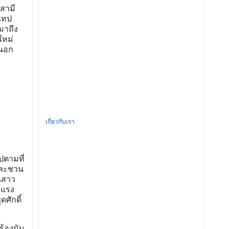
สามี
ทเทป
มาถึง
ใหม่
นนอก
เกี่ยวกับเรา
ปตามที่
และชวน
ฟนสาว
กแรง
ศักดิ์
ร้องนับ