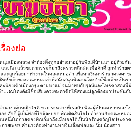
ื่องย่อ
์หนุ่มเมืองหลวง จำต้องทิ้งทุกอย่างมาอยู่กับพิณที่บ้านนา อยู่ด้วยกั
ะนิ่ม แล้วชะตากรรมก็มาถึงคราวพลิกผัน เมื่อศักดิ์ ถูกทำร้ายต
ักและลูกน้อยมาทำงานในคณะหมอลำ เพื่อหาเงินมารักษาดวงตาของ
ชัชชัยเจ้าของคณะหมอลำที่สนับสนุนพิณจนโด่งดังมีชื่อเสียงเป็นรา
ละน้องเข้าเมืองกรุง ตามหาแม่ จนมาพบกับรุจน์และไทธชาสองพี่น้อ
อลำ…จนโด่งดังมีชื่อเสียงดวงชะตาขีดให้สองแม่ลูกต้องมาประชันก
นาง เด็กหญิงวัย 8 ขวบ ระหว่างที่เธอกับ พิณ ผู้เป็นแม่หาบของ
อง ศักดิ์ ผู้เป็นพ่อที่ใกล้จะบอด พิณตัดสินใจไปทำงานกับคณะหม
ันหนึ่งโอกาสของพิณก็มาถึงเมื่อเธอได้เป็นนักร้องขวัญใจประชา
ระกายเพชร คำนางต้องทำงานหาเงินเลี้ยงพ่อและ นิ่ม น้องสาว