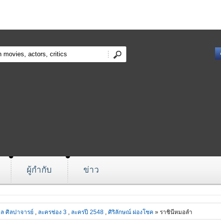
ผู้กำกับ
ข่าว
ล ศิลปาจารย์
,
ละครช่อง 3
,
ละครปี 2548
,
ศิริลักษณ์ ผ่องโชค
» ราชินีหมอลำ