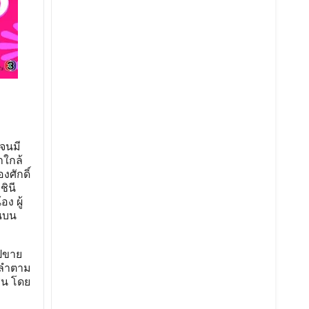
นจนมี
าใกล้
ศักดิ์
ชินี
ง ผู้
ันบน
ไปขาย
อลำตาม
ชน โดย