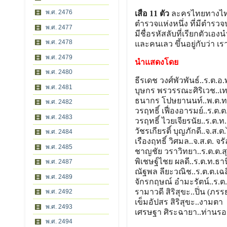
พ.ศ. 2476
เสือ 11 ตัว
ละครไทยทางไทยที
ตำรวจแห่งหนึ่ง ที่มีตำรว
พ.ศ. 2477
มีชื่อรหัสลับที่เรียกตัวเองน
พ.ศ. 2478
และคนเลว ขึ้นอยู่กับว่า เ
พ.ศ. 2479
นำแสดงโดย
พ.ศ. 2480
ธีรเดช วงศ์พัวพันธ์..ร.ต.อ
พ.ศ. 2481
บุษกร พรวรรณะศิริเวช..เทเ
ธนากร โปษยานนท์..พ.ต.ท.
พ.ศ. 2482
วรฤทธิ์ เฟื่องอารมย์..ร.ต
พ.ศ. 2483
วรฤทธิ์ ไวยเจียรนัย..ร.ต.ท
วัชรเกียรติ์ บุญภักดี..จ.ส.
พ.ศ. 2484
เรืองฤทธิ์ วิศมล..จ.ส.ต. จรั
พ.ศ. 2485
ชาญชัย วราวิทยา..ร.ต.ต.สุ
พิเชษฐ์ไชย ผลดี..ร.ต.ท.ธาน
พ.ศ. 2487
ณัฐพล ลียะวณิช..ร.ต.ต.เฉ
พ.ศ. 2489
จักรกฤษณ์ อำมะรัตน์..ร.ต.อ
รามาวดี สิริสุขะ..ปิ่น (ภ
พ.ศ. 2492
เข็มอัปสร สิริสุขะ..งามตา
พ.ศ. 2493
เศรษฐา ศิระฉายา..ท่านร
พ.ศ. 2494