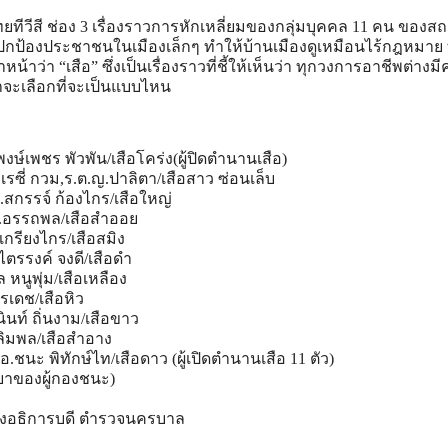
วีสี ช่อง 3 เรื่องราวการหักเหลี่ยมของกลุ่มบุคคล 11 คน ของสถ
จปกป้องประชาชนในเมืองเล็กๆ ทำให้บ้านเมืองดูเหมือนไร้กฎหมาย ที
ำหน้าว่า “เสือ” ซึ่งเป็นเรื่องราวที่ชี้ให้เห็นว่า ทุกวงการอาชีพต่างมี
ราจะเลือกที่จะเป็นแบบไหน
.พงษ์เพชร พัวพัน/เสือโคร่ง(ผู้ปิดตำนานเสือ)
รซี่ กวม,ร.ต.ญ.ปาลิตา/เสือสาว ซ่อนเล็บ
สกรรจ์ ก้องไกร/เสือใหญ่
.ต.อรรถพล/เสือสำออย
.เกรียงไกร/เสือสมิง
ต.ไตรรงค์ จงดี/เสือดำ
ล หนูพุ่ม/เสือเหลือง
รเดช/เสือหิว
ินท์ ถิ่นงาม/เสือขาว
ลิมพล/เสือสำอาง
.ชนะ พิทักษ์ไท/เสือดาว (ผู้เปิดตำนานเสือ 11 ตัว)
รรยาของผู้กองชนะ)
องอธิการบดี ตำรวจนครบาล