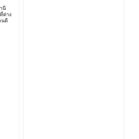
านี
่ต่าง
คนดี