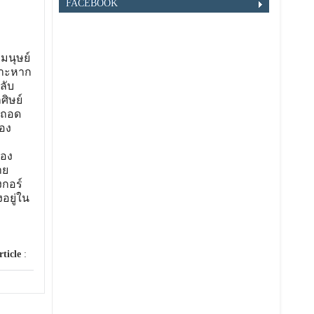
FACEBOOK
ีมนุษย์
ราะหาก
ลับ
ศิษย์
งถอด
อง
ของ
าย
งกอร์
อยู่ใน
rticle
: