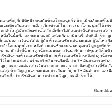
นแดนที่อยู่อีกมิติหนึ่ง ตรงกันข้ามโลกมนุษย์ คล้ายเมืองลับแลที่ไม่ม
 ขณะเดียวกันคนจากเมืองเวียงข่านก็ไม่อาจจะมาโลกมนุษย์ได้ เพ
ลับไปสู่เมืองเวียงข่านได้อีก มีเพียงไม่กี่คนเท่านั้นที่สามารถไปก
หนึ่งในนั้นคือ คะยะแม หมอผี แห่งพยัคฆามิน หรือลัทธิเสือร้าย ลูก
แม่มดสาววันนาได้ต่อสู้กับ ท้าวแสนชัย แต่นางแม่มดสู้ไม่ไหว จึ
ังโลกมนุษย์ ภายหลังท้าวแสนชัยและ นางปทุมเทวี ถูกลูกศิษย์ข
อกมาถึงถ้ำที่น้ำตก ลูกน้องแม่มดสาววันนาจับนางปทุมเทวีเป็นตัว
ากริชเงินของท้าวแสนชัยฆ่าตัวตาย ท้าวแสนชัยโกรธจึงฆ่าลูกน้อง
ีไว้ในกำแพงแก้ว พร้อมกริชเงิน คนจึงเชื่อว่ากริชเงินสามารถทำล
วิญญาณของแม่มดสาววันนาออกอาละวาด เข้าสิงหญิงสาวที่ชื่อ อั
 แต่สุดท้ายวิญญาณของแม่มดสาววันนาก็ถูกกริชเงินทำลาย และฝัง
คนจึงเชื่อว่ากริชเงินสามารถทำลายวิญญาณเสือร้ายได้
Share this a