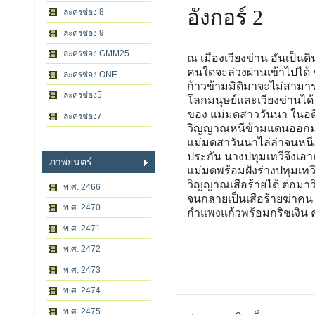
อังกอร์ 2
ละครช่อง 8
ละครช่อง 9
ละครช่อง GMM25
ณ เมืองเวียงข่าน อันเป็นดิ
คนใดจะล่วงผ่านเข้าไปได้
ละครช่อง ONE
ก้าวข้ามมิติมาจะไม่สามารถก
ละครช่อง5
โลกมนุษย์และเวียงข่านได้ 
ของ แม่มดสาววันนา ในอดีต
ละครช่อง7
วิญญาณหนีข้ามแดนออกมาย
แม่มดสาวันนาไล่ล่าจนหนีอ
ประกัน นางปทุมเทวีจึงเอ
ภาพยนตร์
แม่มดพร้อมฝังร่างปทุมเทว
วิญญาณเสือร้ายได้ ต่อมา
พ.ศ. 2466
จนกลายเป็นเสือร้ายฆ่าคน
พ.ศ. 2470
กำแพงแก้วพร้อมกริชเงิน 
พ.ศ. 2471
พ.ศ. 2472
พ.ศ. 2473
พ.ศ. 2474
พ.ศ. 2475