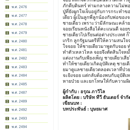
ภักดีบดินทร์ ท่ามกลางความไม่พอ
พ.ศ. 2476
ปู่ที่ยังผูกใจเจ็บอยู่กับการกระท
พ.ศ. 2477
เดียว ผู้เป็นลูกพี่ลูกน้องกับพ่อข
ชายเดียว เพราะว่ามีลักษณะคล้า
พ.ศ. 2478
จอยเรียนหนังสือได้คะแนนดี จอยขอ
พ.ศ. 2479
ชายเดียวไปเรียนต่อต่างประเทศ ก
เกริก ลูกรัฐมนตรีที่ให้ความสนใ
พ.ศ. 2480
ใจจอย ให้ชายเดียวมาพูดกับจอย ท
พ.ศ. 2481
ทำตัวเหลวไหล จอยจึงตัดสินใจหมั
แต่งงานกับเพียงเพ็ญ ชายเดียวเส
พ.ศ. 2482
ทำให้ชายเดียวเกิดอุบัติเหตุ ชายเ
พ.ศ. 2483
ยมาดูแลชายเดียวตลอดเวลาที่ป่วย เพ
จะยิงจอย แต่กลับต้องพบกับอุบัติเหต
พ.ศ. 2484
หายป่วย และยกโทษให้กับความผ
พ.ศ. 2485
ผู้กำกับ : อรุณ ภาวิไล
พ.ศ. 2487
ผลิตโดย : บริษัท ทีวี ธันเดอร์ จำกั
พ.ศ. 2489
เขียนบท :
บทประพันธ์ : บุษยมาศ
พ.ศ. 2492
พ.ศ. 2493
พ.ศ. 2494