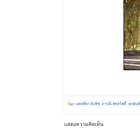
Tags
แคทลียา อิงลิช
,
จารุณี สุขสวัสดิ์
,
ยุรนัน
แสดงความคิดเห็น