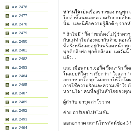
พ.ศ. 2476
หวานใจ
เป็นเรื่องราวของ หนูพุก แ
พ.ศ. 2477
ใจ คำชี้แนะและความรักย่อมเป็นเค
นั้น และนี่คือความรู้สึกดี ๆ จาก
พ.ศ. 2478
พ.ศ. 2479
” ถ้าไม่มี ‘ วิ๊ด ‘ พกก็คงไม่รู้ว่า
กับแม่ทำไมต้องหย่ากันด้วย ตอนนั้
พ.ศ. 2480
ที่ครั้งหนึ่งเคยอยู่กันพร้อมหน้า 
พ.ศ. 2481
พุกคิดถึงพ่อ พุกคิดถึงแม่ แต่วันน
แล้ว…
พ.ศ. 2482
พ.ศ. 2483
และ เมื่อพุกมาเจอวิ๊ด วิ๊ดน่ารัก ว
ในแบบที่ใคร ๆ เรียกว่า ‘ ใจแตก ‘
พ.ศ. 2484
อยากช่วยวิ๊ด พุกไม่อยากให้วิ๊ดโดด
พ.ศ. 2485
การใช้ความรักและความเข้าใจ เป็นยาท
หวานใจ ‘ คนที่อยู่ในหัวใจของพ
พ.ศ. 2487
ผู้กำกับ มารุต สาโรวาท
พ.ศ. 2489
พ.ศ. 2492
ค่าย อาร์เอสโปรโมชั่น
พ.ศ. 2493
ออกอากาศ สถานีโทรทัศน์ช่อง 3 ป
พ.ศ. 2494