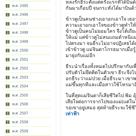
หลงรักธีระตั้งแต่ครั้งแรกที่ได้บินด้
พ.ศ. 2495
กันมาเกือบปี จนกระทั่งได้มาบินด้วย
พ.ศ. 2496
ข้าวตูเป็นคนช่างเอาอกเอาใจ เธอร
พ.ศ. 2497
ความเอาอกเอาใจของข้าวตูทำให้
ข้าวตูเป็นคนไม่ยอมใคร จึงโต้เถีย
พ.ศ. 2498
ให้แม่ แต่ข้าวตูไม่สนแถมตำหนิแม
พ.ศ. 2499
ไปตรงมา จนธีระไม่อาจปฎิเสธได้
เข้าข้าวตู แม่จินดาโกรธมากเมื่อรู้
พ.ศ. 2500
มายุ่งกับแม่อีก
พ.ศ. 2501
ธีระนำเรื่องทั้งหมดไปปรึกษากับเพื
พ.ศ. 2502
ปรับตัวไม่ยึดติดในตัวเขา ธีระจึ
พ.ศ. 2503
อกธีระว่าแม่ป่วย เมื่อธีระมา เขาพ
แม่ขึ้นทุกทีและเมื่อสาวใช้โทรมาอ
พ.ศ. 2504
ในที่สุดแม่จินดาก็เสียชีวิตไป พิ
พ.ศ. 2505
เสียใจต่อการจากไปของแม่(แต่ในใจ
พ.ศ. 2506
รอเขาอยู่เสมอ สุดท้ายธีระจะใช้ช
พ.ศ. 2507
เท่าฟ้า
พ.ศ. 2508
พ.ศ. 2509