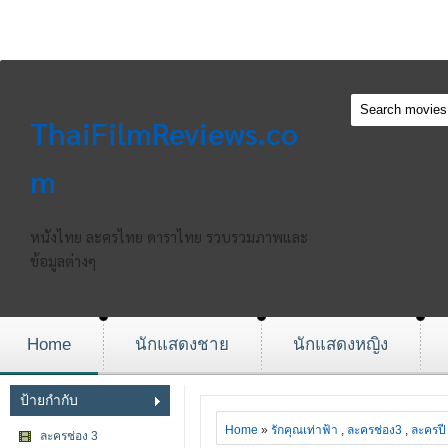
ThaiFilmReviews.co
m
หนังไทย ละครไทย ดาราไทย รวบรวมภาพและ
ข้อมูลต่างๆ
Home
นักแสดงชาย
นักแสดงหญิง
ป้ายกำกับ
Home
»
รักคุณเท่าฟ้า
,
ละครช่อง3
,
ละครปี
ละครช่อง 3