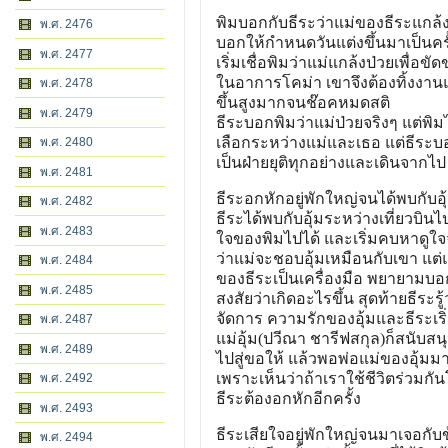
พิมบอกกับธีระว่าแม่ของธีระแกล้งป
พ.ศ. 2476
บอกให้กำหนดวันแต่งขึ้นมาเป็นครั้
พ.ศ. 2477
เริ่มเชื่อพิมว่าแม่แกล้งป่วยเพื่
ในอาการโคม่า เขาจึงต้องทิ้งงา
พ.ศ. 2478
ขึ้นสูงมากจนช๊อคหมดสติ
พ.ศ. 2479
ธีระบอกพิมว่าแม่ป่วยจริงๆ แต่พิม
เลือกระหว่างแม่และเธอ แต่ธีระบอก
พ.ศ. 2480
เป็นฝ่ายยุติทุกอย่างและเดินจากไป
พ.ศ. 2481
ธีระอกหักอยู่พักใหญ่จนได้พบกับอุ้
พ.ศ. 2482
ธีระได้พบกับอุ้มระหว่างเที่ยวบิ
พ.ศ. 2483
ใจของพิมไปได้ และเริ่มคบหาดูใจ
ว่าแม่จะชอบอุ้มเหมือนกับเขา แต่แม
พ.ศ. 2484
ของธีระเป็นเครื่องมือ พยายามบอก
พ.ศ. 2485
สงสัยว่าเกิดอะไรขึ้น สุดท้ายธีระรู
จัดการ ความรักของอุ้มและธีระเริ่ม
พ.ศ. 2487
แม่อุ้ม(ปวีณา ชารีฟสกุล)ก็สนับสนุ
พ.ศ. 2489
ไปสู่ขอให้ แล้วพอพ่อแม่ของอุ้มมา
เพราะเห็นว่าถ้าเราใช้ชีวิตร่วมก
พ.ศ. 2492
ธีระต้องอกหักอีกครั้ง
พ.ศ. 2493
ธีระเสียใจอยู่พักใหญ่จนมาเจอกับข
พ.ศ. 2494