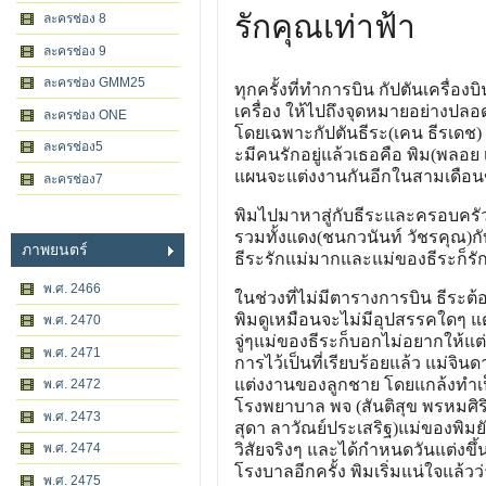
รักคุณเท่าฟ้า
ละครช่อง 8
ละครช่อง 9
ละครช่อง GMM25
ทุกครั้งที่ทำการบิน กัปตันเครื่องบ
เครื่อง ให้ไปถึงจุดหมายอย่างปลอ
ละครช่อง ONE
โดยเฉพาะกัปตันธีระ(เคน ธีรเดช)
ละครช่อง5
ะมีคนรักอยู่แล้วเธอคือ พิม(พลอ
แผนจะแต่งงานกันอีกในสามเดือน
ละครช่อง7
พิมไปมาหาสู่กับธีระและครอบครัว
รวมทั้งแดง(ชนกวนันท์ วัชรคุณ)กั
ภาพยนตร์
ธีระรักแม่มากและแม่ของธีระก็รั
พ.ศ. 2466
ในช่วงที่ไม่มีตารางการบิน ธีระ
พิมดูเหมือนจะไม่มีอุปสรรคใดๆ แต่
พ.ศ. 2470
จู่ๆแม่ของธีระก็บอกไม่อยากให้แต
พ.ศ. 2471
การไว้เป็นที่เรียบร้อยแล้ว แม่จิ
แต่งงานของลูกชาย โดยแกล้งทำเป็น
พ.ศ. 2472
โรงพยาบาล พจ (สันติสุข พรหมศิริ
พ.ศ. 2473
สุดา ลาวัณย์ประเสริฐ)แม่ของพิมยั
พ.ศ. 2474
วิสัยจริงๆ และได้กำหนดวันแต่งขึ้น
โรงบาลอีกครั้ง พิมเริ่มแน่ใจแล้ว
พ.ศ. 2475