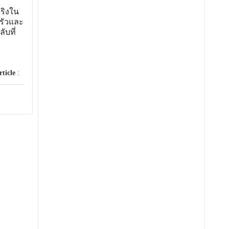
ริงใน
รัวและ
ับที่
rticle
: