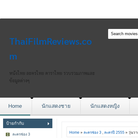
ThaiFilmReviews.co
m
หนังไทย ละครไทย ดาราไทย รวบรวมภาพและ
ข้อมูลต่างๆ
Home
นักแสดงชาย
นักแสดงหญิง
ป้ายกำกับ
Home
»
ละครช่อง 3
,
ละครปี 2555
» วุ่นว
ละครช่อง 3