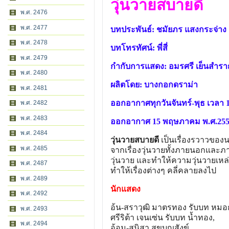
วุ่นวายสบายดี
พ.ศ. 2476
พ.ศ. 2477
บทประพันธ์: ชมัยภร แสงกระจ่าง
พ.ศ. 2478
บทโทรทัศน์: พี่สี่
พ.ศ. 2479
กำกับการแสดง: อมรศรี เย็นสำราญ,
พ.ศ. 2480
ผลิตโดย: บางกอกดราม่า
พ.ศ. 2481
ออกอากาศทุกวันจันทร์-พุธ เวลา 18
พ.ศ. 2482
พ.ศ. 2483
ออกอากาศ 15 พฤษภาคม พ.ศ.2555 
พ.ศ. 2484
วุ่นวายสบายดี
เป็นเรื่องรวาวของนา
พ.ศ. 2485
จากเรื่องวุ่นวายทั้งภายนอกและภา
วุ่นวาย และทำให้ความวุ่นวายเหล่
พ.ศ. 2487
ทำให้เรื่องต่างๆ คลี่คลายลงไป
พ.ศ. 2489
นักแสดง
พ.ศ. 2492
อ้น-สราวุฒิ มาตรทอง รับบท หม
พ.ศ. 2493
ศรีริต้า เจนเซ่น รับบท น้ำทอง,
พ.ศ. 2494
อ้อม-สุนิสา สุขบุญสังข์,