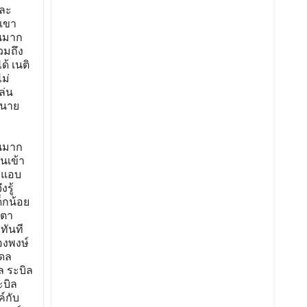
และ
 เขา
ันมาก
วมถึง
้ เนติ
ม่
ล่น
านาย
ันมาก
ินเข้า
มาแอบ
รู้
็กน้อย
อตา
ทันที
องพงษ์
่ดล
ล ระบิล
ะบิล
์กับ