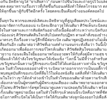
กัน อิทธิหาญใส่ “ยาเสียสาว” ก่อนพาไปขืนใจและถ่ายรูปไว้แบล็ค
ล ดลมาทราบเรื่องราวที่เกิดขึ้นกับอนงค์ยิ่งทำให้ดลโกรธมาก ดลต
ห้ลุกขึ้นมาสู้กับชีวิตอีกครั้ง โดยดลจะยืนเคียงข้างอนงค์ตลอดไป
รงขึ้นทุกวัน พวกของพงษ์เลิศและอิทธิหาญที่สูญเสียผลประโยชน์และ
ต้องมาจัดการกับเธอแน่ ระบิลจะฝึกอาวุธให้เนติมา ศิวัชเห็นระบิลส
แน่ใจในสายตาและการสัมผัสกันอย่างถึงเนื้อต้องตัวระหว่างระบิลกับเ
ูกน้องแน่ๆ ศิวัชทนตัดสินใจกลับไปเดทกับปฏิพร ตามคำสั่งของธำรงผู
าตรงๆ ถึงเรื่องความรู้สึกที่มีต่อระบิล เนติมาพูดปฏิเสธอย่างไม่เต
สียงกันอีก เนติมาต่อว่าศิวัชที่เอาแต่ทำงานจนกระทั่งลืมว่า วันนี้เป
นเกิดออกมาเพื่อต้องการเซอร์ไพรส์เนติมา ศิวัชตัดสินใจขอเนติมาแ
ายวาบ ก่อนจะฝืนใจยิ้มออกมาพร้อมอวยพรให้กับทั้งคู่มีความสุข 
ิ้มแล้วให้กำลังใจขวัญชนกให้เข้มแข็ง “โลกนี้ ไม่มีที่ว่างสำหรับ
วัญชนกนั้นความรู้สึกของระบิลมีให้ได้แค่น้องสาวเท่านั้น ขวัญ
ามาดูแล ในหัวใจของเธออย่างช้าๆ ระบิลมาลาออกจากการเป็นบอดี้การ
บสมุดบันทึกของระบิลที่ลืมไว้ในห้องหนังสือ แต่สิ่งที่ทำให้เนติ
ามในใจว่า เขาได้ถลำล่วงเข้าไปในหัวใจของเนติมาด้วยความรักเสี
เขาจะต้องกลายเป็นผู้ทรยศกับผู้มีพระคุณเสียเอง เนติมาพยายามออกต
งก็ไม่พบ ศิวัชจัดการ์ดชุดใหม่มาดูแลความปลอดภัยให้เนติมา พร้
รั้งเนติมาพูดบ่ายเบี่ยง แต่ในหัวใจลึกๆแล้วตอนนี้ระบิลคือภาพที่ชัด
ยโอกาสที่ระบิลไม่ได้เป็นการ์ดให้กับเนติมาส่งลูกน้องออกไปเพื่อส