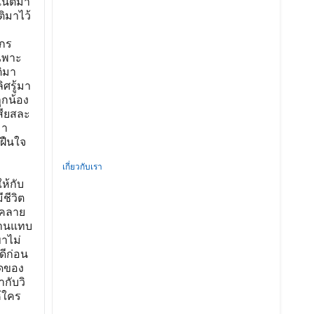
เนติมา
ติมาไว้
ลกร
ฉพาะ
ติมา
ิศรู้มา
ูกน้อง
สียสละ
มา
ฝืนใจ
เกี่ยวกับเรา
ห้กับ
ชีวิต
นคลาย
้านแทบ
ขาไม่
ดีก่อน
ูดของ
ำกับวิ
้ใคร
่