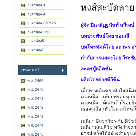
หงส์สะบัดลาย
ละครช่อง 8
ละครช่อง 9
ละครช่อง GMM25
ผู้จัด ปิ่น ณัฏฐนันท์ ฉวีวงษ์
ละครช่อง ONE
บทประพันธ์โดย ช่อมณี
ละครช่อง5
บทโทรทัศน์โดย สถาพร สุ
ละครช่อง7
กำกับการแสดงโดย วีระชัย ร
ละครบู๊แอ็คชั่น
ภาพยนตร์
ผลิตโดยค่ายทีวีซีน
พ.ศ. 2466
พ.ศ. 2470
เมื่อทางเดินของหัวใจหนึ่ง
ดวงหนึ่ง…เพียบพร้อมทุกอย
พ.ศ. 2471
ดวงหนึ่ง…ดีแสนดี มีรอยยิ้
พ.ศ. 2472
เธอจะเลือกหัวใจดวงไหน ให
พ.ศ. 2473
เนติมา อิสราวัชร กับ ศิวัช 
พ.ศ. 2474
เนติมาและศิวัช หวังว่าจะ
อาจสำเร็จได้อย่างง่ายๆ เ
พ.ศ. 2475