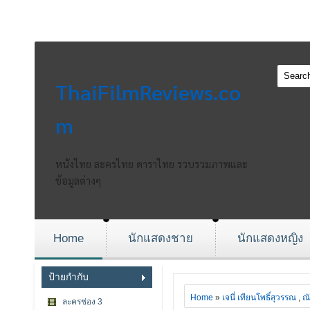
ThaiFilmReviews.co
m
หนังไทย ละครไทย ดาราไทย รวบรวมภาพและ
ข้อมูลต่างๆ
Home
นักแสดงชาย
นักแสดงหญิง
ป้ายกำกับ
Home
»
เจนี่ เทียนโพธิ์สุวรรณ
,
ณั
ละครช่อง 3