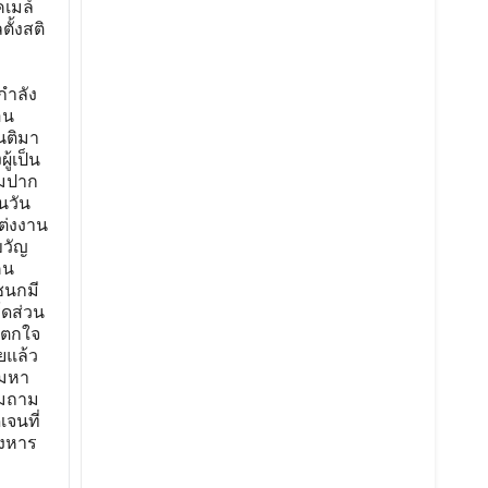
เมล์
ั้งสติ
กำลัง
อน
นติมา
้เป็น
็มปาก
็นวัน
ต่งงาน
ขวัญ
คน
ชนกมี
์ดส่วน
มาตกใจ
ยแล้ว
ามหา
อมถาม
เจนที่
ังหาร