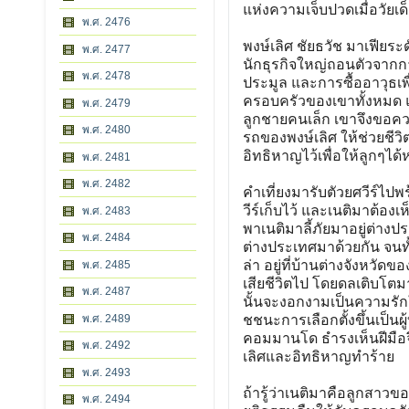
แห่งความเจ็บปวดเมื่อวัยเ
พ.ศ. 2476
พงษ์เลิศ ชัยธวัช มาเฟียระ
พ.ศ. 2477
นักธุรกิจใหญ่ถอนตัวจากกา
พ.ศ. 2478
ประมูล และการซื้ออาวุธเพื
ครอบครัวของเขาทั้งหมด แต
พ.ศ. 2479
ลูกชายคนเล็ก เขาจึงขอควา
พ.ศ. 2480
รถของพงษ์เลิศ ให้ช่วยชีว
อิทธิหาญไว้เพื่อให้ลูกๆได้ห
พ.ศ. 2481
พ.ศ. 2482
คำเที่ยงมารับตัวยศวีร์ไปพร
วีร์เก็บไว้ และเนติมาต้อง
พ.ศ. 2483
พาเนติมาลี้ภัยมาอยู่ต่างปร
พ.ศ. 2484
ต่างประเทศมาด้วยกัน จนท
ล่า อยู่ที่บ้านต่างจังหวัด
พ.ศ. 2485
เสียชีวิตไป โดยดลเติบโตม
พ.ศ. 2487
นั้นจะงอกงามเป็นความรักใน
พ.ศ. 2489
ชชนะการเลือกตั้งขึ้นเป็น
คอมมานโด ธำรงเห็นฝีมือ
พ.ศ. 2492
เลิศและอิทธิหาญทำร้าย
พ.ศ. 2493
ถ้ารู้ว่าเนติมาคือลูกสาวขอ
พ.ศ. 2494