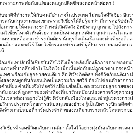
ด็กเพราะภาพพ่อกับแม่ของตนถูกปลิดชีพลงต่อหน้าต่อตา !
ดับชาติที่ทำงานให้กับคนมีอำนาจในประเทศ ไม่พอใจที่วิเชียร อิสร
รสนับสนุนงานของเขาเพราะวิเชียรได้สืบรู้มาว่า มีการคอรัปชั่น
่อมาขายให้คนต่างชาติ พงษ์เลิศจึงสั่ง อิทธิหาญ ลูกชาย ไปสังหาร
่วิเชียรไหวตัวทันด้วยความเป็นห่วงลูก เนติมา ลูกสาวคนโต และย
มช่วยเหลือจาก ธำรง กิตติธร นักธุรกิจเดินเรือ และคำเที่ยงอดีต
ิตเนติมาและยศวีร์ โดยวิเชียรและพรรณศรี ผู้เป็นภรรยายอมที่จะถ่
นี
้อมกับเทปลับที่วิเชียรบันทึกไว้ถึงเบื้องหลังเบื้องลึกการตายของตน
เห็นภาพที่บาดลึกเข้าไปในจิตใจ เมื่อเห็นพ่อกับแม่ถูกฆ่าตายตรงหน้
ะเทศ พร้อมกับลูกชายคนเดียว คือ ศิวัช กิตติธร ทั้งศิวัชกับเนติมา เต
ั้งสองคนผูกพันกันจนเกิดเป็นความรัก ยศวีร์ ต้องไปซ่อนตัวจากก
ของคำเที่ยง คำเที่ยงจึงให้ยศวีร์เปลี่ยนชื่อเป็น ดล สวมรอยลูกชายของต
ากับ อนงค์ ลูกสาวของคำเที่ยงที่เขารักเหมือนน้องสาวจริงๆความผ
เวลาต่อมาอย่างไม่รู้ตัว ศิวัชกลับเมืองไทยและเข้าสู่แวดวงการเมื
ผู้บริหารประเทศโดยการสนับสนุนของธำรง ผู้เป็นบิดา ระบิล อดีตต
จึงจ้างมาเป็นบอดี้การ์ดประจำตัวของเนติมาเพราะกลัวโดนพวกขอ
งวิเชียรที่รอดชีวิตกลับมา เนติมาตั้งใจไว้อย่างมุ่งมั่นกลับมาทวงค