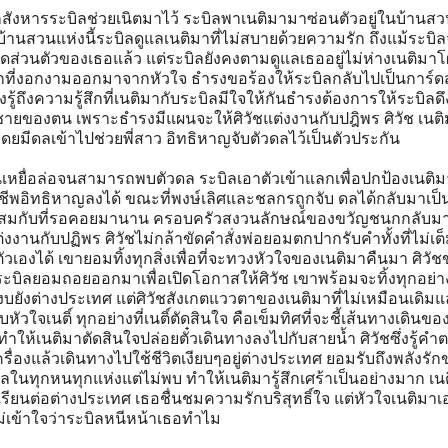
กสังหารระบิลช่วยเนิตมาไว้ ระบิลพาเนติมามาซ่อนตัวอยู่ในบ้านส
่บ้านสวนแห่งนี้ระบิลดูแลเนติมาที่ไม่สบายด้วยความรัก ถึงแม้ระบิ
ส่วนตัวของเธอแล้ว แต่ระบิลยังคงตามดูแลเธออยู่ไม่ห่างเนติมาโ
ที่งอกงามออกมาจากหัวใจ ธำรงขอร้องให้ระบิลกลับไปเป็นการ์ดส
ู้ถึงความรู้สึกที่เนติมากับระบิลมีใจให้กันธำรงต้องการให้ระบิลดึ
ชายของตน เพราะธำรงมีแผนจะให้ศิวัชแต่งงานกับปฎิพร ศิวัช เนต
มีดลเข้าไปช่วยพี่สาว อิทธิหาญจับตัวดลไว้เป็นตัวประกัน
นเหยื่อล่อจนสามารถพบตัวดล ระบิลเอาตัวเข้าแลกเพื่อปกป้องเนติม
ชีพอิทธิหาญลงได้ ขณะที่พงษ์เลิศและชลกรถูกจับ ดลได้กลับมาเป็
าสมกับที่รอคอยมานาน ครอบครัวสงวนลักษณ์ของขวัญชนกกลับมาม
ต่งงานกับปฏิพร ศิวัชไม่กล้าขัดคำสั่งพ่อยอมตกปากรับคำทั้งที่ไม่เต็ม
วเองได้ เขายอมทิ้งทุกสิ่งเพื่อที่จะทวงหัวใจของเนติมาคืนมา ศิวัช
 ระบิลยอมถอยออกมาเพื่อเปิดโอกาสให้ศิวัช เขาพร้อมจะทิ้งทุกอย่
สงบยังต่างประเทศ แต่ศิวัชสังเกตแววตาของเนติมาที่ไม่เหมือนเดิม
บหัวใจเนติ์ ทุกอย่างที่เนติ์ตัดสินใจ คือเข็มทิศที่จะชี้เส้นทางเดินขอ
ให้เนติมาตัดสินใจปล่อยตั๋วเดินทางลงไปกับสายน้ำ ศิวัชซึ่งรู้คำ
เครื่องแล้วเดินทางไปใช้ชีวิตเงียบๆอยู่ต่างประเทศ ยอมรับถึงพลังรักข
ลในทุกหนทุกแห่งแต่ไม่พบ ทำให้เนติมารู้สึกเศร้าเป็นอย่างมาก เน
รียนต่อต่างประเทศ เธอชื่นชมความรักบริสุทธิ์ใจ แต่หัวใจเนติมาเ
เข้าใจว่าระบิลหนีหน้าเธอทำไม