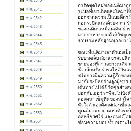
พ.ศ. 2540
การ์ดชุดใหม่ของเนติมาถู
พ.ศ. 2541
ระบิลที่เขาเกิดและโตมาที
ออกจากความเป็นบอดี้การ์ด
พ.ศ. 2542
กอดระบิลแน่นด้วยความรัก
พ.ศ. 2543
ของเนติมาเหมือนเดิม ธำรงร
มาออกห่างจากตัวศิวัชลูก
พ.ศ. 2544
รวบรวมหลักฐานทุกอย่างโดย
พ.ศ. 2545
ขณะที่เนติมาเอาตัวเองเป็
พ.ศ. 2546
รับบาดเจ็บ ก่อนเขาจะปลิด
พ.ศ. 2547
ชายของพี่สาวอย่างเนติม
ชีวาอีกครั้ง ธำรงให้ศิวัชแ
พ.ศ. 2548
ชไม่อาจฝืนความรู้สึกของตั
พ.ศ. 2549
มากับระบิลอย่างลูกผู้ชาย
พ.ศ. 2550
เดินทางไปใช้ชีวิตคู่อย่าง
บอกกับเธอว่า “พี่จะไม่บังคั
พ.ศ. 2551
สองคน” เข็มทิศของหัวใจ ทำ
พ.ศ. 2552
หัวใจตัวเองตั้งแต่ก่อนขึ้น
คู่เนติมาพยายามหาตัวระบิ
พ.ศ. 2553
ดลหรือยศวีร์ และอนงค์ไปเ
พ.ศ. 2554
ซ่อนความบอบช้ำ เพราะไม่
พ.ศ. 2555