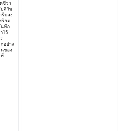
ิตชีวา
บศิวัช
ิลรีบลง
พร้อม
ันทึก
าไว้
นะ
ุกอย่าง
สวนของ
ี่