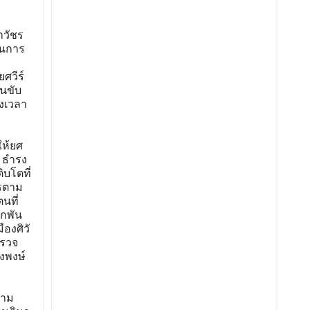
าวัชร
ในการ
ศวีร์
คนขับ
วงเวลา
ให้ยศ
า ธำรง
ิบโตที่
ารตาม
นที่
ูกพัน
องศิวั
ำรวจ
งพงษ์
วาม