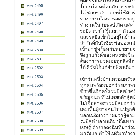
ยุติธรรมคืนให้กับครอบครัว
พ.ศ. 2495
ไม่แน่ใจเหมือนกัน ว่าระบิล
ได้ ชลกร สาวสวยที่ใช้ตั
พ.ศ. 2496
ทางการเมืองที่เธอดำรงอยู
พ.ศ. 2497
ทำงานให้กับพงษ์เลิศ แต
ระบิล เขาไม่รู้เลยว่า ตัว
พ.ศ. 2498
และระบิลเข้าไปอยู่ในบ้านส
พ.ศ. 2499
ว่ากันต์กับวิเชียรพ่อของ
เข้ามาขู่พร้อมกับพยายามจ
พ.ศ. 2500
จึงถูกแก๊งค์ของทนงข่มขืน 
พ.ศ. 2501
ต้องการจะชดเชยทุกสิ่งที่
ได้ ศิวัชได้แต่ฝากฝังเนติมา
พ.ศ. 2502
พ.ศ. 2503
เช้าวันหนึ่งบ้านครอบครัวส
ทุกคนพร้อมบอกว่า สภาพบ้า
พ.ศ. 2504
ชีวาขึ้นอีกครั้ง ระบิลเข
พ.ศ. 2505
ขวัญชนก ที่ไม่เคยกล้าสู
ไม่เชื่อสายตา ระบิลบอกว่
พ.ศ. 2506
เคยเห็นผู้ชายคนไหนปลูกต้
พ.ศ. 2507
บอกเนติมาว่า “ผมว่าผู้ชาย
ระบิลทำเอาเนติมาอึ้งเพราะศ
พ.ศ. 2508
เชษฐ์ ตำรวจตงฉินที่มาร่ว
พ.ศ. 2509
มารังแก ทำให้เนติมาทำงาน