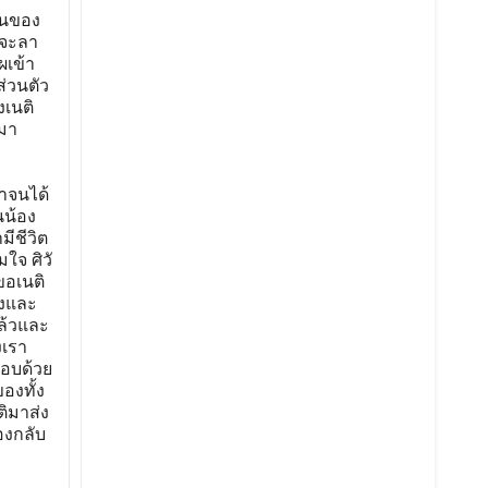
วนของ
ลจะลา
ผเข้า
่วนตัว
งเนติ
ิมา
าจนได้
นน้อง
ีชีวิต
ใจ ศิวั
ขอเนติ
างและ
แล้วและ
งเรา
ตอบด้วย
องทั้ง
ติมาส่ง
องกลับ