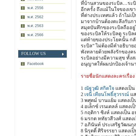
ที่บ้านสวนของระบิล…ระบิลก
พ.ศ. 2556
อีกครั้ง ถึงแม้ในใจของเขา
ที่ต่างประเทศแล้ว ถ้าไม่เป
พ.ศ. 2562
มาจากบ้านต้องตะลึงกับภาพข
พ.ศ. 2563
สมุดบันทึกของระบิลถืออยู่
ของระบิลให้ระบิลดู ระบิลค
พ.ศ. 2566
แต่ท้ายของประโยคนั้น กลั
ระบิล” ไม่ต้องมีคำอธิบาย
พังทลายด้วยพลังรักของคน
FOLLOW US
ระบิลอย่างมีความสุข ทั้ง
อนุญาตให้ผมปกป้องเจ้านายท
Facebook
รายชื่อนักแสดงละครเรื่อง
1
ณัฐวุฒิ สกิดใจ
แสดงเป็น 
2
เจนี่ เทียนโพธิ์สุวรรณ์
แส
3 พศุตม์ บานแย้ม แสดงเป็น
4 อเล็กซ์ เรนเดลล์ แสดงเป็
5 กฤติกา ซิงห์ แสดงเป็น อ
6 มรกต หทัยวสีวงศ์ แสดง
7 อภินันท์ ประเสริฐวัฒนกุล
8 นิรุตติ์ ศิริจรรยา แสดงเป