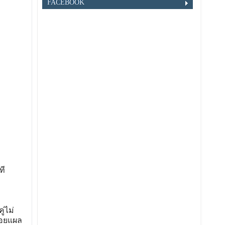
FACEBOOK
ที
่ไม่
รอยแผล