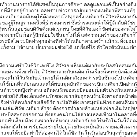
ันทำงานหารายได้พิเศษเป็นทุนการศึกษา ดลดูแลอนงค์เป็นอย่างดี
่ถูกที่มีดลอยู่ข้างกาย ดลทราบข่าวการกลับมาของเนติมาพี่สาวแท้ๆ
บเนติมาแต่มีเหตุให้ต้องพลาดไปทุกครั้ง เนติมากับศิวัชเหินห่างก
องผู้ใหญ่ท่านหนึ่งที่ธำรงเคารพ ซึ่งธำรงแนะนำให้รู้จักกับศิวัชร
พรนั้นแอบชอบศิวัชตั้งแต่แรกพบ โดยที่ศิวัชเองก็ขัดพ่อของตนไม่ได
รมากขึ้น ก็อดรู้สึกน้อยใจขึ้นมาไม่ได้ แต่ความเศร้าของเนติมาก็ไ
บิลได ระบิลทำทุกอย่างที่ทำให้เนติมาหายเศร้า แม้กระทั่งยอมเ
ระก็ตาม “เจ้านาย เจ็บกายผมช่วยได้ แต่เจ็บที่ใจ ตัวใครตัวมันนะเจ้
มีความเศร้าในชีวิตเลยรึไง ศิวัชเองเห็นเนติมากับระบิลสนิทสนมก
ะมาแย่งคนที่เขารักไป ศิวัชทะเลาะกับเนติมาในเรื่องนี้จนระบิลต้องเด
าตนจะไม่มีวันรักกับเจ้านายได้ เนติมาสังเกตว่าระบิลซึมลงไป เนติ
ิลใช้เป็นที่หลับนอนและได้พบสมุดบันทึกของระบิล เนติมาเปิดอ่านจึง
เป็นตำรวจหญิงทำงาน อดีตคนรักของระบิลยอมเป็นตัวประกันแทนเด
าช่วยได้เพียงเด็กแต่คนรักของเขากลับถูกคนร้ายยิงตายต่อหน้าต่
จึงทำให้คนรักต้องเสียชีวิต ระบิลรีบดึงเอาสมุดบันทึกของตนคืนมา
ขียนเล่น ศิวัช เนติมา ธำรง ต้องการทำลายล้างแหล่งฟอกเงินใหญ่ข
กับระบิลสะกดรอยตาม ทั้งสองคนโดนไล่ล่าจนหลงเข้ามาในตลาดที
รอดพ้นเงื้อมมือของพวกอิทธิหาญ เนติมากับยศวีร์หรือในวันนี้คือด
นติมายังไม่ควรรับน้องชายไปอยู่ด้วยกันจะเป็นอันตรายต่อตัวดล ร
าทำแผลให้ระบิลทำให้สองคนได้ใกล้ชิดกัน ในวันสอบวันสุดท้ายอนงค