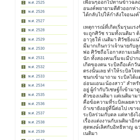
เพื่อนๆออกไปทานข้าวฉลอง
พ.ศ. 2525
อนงค์พยายามตีตัวออกห่างด
พ.ศ. 2526
ได้กลับไปให้กำลังใจอนงค์ใ
พ.ศ. 2527
เหตุการณ์ที่เกิดเริ่มรุนแ
พ.ศ. 2528
จะถูกศิวัช รวมทั้งเนติมา 
อาวุธให้ เนติมา ศิวัชยิ่ง
พ.ศ. 2529
มีมากเกินกว่าเจ้านายกับล
พ.ศ. 2530
พ่อ ศิวัชถือโอกาสถามเนติม
พ.ศ. 2531
นัก ทั้งสองคนเริ่มจะมีปากเ
เกิดของตน ระบิลถือเค้กวั
พ.ศ. 2532
ตรงนั้นเลย ทำให้ระบิลใจห
พ.ศ. 2533
ชนกเข้ามาถาม ระบิลได้แต่ย
อ่อนแอนะน้องสาว” สำหรับข
พ.ศ. 2534
อยู่ ผู้กำกับวิเชษฐ์ก็เข้
พ.ศ. 2535
ตัวของเนติมา แต่เนติมามาพ
คือข้อความที่ระบิลเผยคว
พ.ศ. 2536
ถ้าเขายังอยู่ที่นี่ต่อไป 
พ.ศ. 2537
ระบิลร่วมกับดล แต่หายังไ
เรื่องแต่งงานกับเนติมาอีกค
พ.ศ. 2538
สุดพงษ์เลิศกับอิทธิหาญ ฉว
พ.ศ. 2539
เนติมา