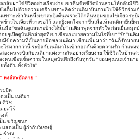
ลับมาใช้ชีวิตอย่างเรียบง่าย เขาคืนชีพชีวิตบ้านสวนให้กลับมีชีว
ยังเต็มไปด้วยความเศร้า เพราะคิดว่าเนติมาบินตามไปใช้ชีวิตร่วมกั
็นเพราะเช้าวันหนึ่งเขาสะดุ้งตื่นเพราะได้กลิ่นหอมของไข่เจียว ระบ
้าวไข่เจียวที่วางรอไว้ และยิ่งตกใจมากขึ้นเมื่อเห็นเนติมายืนยิ้ม
ในมือ“ขอฉันดูแลนายบ้างได้มั๊ย” เนติมาพูดจากหัวใจ ก่อนยื่นสมุดบ
่อยๆเปิดดูบันทึกล่าสุดที่เขาเขียนระบายความในใจที่เขา“รัก”เนติม
บมีข้อความที่เป็นลายมือของเนติมา เขียนเพิ่มมาว่า “ฉันก็รักนาย
อะไรมากกว่านี้ ระบิลกับเนติมาโผเข้ากอดกันด้วยความรัก กำแพงท
สองคนระบิลกับเนติมาแต่งงานกันอย่างเรียบง่าย ใช้ชีวิตในบ้าน
สองคนเขียนข้อความในสมุดบันทึกถึงกันทุกวัน “ขอบคุณนะเจ้านาย ท
ั้งตัว..ทั้งหัวใจ”
 ”
หงส์สะบัดลาย
”
ระบิล
ดงเป็น เนติมา
 ศิวัช
น ยศวีร์
นงค์
เป็น ขวัญชนก
 แสดงเป็น ผู้กำกับวิเชษฐ์
็น ธำรง