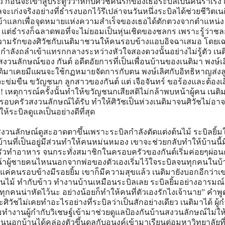
 ก่อนจะเข้าสู่ประตูวิวาห์กับศิวัชคนรักของเธอระบิลเป็นคนร่าเริง 
จะเก่งจริงอย่างที่ธำรงบอกไว้รึเปล่าจนวันหนึ่งระบิลได้ช่วยชีวิตเน
วเข้าแลกเพื่อจุดหมายแห่งความสำเร็จของเธอได้ตักตวงจากตำแหน่ง
่ แต่ธำรงก็ฉลาดพอที่จะไม่ยอมเป็นหุ่นเชิดของชลกร เพราะรู้ว่าช
่ความรักของศิวัชกับเนติมาชวนให้คนรอบข้างแอบอิจฉาเสมอ โดยเ
เองกำลังถลำเข้าแทรกกลางระหว่างหัวใจสองดวงนั้นอย่างไม่รู้ตัว เน
งวนลักษณ์ของ กันต์ อดีตอัยการที่เป็นเพื่อนบ้านของเนติมา พงษ์เล
เนติมาเคยมีแผนจะใช้กฏหมายจัดการกับตน พงษ์เลิศกับอิทธิหาญส่งล
ะข่มขืน ขวัญชนก ลูกสาวของกันต์ แต่ เจือจันทร์ ขอร้องและต้องเ
! เหตุการณ์ครั้งนั้นทำให้ขวัญชนกเสียสติไม่กล้าพบหน้าผู้คน เนติ
ครอบครัวสงวนลักษณ์ได้รับ ทำให้ศิวัชเป็นห่วงเนติมาจนศิวัชไม่อาจ
ให้ระบิลดูแลเป็นอย่างดีที่สุด
งวนลักษณ์ดูสะอาดตาขึ้นเพราะระบิลกำลังตัดแต่งต้นไม้ ระบิลยิ้มใ
นที่เป็นอยู่มีส่วนทำให้คนหม่นหมอง เขาจะช่วยกลับทำให้บ้านนี้มี
้าครัวทำอาหาร จนกระทั่งสมาชิกในครอบครัวของกันต์เริ่มค่อยๆผ่อ
้หน้าผู้ชายคนไหนนอกจากพ่อของตัวเองเริ่มไว้ใจระบิลจนทุกคนในบ
าแค่คนรอบข้างมีรอยยิ้ม เขาก็มีความสุขแล้ว เนติมายังบอกอีกว่าเ
นไม้ ทำกับข้าว ทำงานบ้านเหมือนระบิลเลย ระบิลยิ้มอย่างอารมณ์
ทุกคนน่าหัดไว้นะ อย่างน้อยก็ทำให้คนที่ตัวเองรักไงเจ้านาย” คำพ
ิวัชไม่เคยทำอะไรอย่างที่ระบิลว่าเป็นสักอย่างเดียว เนติมาได้ ผู้ก
มทำงานผู้กำกับวิเชษฐ์เข้ามาช่วยดูแลป้องกันบ้านสงวนลักษณ์ไม่ให
นอกบ้านได้คล่องตัวขึ้นดลกับอนงค์เข้ามาเรียนต่อมหาวิทยาลัยที