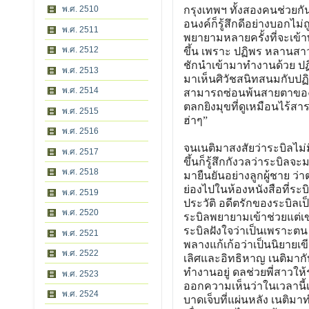
พ.ศ. 2510
กรุงเทพฯ ทั้งสองคนช่วยก
อนงค์ก็รู้สึกดีอย่างบอกไม
พ.ศ. 2511
พยายามหลายครั้งที่จะเข้าพ
พ.ศ. 2512
ขึ้น เพราะ ปฏิพร หลานสาวข
ชักนำเข้ามาทำงานด้วย ปฏิ
พ.ศ. 2513
มาเห็นศิวัชสนิทสนมกับปฏิพ
พ.ศ. 2514
สามารถซ่อนพ้นสายตาของระ
ตลกยิงมุขที่ดูเหมือนไร้สา
พ.ศ. 2515
ฮ่าๆ”
พ.ศ. 2516
จนเนติมาสงสัยว่าระบิลไม่
พ.ศ. 2517
ขึ้นก็รู้สึกกังวลว่าระบิลจ
พ.ศ. 2518
มายืนยันอย่างลูกผู้ชาย ว่
ย่องไปในห้องหนังสือที่ระบ
พ.ศ. 2519
ประวัติ อดีตรักของระบิล
พ.ศ. 2520
ระบิลพยายามเข้าช่วยแต่เข
ระบิลฝังใจว่าเป็นเพราะตน 
พ.ศ. 2521
พลางแก้เก้อว่าเป็นนิยายเ
พ.ศ. 2522
เลิศและอิทธิหาญ เนติมา
ทำงานอยู่ ดลช่วยพี่สาวให้
พ.ศ. 2523
ออกความเห็นว่าในเวลานี้เ
พ.ศ. 2524
บาดเจ็บที่แผ่นหลัง เนติม