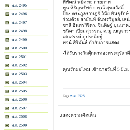
พิพัฒน์ พยัคฆะ ถ่ายภาพ
พ.ศ. 2495
ทูน หิรัญทรัพย์ จารุณี สุขสวัสดิ์
ปิยะ ตระกูลราษฎร์ วินัย พันธุรักษ
พ.ศ. 2496
ร่วมด้วย สายัณห์ จันทรวิบูลย์, เสน
พ.ศ. 2497
ชาลี อินทรวิจิตร, ชินดิษฐ์ บุนนา
ชนิดา เปี่ยมสุวรรณ, ด.ญ.เบญจวรร
พ.ศ. 2498
เสกสรรค์ ภู่ประดิษฐ์
พ.ศ. 2499
พจน์ ศิริพันธ์ กำกับการแสดง
พ.ศ. 2500
-ได้รับรางวัลตุ๊กตาทองพระส
ุรัสว
พ.ศ. 2501
พ.ศ. 2502
คุณรักผมไหม เข้าฉายวันที่ 5 มิ.ย.
พ.ศ. 2503
พ.ศ. 2504
พ.ศ. 2505
Tags
พ.ศ. 2525
พ.ศ. 2506
พ.ศ. 2507
แสดงความคิดเห็น
พ.ศ. 2508
พ.ศ. 2509