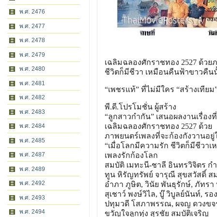
พ.ศ. 2476
พ.ศ. 2477
พ.ศ. 2478
พ.ศ. 2479
เฉลิมฉลองศักราชทอง 2527 ด้วยภา
พ.ศ. 2480
ชีวิตก็มีชีวา เหมือนคืนฟ้าขาวคืนน
พ.ศ. 2481
“เพชรแท้” ที่ไม่มีใคร “สร้างเทียม
พ.ศ. 2482
พี.ดี.โปรโมชั่น ผู้สร้าง
พ.ศ. 2483
“ลูกสาวกำกัน” เสนอผลงานเรื่องที่
เฉลิมฉลองศักราชทอง 2527 ด้วย
พ.ศ. 2484
ภาพยนตร์เพลงที่จะก้องกังวา
นอยู
พ.ศ. 2485
“เมื่อโลกมีความรัก ชีวิตก็มีชีวา
พ.ศ. 2487
เพลงรักก้องโลก
สมบัติ เมทะนี-ชาลี อินทรวิจิตร 
พ.ศ. 2489
ทูน หิรัญทรัพย์ จารุณี สุขสวัสดิ์ ส
พ.ศ. 2492
อำภา ภูษิต, วินัย พันธุรักษ์, ภัทรา
สุเชาว์ พงษ์วิไล, บู๊ วิบูลย์นันท์, รอ
พ.ศ. 2493
ปทุมวดี โสภาพรรณ, ผจญ ดวงขจร,
พ.ศ. 2494
ขวัญใจลูกทุ่ง สุรชัย สมบัติเจริญ