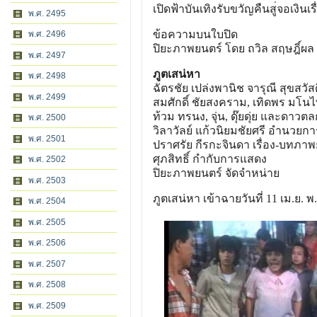
เปิดฟ้าบันเทิงรับขวัญคืนสู
่จอเงินเ
พ.ศ. 2495
ข้อความบนใบปิด
พ.ศ. 2496
ปิยะภาพยนตร์ โดย ถวิล สฤษฎิ์ผล
พ.ศ. 2497
ภูตเสน่หา
พ.ศ. 2498
ฉัตรชัย เปล่งพานิช จารุณี สุขสวัสดิ
พ.ศ. 2499
สมศักดิ์ ชัยสงคราม, เทิดพร มโนไพ
ท้วม ทรนง, จุ่น, ดุ๊ยดุ่ย และดาว
พ.ศ. 2500
วิลาวัลย์ แก้วนิยมชัยศรี อำนวยกา
พ.ศ. 2501
ปราศรัย กีรกะจินดา เรื่อง-บทภาพ
ศุภสิทธิ์ กำกับการแสดง
พ.ศ. 2502
ปิยะภาพยนตร์ จัดจำหน่าย
พ.ศ. 2503
ภูตเสน่หา เข้าฉายวันที่ 11 เม.ย. พ
พ.ศ. 2504
พ.ศ. 2505
พ.ศ. 2506
พ.ศ. 2507
พ.ศ. 2508
พ.ศ. 2509