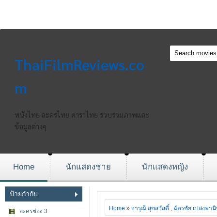
ThaiFilmReviews.co
m
หนังไทย ละครไทย ดาราไทย รวบรวมภาพและ
ข้อมูลต่างๆ
Home
นักแสดงชาย
นักแสดงหญิง
ป้ายกำกับ
Home
»
จารุณี สุขสวัสดิ์
,
ฉัตรชัย เปล่งพาน
ละครช่อง 3