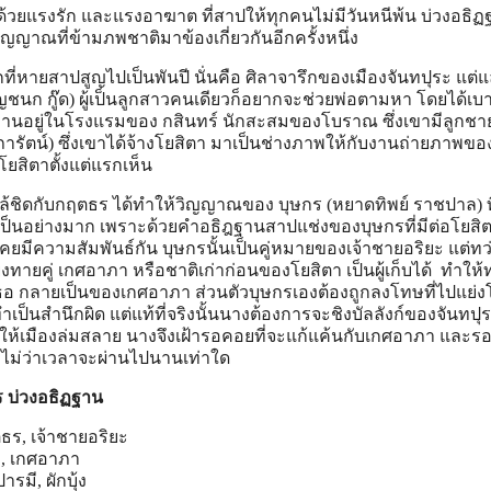
้วยแรงรัก และแรงอาฆาต ที่สาปให้ทุกคนไม่มีวันหนีพ้น บ่วงอธิฏ
ิญญาณที่ข้ามภพชาติมาข้องเกี่ยวกันอีกครั้งหนึ่ง
ึกที่หายสาปสูญไปเป็นพันปี นั่นคือ ศิลาจารึกของเมืองจันทปุระ แต่แ
ธัญชนก กู๊ด) ผู้เป็นลูกสาวคนเดียวก็อยากจะช่วยพ่อตามหา โดยได้เ
ทำงานอยู่ในโรงแรมของ กสินทร์ นักสะสมของโบราณ ซึ่งเขามีลูกช
ารัตน์) ซึ่งเขาได้จ้างโยสิตา มาเป็นช่างภาพให้กับงานถ่ายภาพขอ
โยสิตาตั้งแต่แรกเห็น
ล้ชิดกับกฤตธร ได้ทำให้วิญญาณของ บุษกร (หยาดทิพย์ ราชปาล) ที่ส
ป็นอย่างมาก เพราะด้วยคำอธิฎฐานสาปแช่งของบุษกรที่มีต่อโยสิตา
คยมีความสัมพันธ์กัน บุษกรนั้นเป็นคู่หมายของเจ้าชายอริยะ แต่ทว่า
งทายคู่ เกศอาภา หรือชาติเก่าก่อนของโยสิตา เป็นผู้เก็บได้ ทำให้ทุ
เธอ กลายเป็นของเกศอาภา ส่วนตัวบุษกรเองต้องถูกลงโทษที่ไปแย่ง
ป็นสำนึกผิด แต่แท้ที่จริงนั้นนางต้องการจะชิงบัลลังก์ของจันทปุร
ทำให้เมืองล่มสลาย นางจึงเฝ้ารอคอยที่จะแก้แค้นกับเกศอาภา และ
 ไม่ว่าเวลาจะผ่านไปนานเท่าใด
ร
บ่วงอธิฏฐาน
ธร, เจ้าชายอริยะ
า, เกศอาภา
รมี, ผักบุ้ง