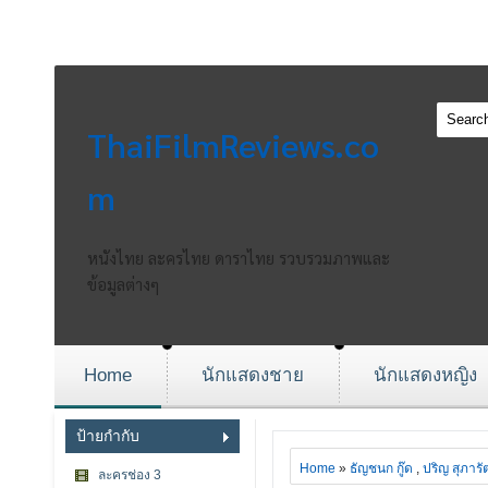
ThaiFilmReviews.co
m
หนังไทย ละครไทย ดาราไทย รวบรวมภาพและ
ข้อมูลต่างๆ
Home
นักแสดงชาย
นักแสดงหญิง
ป้ายกำกับ
Home
»
ธัญชนก กู๊ด
,
ปริญ สุภารั
ละครช่อง 3