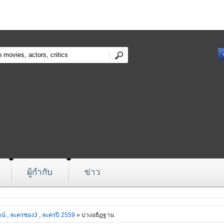
ผู้กำกับ
ข่าว
ตน์
,
ละครช่อง3
,
ละครปี 2559
» บ่วงอธิฏฐาน