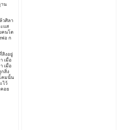
ฐาน
ล้วศิลา
บาะแส
ายคนโต
งพ่อ ก
ิงอยู่
 เมื่อ
 เมื่อ
กสิ่ง
โคมนั้น
ะไว้
รอคอย