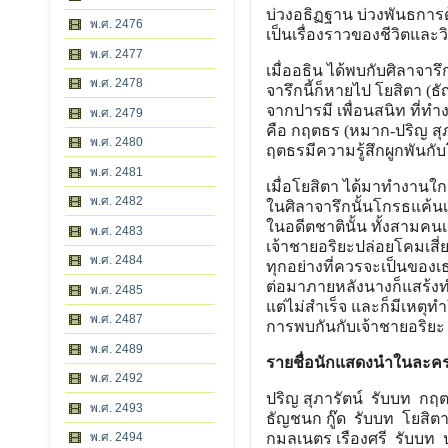
บ่วงอธิฏฐาน บ่วงพันธการด
พ.ศ. 2476
เป็นเรื่องราวของชีวิตและว
พ.ศ. 2477
เมื่ออธิน ได้พบกับศิลาจาร
พ.ศ. 2478
จารึกนี้ก็หายไป โยสิตา (
จากปารมี เพื่อนสนิท ที่
พ.ศ. 2479
คือ กฤตธร (หมาก-ปริญ สุภ
พ.ศ. 2480
ฤตธรมีความรู้สึกผูกพันกับ
พ.ศ. 2481
เมื่อโยสิตา ได้มาทำงานใก
พ.ศ. 2482
ในศิลาจารึกนั้นโกรธแค้นเ
ในอดีตชาตินั้น ทั้งสามคนเ
พ.ศ. 2483
เจ้าชายอริยะปล่อยโคมเสี่ย
พ.ศ. 2484
ทุกอย่างที่ควรจะเป็นของ
ต่อมาภายหลังนางก็แสร้งทำเ
พ.ศ. 2485
แต่ไม่สำเร็จ และก็มีเหตุ
พ.ศ. 2487
การพบกันกับเจ้าชายอริยะ
พ.ศ. 2489
รายชื่อนักแสดงนำในละค
พ.ศ. 2492
ปริญ สุภารัตน์ รับบท กฤต
พ.ศ. 2493
ธัญชนก กู๊ด รับบท โยสิต
พ.ศ. 2494
กมลเนตร เรืองศรี รับบท ปา