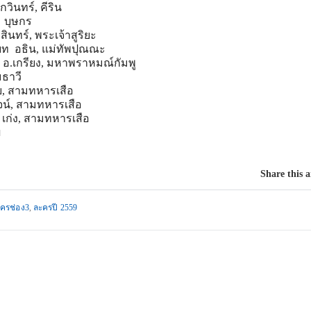
วินทร์, คีริน
 บุษกร
ินทร์, พระเจ้าสูริยะ
บบท อธิน, แม่ทัพปุณณะ
อ.เกรียง, มหาพราหมณ์กัมพู
ธาวี
ย, สามทหารเสือ
ุจน์, สามทหารเสือ
 เก่ง, สามทหารเสือ
ี
Share this a
ครช่อง3
,
ละครปี 2559