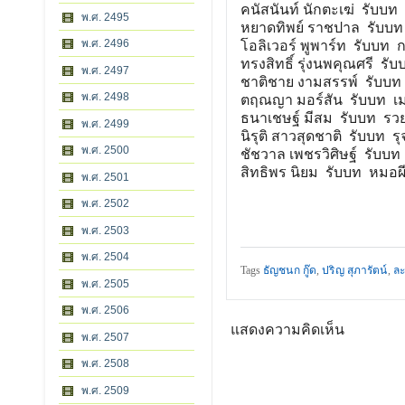
คนัสนันท์ นักตะเฆ่ รับบท ก
พ.ศ. 2495
หยาดทิพย์ ราชปาล รับบท
พ.ศ. 2496
โอลิเวอร์ พูพาร์ท รับบท กส
ทรงสิทธิ์ รุ่งนพคุณศรี รั
พ.ศ. 2497
ชาติชาย งามสรรพ์ รับบท 
พ.ศ. 2498
ตฤณญา มอร์สัน รับบท เม
ธนาเชษฐ์ มีสม รับบท รว
พ.ศ. 2499
นิรุติ สาวสุดชาติ รับบท ร
พ.ศ. 2500
ชัชวาล เพชรวิศิษฐ์ รับบท
สิทธิพร นิยม รับบท หมอผ
พ.ศ. 2501
พ.ศ. 2502
พ.ศ. 2503
พ.ศ. 2504
Tags
ธัญชนก กู๊ด
,
ปริญ สุภารัตน์
,
ละ
พ.ศ. 2505
พ.ศ. 2506
แสดงความคิดเห็น
พ.ศ. 2507
พ.ศ. 2508
พ.ศ. 2509