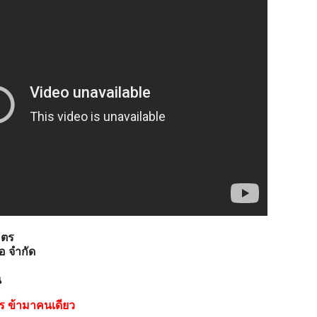
คตร
โอ จำกัด
น
ร ข้ามาคนเดียว