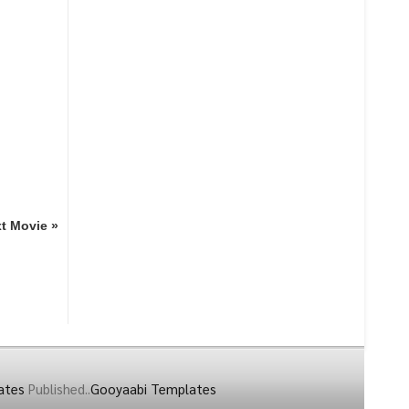
t Movie »
ates
Published..
Gooyaabi Templates