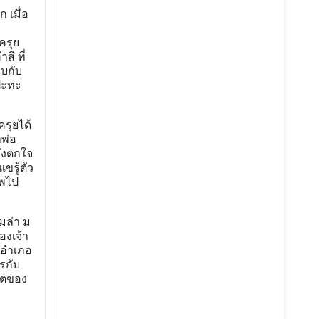
 เมื่อ
ครุย
ี ที่
พบกับ
้ปะทะ
รุยได้
าพ่อ
ังตกใจ
ขรู้ตัว
ัพไป
มล่า ม
องเจ้า
ายอำเภอ
รกับ
วิตของ