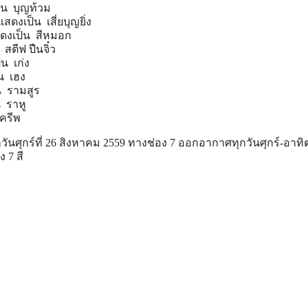
็น บุญท้วม
แสดงเป็น เสี่ยบุญยิ่ง
แสดงเป็น สีหมอก
ตีฟ ปืนจิ๋ว
็น เก่ง
น เฮง
น รามสูร
 ราหู
ุครีพ
ันศุกร์ที่ 26 สิงหาคม 2559 ทางช่อง 7 ออกอากาศทุกวันศุกร์-อาทิต
 7 สี