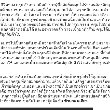
ชีวิตของ ครุย อังคาร อดีตตำรวจผู้ซื่อสัตย์แต่ถูกใส่ร้ายจนต้องติดคุก
ต์ ยมราช หวาดกลัว เลยสั่งให้สมุนออกไล่ล่า ครุยหนีการตามล่า
ของ สาริกา ทำให้เธอโกรธมาก ที่ครุยทำให้การแสดงต้องยุติลง 
ะได้พบกับ สีหมอก ลูกชายของตัวเองที่ตอนนี้บวชเป็นสามเณร กับ คำส
ียสติไป เพราะถูกพวกของยันต์ ยมราช จับไปทารุณกรรม ครุยไปดัก
โม แต่คำสีจำครุยไม่ได้ และยังหวาดกลัว ว่าจะเข้ามาทำร้าย ครุยได
ีถูกจับตัวไป
ปลอมตัวไปเป็นสายลับ จนมีความสนิทกับเจ้าพ่อโคราช ยันต์ ยมราช ค
กน้องของเจ้าพ่อ แต่พลาดท่าโดนจับที่นั่น ในงานเลี้ยงวันเกิดของเจ้
ได้ เจ้าพ่อสั่งไล่ล่า ครุยหนีไปหลบที่ห้องนอนของแขมแข ที่กำล
อยู่ พอแขมแขเผลอครุยก็เข้าไปกอดจูบจนแขมแขจนทำปืนหลุดมือ แขมแ
หลอกใช้ เลยถอนหมั้น แขมแขจะหนีแต่ถูกจับตัวไว้ แล้วก็ย้ายฐานท
้นเอกสารลับ พร้อมกับพาแขมแขหนี พอเจ้าพ่อรู้ก็สั่งให้ลูกน้องตา
บกับพวกครุย ที่ค่ายมวยคำม่วน แล้วขาลก็เอาหลักฐานเอกสารลับข
ว่าเจ้าพ่อติดคุกแน่นอน และมไหศวรรย์ ก็เป็นแสดงตัวว่าเขาเป็น น
คือ สารวัตรทุกคนตกใจที่รู้ความจริง แล้วทุกคนก็ร่วมมือกันจัดกา
 เหตุการณ์จะบู๊ดุเดือด เลือดพล่านขนาดไหน แล้วบทสรุปสุดท้ายชี
งไรต้องติดตามชมกันในละครบู๊แอ็คชั่น
ข้ามาคนเดียว