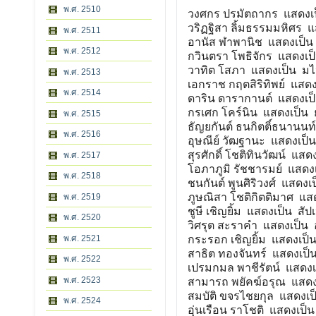
พ.ศ. 2510
วงศกร ปรมัตถากร แสดงเป
วริฏฐิสา ลิ้มธรรมมหิศร
พ.ศ. 2511
อานัส ฬาพานิช แสดงเป็น 
พ.ศ. 2512
กวินตรา โพธิจักร แสดงเป
วาทิต โสภา แสดงเป็น มไ
พ.ศ. 2513
เอกราช กฤตสิริทิพย์ แสดงเ
พ.ศ. 2514
ดาริน ดารากานต์ แสดงเป
กรเศก โคร์นิน แสดงเป็น 
พ.ศ. 2515
ธัญยกันต์ ธนกิตติ์ธนานน
พ.ศ. 2516
อุษณีย์ วัฒฐานะ แสดงเป็น
สุรศักดิ์ โชติทินวัฒน์ แสด
พ.ศ. 2517
โอภาภูมิ รัชชารมย์ แสดง
พ.ศ. 2518
ชนกันต์ พูนศิริวงศ์ แสดงเ
ภูษณิสา โชติกิตติมาศ แส
พ.ศ. 2519
ชูษี เชิญยิ้ม แสดงเป็น สัป
พ.ศ. 2520
วิศรุต สะราคำ แสดงเป็น 
พ.ศ. 2521
กระรอก เชิญยิ้ม แสดงเป็
สาธิต ทองจันทร์ แสดงเป็
พ.ศ. 2522
เปรมกมล พาชีรัตน์ แสดง
พ.ศ. 2523
สามารถ พยัคฆ์อรุณ แสดง
สมบัติ ขจรไชยกุล แสดงเป็น
พ.ศ. 2524
อุ่นเรือน ราโชติ แสดงเป็น