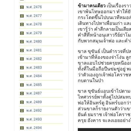
ข้ามาคนเดียว
เป็นเรื่องราว
พ.ศ. 2476
เขาพ้นโทษออกมา ทำให้ยัน
พ.ศ. 2477
กระโดดขึ้นไปบนเวทีหมอลำ
เดินทางไปหาเพื่อนเก่า แล
พ.ศ. 2478
เขารู้ว่า คำสีกลายเป็นเส
พ.ศ. 2479
คำสีที่หน้าอนุเสาวรีย์ย่า
กับพวกสมุนเจ้าพ่อ และคำส
พ.ศ. 2480
พ.ศ. 2481
ขาล ขุขันธ์ เป็นตำรวจที่
เข้ามาที่ห้องของจ่าโง่น ลู
พ.ศ. 2482
ขาลแอบไปช่วยครุยหนีออกมา
พ.ศ. 2483
ทั้งที่ในมือถือปืนข่มขู่
ว่าตัวเองถูกเจ้าพ่อโคราช
พ.ศ. 2484
กบดานในป่า
พ.ศ. 2485
ขาล ขุขันธ์แอบเข้าไปตามค
พ.ศ. 2487
ไหศวรรย์พาทั้งคู่ไปปสมท
พ.ศ. 2489
พ่อให้อินทร์ดู อินทร์บอก
ส่วนขาลก็รายงานตัวว่าเขา
พ.ศ. 2492
ยันต์ ยมราช เจ้าพ่อโคราช
พ.ศ. 2493
ครุย อังคาร จะลงเอยอย่า
พ.ศ. 2494