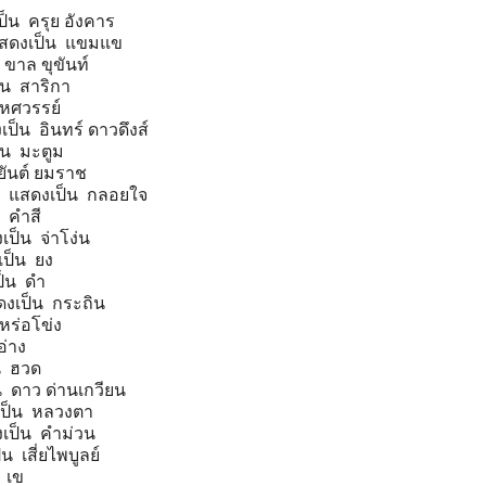
็น ครุย อังคาร
 แสดงเป็น แขมแข
ขาล ขุขันท์
็น สาริกา
หศวรรย์
ป็น อินทร์ ดาวดึงส์
็น มะตูม
ยันต์ ยมราช
ท์ แสดงเป็น กลอยใจ
 คำสี
งเป็น จ่าโง่น
เป็น ยง
ป็น ดำ
ดงเป็น กระถิน
เหร่อโข่ง
อ่าง
น ฮวด
น ดาว ด่านเกวียน
เป็น หลวงตา
เป็น คำม่วน
 เสี่ยไพบูลย์
 เข