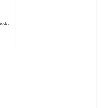
rticle
: