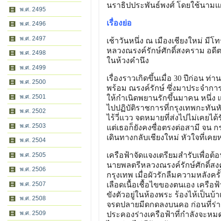
นราธิปประพันธ์พงศ์ โดยใช้นามแฝ
พ.ศ. 2495
เรื่องย่อ
พ.ศ. 2496
พ.ศ. 2497
เช้าวันหนึ่ง ณ เมืองเชียงใหม่ มี
หลวงณรงค์รักษ์ศักดิ์สงคราม อดี
พ.ศ. 2498
ในห้วงคํานึง
พ.ศ. 2499
เรื่องราวเกิดขึ้นเมื่อ 30 ปีก่อน 
พ.ศ. 2500
พร้อม ณรงค์รักษ์ ซึ่งมาประจําการ
พ.ศ. 2501
ให้กําเนิดพยานรักขึ้นมาคน หนึ่ง แ
ไปปฏิบัติราชการที่กรุงเทพกะทันหั
พ.ศ. 2502
ไร้วี่แวว จดหมายที่ส่งไปไม่เคยได
พ.ศ. 2503
แต่เธอก็ยังคงซื่อตรงต่อสามี จน กร
เดินทางกลับเชียงใหม่ หัวใจที่เคยห่
พ.ศ. 2504
เครือฟ้าจัดแจงเตรียมสํารับเพื่อต้อน
พ.ศ. 2505
นายพลตรีหลวงณรงค์รักษ์ศักดิ์สง
พ.ศ. 2506
กรุงเทพ เมื่อผัวรักลืมความหลังครั้
พ.ศ. 2507
เลือดเนื้อเชื้อไขของตนเอง เครือ
ขังตัวอยู่ในห้องพระ ร้องไห้เป็นบ
พ.ศ. 2508
จรดปลายมีดกดลงบนคอ ก่อนที่ร่าง
พ.ศ. 2509
ประคองร่างเครือฟ้าที่กําลังจะหม