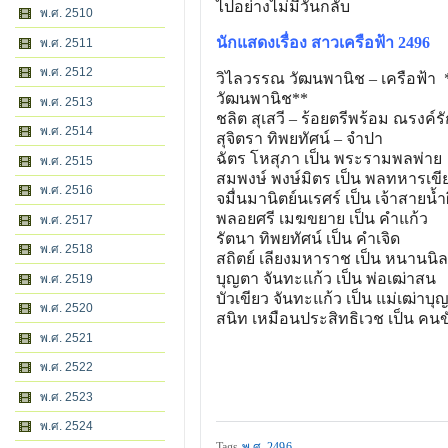
ไปอย่างไม่มีวันกลับ
พ.ศ. 2510
นักแสดงเรื่อง สาวเครือฟ้า 2496
พ.ศ. 2511
พ.ศ. 2512
วิไลวรรณ วัฒนพานิช – เครือฟ้า *
วัฒนพานิช**
พ.ศ. 2513
ชลิต สุเสวี – ร้อยตรีพร้อม ณรงค์ร
พ.ศ. 2514
สุจิตรา ทิพยทัศน์ – จำปา
ฉัตร โหสุภา เป็น พระรามพลพ่าย
พ.ศ. 2515
สมพงษ์ พงษ์มิตร เป็น พลทหารเขี
พ.ศ. 2516
จมื่นมานิตย์นเรศร์ เป็น เจ้าสายน้ำผ
พลอยศรี เมฆขยาย เป็น คําแก้ว
พ.ศ. 2517
รัตนา ทิพยทัศน์ เป็น คําเจิด
พ.ศ. 2518
สถิตย์ เลียงมหาราช เป็น หนานนิล
บุญตา จันทะแก้ว เป็น พ่อเฒ่าสน
พ.ศ. 2519
บัวเขียว จันทะแก้ว เป็น แม่เฒ่าบุญ
พ.ศ. 2520
สนิท เหมือนประสิทธิเวช เป็น คนข
พ.ศ. 2521
พ.ศ. 2522
พ.ศ. 2523
พ.ศ. 2524
Tags
พ.ศ. 2496