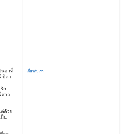
็นอาที่
เกี่ยวกับเรา
ี บิดา
รัก
ี่สาว
ต่ด้วย
ป็น