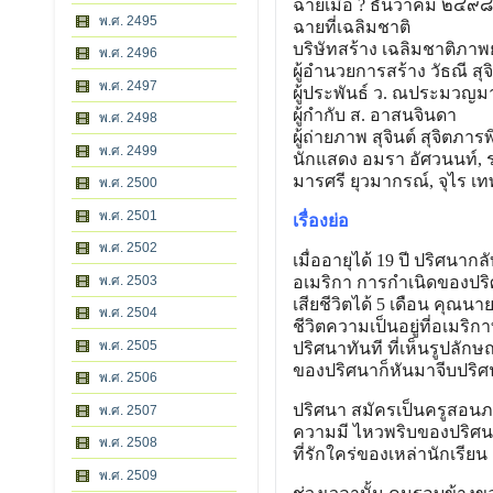
ฉายเมื่อ ? ธันวาคม ๒๔๙๘
พ.ศ. 2495
ฉายที่เฉลิมชาติ
บริษัทสร้าง เฉลิมชาติภาพ
พ.ศ. 2496
ผู้อํานวยการสร้าง วัธณี ส
พ.ศ. 2497
ผู้ประพันธ์ ว. ณประมวญมา
ผู้กํากับ ส. อาสนจินดา
พ.ศ. 2498
ผู้ถ่ายภาพ สุจินต์ สุจิตภาร
พ.ศ. 2499
นักแสดง อมรา อัศวนนท์, ร
มารศรี ยุวมากรณ์, จุไร 
พ.ศ. 2500
พ.ศ. 2501
เรื่องย่อ
พ.ศ. 2502
เมื่ออายุได้ 19 ปี ปริศนากลั
พ.ศ. 2503
อเมริกา การกําเนิดของปริศ
เสียชีวิตได้ 5 เดือน คุณนา
พ.ศ. 2504
ชีวิตความเป็นอยู่ที่อเมร
พ.ศ. 2505
ปริศนาทันที ที่เห็นรูปลักษ
ของปริศนาก็หันมาจีบปริ
พ.ศ. 2506
ปริศนา สมัครเป็นครูสอนภาษ
พ.ศ. 2507
ความมี ไหวพริบของปริศนา
พ.ศ. 2508
ที่รักใคร่ของเหล่านักเรียน
พ.ศ. 2509