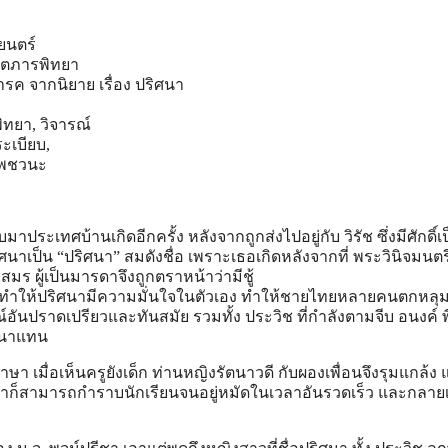
ยนตร์
ุจิตภารพิทยา
รค จากนิยาย เรื่อง ปริศนา
พิทยา, วิจารณ์
ะเบียบ,
เทพชวนะ
บมาประเทศบ้านเกิดอีกครั้ง หลังจากถูกส่งไปอยู่กับ วิรัช ซึ่งมีศักดิ์เป
นาเป็น “ปริศนา” สมดังชื่อ เพราะเธอเกิดหลังจากที่ พระวินิจมนตร
ยสมร ผู้เป็นมารดาจึงถูกตราหน้าว่ามีชู้
ิกาทําให้ปริศนามีความมั่นใจในตัวเอง ทําให้ชายไทยหลายคนตกหลุม
ณ์อันปราดเปรียวและทันสมัย รวมทั้ง ประวิช ที่กําลังตามจีบ อนงค์ พ
ศนาแทน
า เมื่อเห็นครูยังเด็ก ท่านหญิงรัตนาวดี กับผองเพื่อนจึงรุมแกล้ง แ
ก็สามารถกําราบนักเรียนจนอยู่หมัดในเวลาอันรวดเร็ว และกลายเ