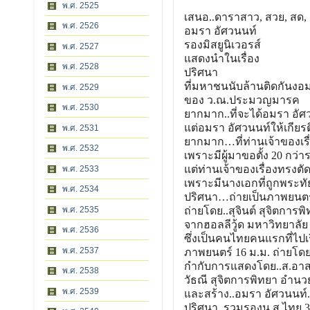
พ.ศ. 2525
เสนอ..ดาราสาว, สวย, สด, อ
พ.ศ. 2526
อมรา อัศวนนท์
รองมิสยูนิเวอรส์
พ.ศ. 2527
แสดงนำในเรื่อง
พ.ศ. 2528
ปริศนา
ที่มหาชนนับล้านติดกันงอ
พ.ศ. 2529
ของ ว.ณ.ประมวญมารค
พ.ศ. 2530
ยากมาก..ที่จะได้อมรา อ
แต่อมรา อัศวนนท์ให้เกียร
พ.ศ. 2531
ยากมาก…ที่ท่านเจ้าของเรื
พ.ศ. 2532
เพราะมีผู้มาขอตั้ง 20 กว่า
แต่ท่านเจ้าของเรื่องทรงตั
พ.ศ. 2533
เพราะมีนางเอกที่ถูกพระทั
พ.ศ. 2534
ปริศนา…ถ่ายเป็นภาพยนตร
พ.ศ. 2535
ถ่ายโดย..สุจินต์ สุจิตการพิ
จากฮอลลีวู้ด มหาวิทยาลัย 
พ.ศ. 2536
ซึ่งเป็นคนไทยคนแรกที่ไปเร
พ.ศ. 2537
ภาพยนตร์ 16 ม.ม. ถ่ายโดย 
กำกับการแสดงโดย..ส.อาส
พ.ศ. 2538
วัธณี สุจิตการพิทยา อำน
พ.ศ. 2539
และสร้าง..อมรา อัศวนนท์
ปริศนา..รวมรองน.ส.ไทย 