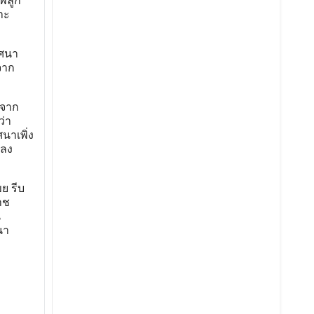
ี่ลูก
าะ
ิศนา
จาก
าจาก
ว่า
นาเพิ่ง
กลง
ย รีบ
าช
น
นา