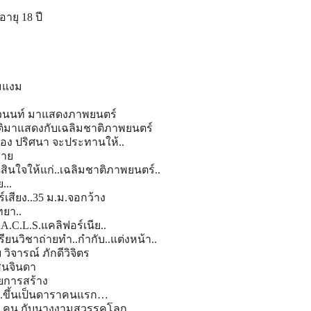
ายุ 18 ปี
มแง
ม
ัศวนนท์ มาแสดงภาพยนตร์
ติมาแสดงกั
บเฉลิมชาติภาพยนตร์
่อง ปริศนา จะประทานให้..
ราย
ด
สินใจให้แก่..เฉลิมชาติภาพย
นตร์..
ย.
..
์เ
สียง..35 ม.ม.จอกว้าง
ทยา..
A.C.L.S.แคลิฟอร์เนีย..
ี
ยนวิชาถ่ายทำ..กำกับ..แต่งห
น้า..
วิจารณ์ ภักดีวิจิตร
นจิน
ดา
วยการสร้าง
..ขึ้นเป็นดาราคนแร
ก…
3 คน กับนางงามสวรรคโลก