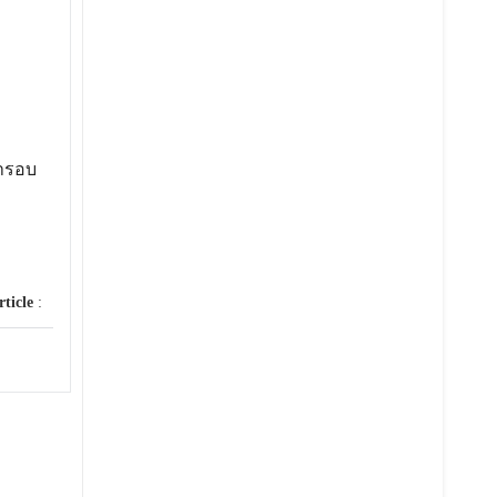
ารอบ
rticle
: