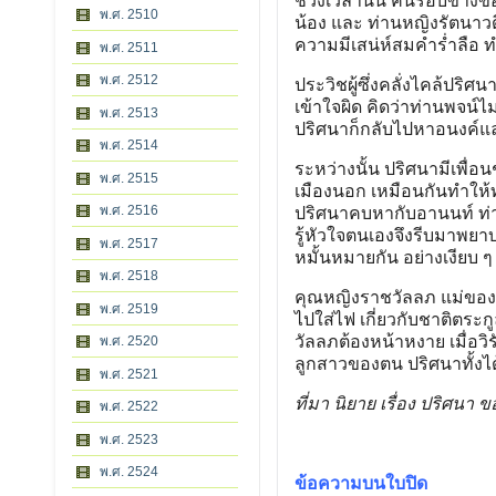
ช่วงเวลานั้น คนรอบข้างของ 
พ.ศ. 2510
น้อง และ ท่านหญิงรัตนาวด
ความมีเสน่ห์สมคําร่ำลือ 
พ.ศ. 2511
พ.ศ. 2512
ประวิชผู้ซึ่งคลั่งไคล้ปริศ
เข้าใจผิด คิดว่าท่านพจน์
พ.ศ. 2513
ปริศนาก็กลับไปหาอนงค์แ
พ.ศ. 2514
ระหว่างนั้น ปริศนามีเพื่อน
พ.ศ. 2515
เมืองนอก เหมือนกันทําให้
พ.ศ. 2516
ปริศนาคบหากับอานนท์ ท่านพ
รู้หัวใจตนเองจึงรีบมาพยาบ
พ.ศ. 2517
หมั้นหมายกัน อย่างเงียบ ๆ
พ.ศ. 2518
คุณหญิงราชวัลลภ แม่ของ ร
พ.ศ. 2519
ไปใส่ไฟ เกี่ยวกับชาติตระ
วัลลภต้องหน้าหงาย เมื่อว
พ.ศ. 2520
ลูกสาวของตน ปริศนาทั้งได
พ.ศ. 2521
ที่มา นิยาย เรื่อง ปริศ
พ.ศ. 2522
พ.ศ. 2523
พ.ศ. 2524
ข้อความบนใบปิด