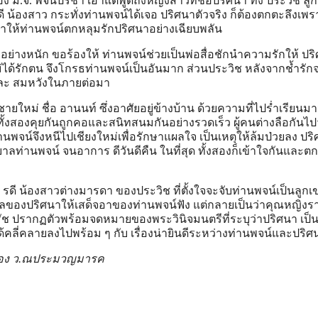
ม.จ. พจน์ปรีชา เอาแต่พูดถึงหญิงสาวที่ชื่อปริศนา ทั้ง ประวิช ลูกพ
ี น้องสาว กระทั่งท่านพจน์ได้เจอ ปริศนาตัวจริง ก็ต้องตกตะลึงเพร
ทําให้ท่านพจน์ตกหลุมรักปริศนาอย่างเฉียบพลัน
นาอย่างหนัก ขอร้องให้ ท่านพจน์ช่วยเป็นพ่อสื่อชักนําความรักให้ ปร
ไม่ได้รักตน จึงโกรธท่านพจน์เป็นอันมาก ส่วนประวิช หลังจากช้ำรัก
ละ สมหวังในภายต่อมา
ชายใหม่ ชื่อ อานนท์ ซึ่งอาศัยอยู่ข้างบ้าน ด้วยความที่ไปร่ำเรียนม
ทั้งสองคุยกันถูกคอและสนิทสนมกันอย่างรวดเร็ว ผู้คนต่างลือกันไป
จน์จึงหนีไปเชียงใหม่เพื่อรักษาแผลใจ เป็นเหตุให้ล้มป่วยลง ปริศ
าลท่านพจน์ จนอาการ ดีวันดีคืน ในที่สุด ทั้งสองก็เข้าใจกันและต
ดี น้องสาวต่างมารดา ของประวิช ที่ตั้งใจจะจับท่านพจน์เป็นลูกเข
กูลของปริศนาให้เสด็จอาของท่านพจน์ฟัง แต่กลายเป็นว่าคุณหญิงร
ิรัช ปรากฏตัวพร้อมจดหมายของพระวินิจมนตรีที่ระบุว่าปริศนา เป็
้คลี่คลายลงไปพร้อม ๆ กับ เรื่องน่ายินดีระหว่างท่านพจน์และปริศ
นา ของ ว.ณประมวญมารค