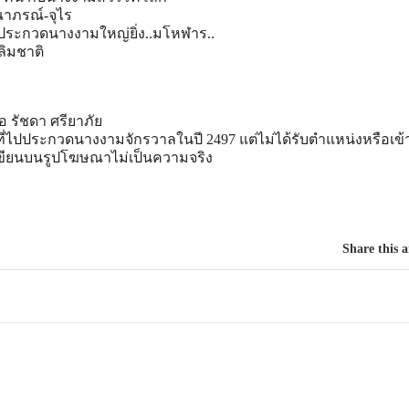
ณาภรณ์-จุไร
ารประกวดนางงามให
ญ่ยิ่ง..มโหฬาร..
ลิมชาติ
ือ
รัชดา ศรียาภัย
ี่ไปป
ระกวดนางงามจักรวาลในปี 2497 แต่ไม่ได้รับตำแหน่งหรือเข้
่เขียนบนรูปโฆษณาไม่เป็นค
วามจริง
Share this a