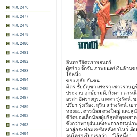
พ.ศ. 2476
พ.ศ. 2477
พ.ศ. 2478
พ.ศ. 2479
พ.ศ. 2480
พ.ศ. 2481
พ.ศ. 2482
อินทรวิจิตรภาพยนตร์
ผู้สร้าง จั๊กจั่น ภาพยนตร์เงินล้า
พ.ศ. 2483
ไอ้หนึ่ง
พ.ศ. 2484
ของ ภูธัย กันชน
มิตร ชัยบัญชา เพชรา เชาวราษฎร
พ.ศ. 2485
ประจวบ ฤกษ์ยามดี, กิ่งดาว ดารณี
พ.ศ. 2487
อรสา อิศรางกูร, เมตตา รุ่งรัตน์,
ปรียา รุ่งเรือง, สุวิน สว่างรัตน์, เ
พ.ศ. 2489
ทองฮะ, ดาวน้อย ดวงใหญ่ และสุน
พ.ศ. 2492
ชีวิตของเด็กน้อยผู้บริสุทธ
ิ์ดุจหย
ซึ่งกว่าพายุฝนแห่งชะตากรรม
นำพ
พ.ศ. 2493
มาสู่กระท่อมเซซังหลังคาโหว
่ เต
พ.ศ. 2494
จนใครๆเรียกเธอว่า…”ไอ้หน
ึ่ง”