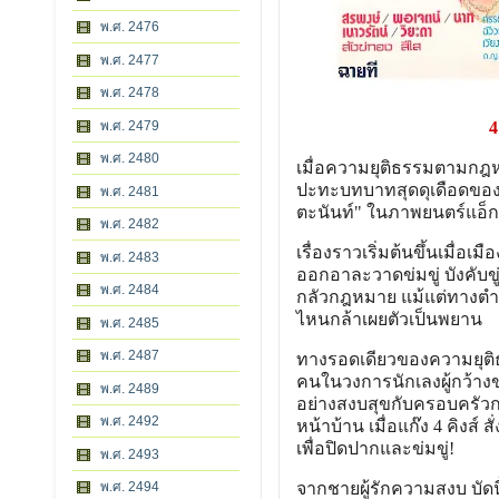
พ.ศ. 2476
พ.ศ. 2477
พ.ศ. 2478
พ.ศ. 2479
4
พ.ศ. 2480
เมื่อความยุติธรรมตามกฎหม
ปะทะบทบาทสุดดุเดือดของ
พ.ศ. 2481
ตะนันท์" ในภาพยนตร์แอ็ก
พ.ศ. 2482
เรื่องราวเริ่มต้นขึ้นเมื่
พ.ศ. 2483
ออกอาละวาดข่มขู่ บังคับขู่
พ.ศ. 2484
กลัวกฎหมาย แม้แต่ทางตำรว
ไหนกล้าเผยตัวเป็นพยาน
พ.ศ. 2485
พ.ศ. 2487
ทางรอดเดียวของความยุติธ
คนในวงการนักเลงผู้กว้างข
พ.ศ. 2489
อย่างสงบสุขกับครอบครัวก
พ.ศ. 2492
หน้าบ้าน เมื่อแก๊ง 4 คิงส
เพื่อปิดปากและข่มขู่!
พ.ศ. 2493
พ.ศ. 2494
จากชายผู้รักความสงบ บัดน