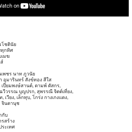
รโชตินัย
ยทุกทิศ
บเมฆ
ส์
นเพชร นาท ภูวนัย
า อุมารินทร์ สังข์ทอง สีใส
ปี่ยมพงษ์สานต์, ดามพ์ ดัสกร,
ีวรรณ บุญปรก, สุพรรณี จิตต์เที่ยง,
 เวียง, เล็กทุบ, โกร่ง กางเกงแดง,
 จินดานุช
กำกับ
ารสร้าง
่วประเทศ