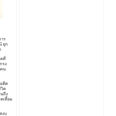
การ
 ยุก
ต
ดที่
เกรง
์คน
อดีต
วิต
นถึง
ดเหี้ยม
มสงบ