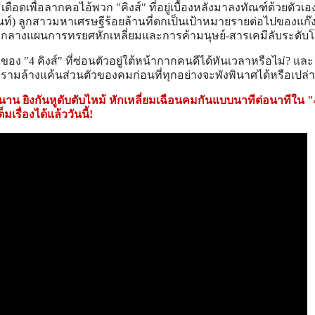
มิเดือดเพื่อลากคอไอ้พวก "คิงส์" ที่อยู่เบื้องหลังมาลงทัณฑ์ด้วยตัวเอ
นันท์) ลูกสาวมหาเศรษฐีร้อยล้านที่ตกเป็นเป้าหมายรายต่อไปของแก๊ง
กลางแผนการทรยศหักเหลี่ยมและการค้ามนุษย์-สารเคมีลับระดับ
ง "4 คิงส์" ที่ซ่อนตัวอยู่ใต้หน้ากากคนดีได้ทันเวลาหรือไม่? และ
ครามล้างแค้นส่วนตัวของคมก่อนที่ทุกอย่างจะพังพินาศได้หรือเปล่า
น ยิงกันหูดับตับไหม้ หักเหลี่ยมเฉือนคมกันแบบนาทีต่อนาทีใน "4
มเรื่องได้แล้ววันนี้!