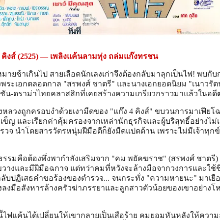
 คิงส์ (2525) — เพลิงแค้นลามทุ่ง ถล่มแก๊งทรชน
ายช้าเกินไป สายเลือดนักเลงเก่าจึงต้องกลับมาลุกเป็นไฟ! พบกับ
พระเอกตลอดกาล "สรพงศ์ ชาตรี" และนางเอกยอดนิยม "เนาวรัตน์
ชัน-ดราม่าไทยคลาสสิกที่เคยสร้างความเกรียวกราวมาแล้วในอดี
อเมืองหลวงถูกครอบงำด้วยเงามืดของ "แก๊ง 4 คิงส์" ขบวนการมาเฟียโฉ
เข็ญ และเรียกค่าคุ้มครองจากเหล่านักธุรกิจและผู้บริสุทธิ์อย่างไม่
จ นำโดยสารวัตรหนุ่มฝีมือดีก็ยังมืดแปดด้าน เพราะไม่มีเจ้าทุกข
รรมคือต้องพึ่งพากำลังเสริมจาก "คม พยัคฆราช" (สรพงศ์ ชาตรี) 
วางและมีฝีมือฉกาจ แต่ทว่าคมที่หวังจะล้างมือจากวงการและใช้ชี
ลับปฏิเสธคำขอร้องของตำรวจ... จนกระทั่ง "ความหายนะ" มาเยือ
์ สั่งลงมือสังหารล้างครัวฆ่าภรรยาและลูกสาวตัวน้อยของเขาอย่างโห
ี้ไฟแค้นได้เปลี่ยนให้เขากลายเป็นเสือร้าย คมยอมหันหลังให้ควา