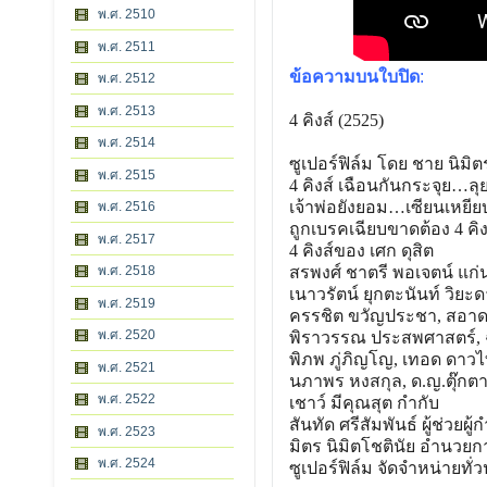
พ.ศ. 2510
พ.ศ. 2511
ข้อความบนใบปิด
:
พ.ศ. 2512
พ.ศ. 2513
4 คิงส์ (2525)
พ.ศ. 2514
ซูเปอร์ฟิล์ม โดย ชาย นิมิต
พ.ศ. 2515
4 คิงส์ เฉือนกันกระจุย…ลุ
เจ้าพ่อยังยอม…เซียนเหยีย
พ.ศ. 2516
ถูกเบรคเฉียบขาดต้อง 4 คิง
พ.ศ. 2517
4 คิงส์
ของ เศก ดุสิต
พ.ศ. 2518
สรพงศ์ ชาตรี พอเจตน์ แก่
เนาวรัตน์ ยุกตะนันท์ วิยะด
พ.ศ. 2519
ครรชิต ขวัญประชา, สอาด เ
พ.ศ. 2520
พิราวรรณ ประสพศาสตร์, ฉว
พิภพ ภู่ภิญโญ, เทอด ดาวไท,
พ.ศ. 2521
นภาพร หงสกุล, ด.ญ.ตุ๊กตา
พ.ศ. 2522
เชาว์ มีคุณสุต กำกับ
สันทัด ศรีสัมพันธ์ ผู้ช่วยผู้
พ.ศ. 2523
มิตร นิมิตโชตินัย อำนวยก
พ.ศ. 2524
ซูเปอร์ฟิล์ม จัดจำหน่ายทั