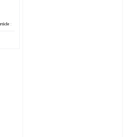
rticle
: