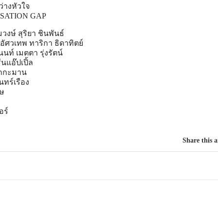
ว่างหัวใจ
ENSATION GAP
งษ์ สุริยา ชินพันธ์
ัศวเทพ ทาริกา ธิดาทิตย์
นนท์ เมตตา รุ่งรัตน์
นแอ๊ปเปิ้ล
ุกกะมาน
ทร์เรือง
ุษ
ร์
Share this a