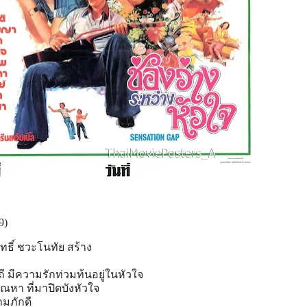
9)
ิทธิ์ ชวะโนทัย สร้าง
ถ
ี มีความรักท่วมท้นอยู่ในหัวใ
จ
ตัณหา
ที่มาปิดบังหัวใจ
ามภักด