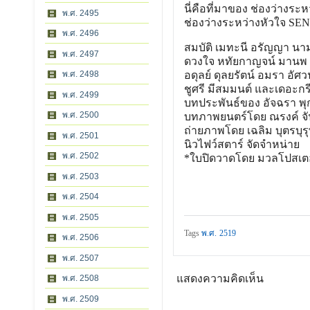
นี่คือที่มาของ ช่องว่างระห
พ.ศ. 2495
ช่องว่างระหว่างหัวใจ S
พ.ศ. 2496
สมบัติ เมทะนี อรัญญา นามว
พ.ศ. 2497
ดวงใจ หทัยกาญจน์ มานพ อ
พ.ศ. 2498
อดุลย์ ดุลยรัตน์ อมรา อัศว
ชูศรี มีสมมนต์ และเดอะกรี
พ.ศ. 2499
บทประพันธ์ของ อัจฉรา พ
พ.ศ. 2500
บทภาพยนตร์โดย ณรงค์ จัน
ถ่ายภาพโดย เฉลิม บุตรบุร
พ.ศ. 2501
นิวไฟว์สตาร์ จัดจำหน่าย
พ.ศ. 2502
*ใบปิดวาดโดย มวลโปสเตอ
พ.ศ. 2503
พ.ศ. 2504
พ.ศ. 2505
Tags
พ.ศ. 2519
พ.ศ. 2506
พ.ศ. 2507
แสดงความคิดเห็น
พ.ศ. 2508
พ.ศ. 2509