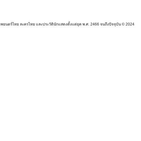
นตร์ไทย ละครไทย และประวัตินักแสดงตั้งแต่ยุค พ.ศ. 2466 จนถึงปัจจุบัน © 2024