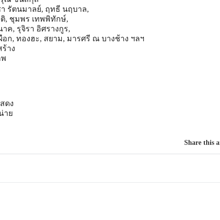
า รัตนมาลย์, ฤทธี นฤบาล,
ิ, ชุมพร เทพพิทักษ์,
ค, รุจิรา อิศรางกูร,
 สีเผือก, ทองฮะ, สยาม, มารศรี ณ บางช้าง ฯลฯ
ร้าง
าพ
แสดง
น่าย
Share this a