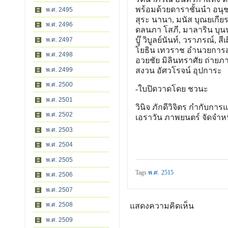
พร้อมด้วยดาราชั้นนำ อนุช
พ.ศ. 2495
สุระ นานา, มนัส บุณยเกียรต
พ.ศ. 2496
ดลนภา โสภี, มาลาริน บุนนา
บู๊ วิบูลย์นันท์, วราภรณ์,
พ.ศ. 2497
โยธิน เทวราช อำนวยการส
พ.ศ. 2498
อวยชัย มิลินทราศัย ถ่ายภ
พ.ศ. 2499
สงวน อัศวโรจน์ อุปการะ
พ.ศ. 2500
-ใบปิดวาดโดย ชวนะ
พ.ศ. 2501
วินิจ ภักดีวิจิตร กำกับการ
พ.ศ. 2502
เอราวัน ภาพยนตร์ จัดจำห
พ.ศ. 2503
พ.ศ. 2504
พ.ศ. 2505
Tags
พ.ศ. 2515
พ.ศ. 2506
พ.ศ. 2507
พ.ศ. 2508
แสดงความคิดเห็น
พ.ศ. 2509