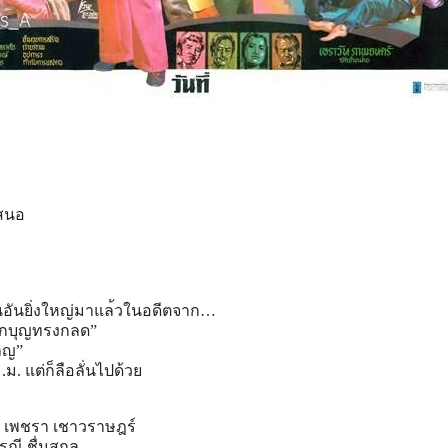
สนอ
อันยิ่งใหญ่มาแล
้วในอดีตจาก…
นักบุญทรงกลด”
าญ”
ม. แต่ก็ลือลั่นไปด้วย
ี เพชรา เชาวราษฎร์
ณี ชื่นสกุล