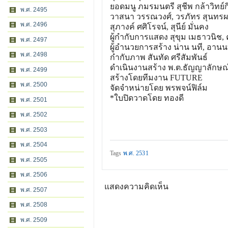
ยอดมนู ภมรมนตรี สุชีพ กล้าวิทย์ก
พ.ศ. 2495
วาสนา วรรณวงศ์, วรภัทร สุนทรผล
พ.ศ. 2496
สุภางค์ ศศิโรจน์, สุนีย์ มั่นคง
ผู้กำกับการแสดง สุขุม เมธาวนิช, 
พ.ศ. 2497
ผู้อำนวยการสร้าง น่าน นที, อาน
พ.ศ. 2498
กำกับภาพ สันทัด ศรีสัมพันธ์
ดำเนินงานสร้าง พ.ต.ธัญญาลักษณ์
พ.ศ. 2499
สร้างโดยทีมงาน FUTURE
พ.ศ. 2500
จัดจำหน่ายโดย พรพจน์ฟิล์ม
*ใบปิดวาดโดย ทองดี
พ.ศ. 2501
พ.ศ. 2502
พ.ศ. 2503
พ.ศ. 2504
Tags
พ.ศ. 2531
พ.ศ. 2505
พ.ศ. 2506
แสดงความคิดเห็น
พ.ศ. 2507
พ.ศ. 2508
พ.ศ. 2509