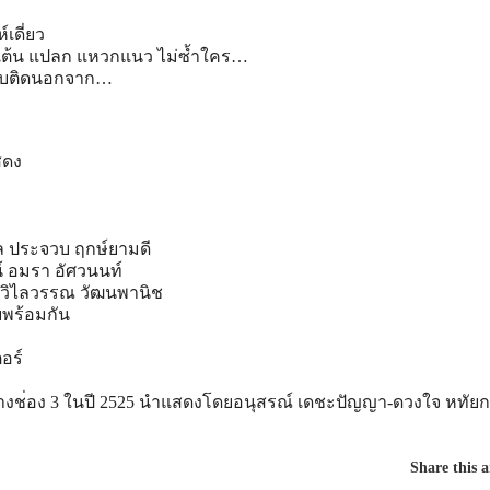
เดี่ยว
ต้น
แปลก แหวกแนว ไม่ซ้ำใคร…
บติดนอกจาก…
สดง
บล ประจวบ ฤกษ์ยามดี
น์ อมรา อัศวนนท์
อง วิไลวรรณ วัฒนพานิช
ยพร้อมกัน
อร์
างช
่อง 3 ในปี 2525 นำแสดงโดยอนุสรณ์ เดชะปัญญา-ดวงใจ หทัย
Share this a