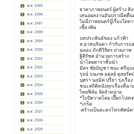
พ.ศ. 2495
ธาดาภาพยนตร์ ผู้สร้าง สิงห์
พ.ศ. 2496
เสนอผลงานอันปราณีตตื่นเ
ไม่มีภาพยนตร์บู๊เรื่องใดทา
พ.ศ. 2497
เขี้ยวพิษ
พ.ศ. 2498
บทประพันธ์ของ แก้วฟ้า
พ.ศ. 2499
ส.อาสนจินดา กำกับการแ
พ.ศ. 2500
ฉลอง ภักดีวิจิตร ถ่ายภาพ
ฐิติรัชต อำนวยการสร้าง
พ.ศ. 2501
นำโดยดาราชั้นนำ
พ.ศ. 2502
มิตร ชัยบัญชา ชนะ ศรีอุ
รุจน์ รณภพ อดุลย์ ดุลยรัต
พ.ศ. 2503
บุศรา นฤมิต ปรียา รุ่งเรื
พ.ศ. 2504
ชนะสถิติหนังทุกเรื่องที่ฉา
ไทยฟิล์ม จัดจำหน่าย
พ.ศ. 2505
*ใบปิดวาดโดย เปี๊ยกโปสเต
พ.ศ. 2506
*เกร็ด
-สร้างเป็นละครโทรทัศน์ท
พ.ศ. 2507
พ.ศ. 2508
พ.ศ. 2509