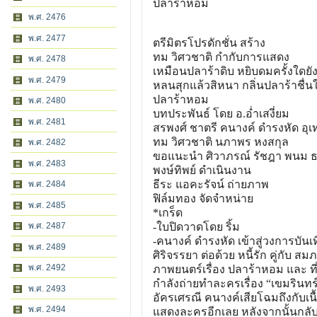
ปลาร้าหอม
พ.ศ. 2476
พ.ศ. 2477
ตรีมิตรโปรดักชั่น สร้าง
ทม วิศวชาติ กำกับการแสดง
พ.ศ. 2478
เหมือนปลาร้าดิบ หยิบดมครั้งใดยัง
พ.ศ. 2479
หลนสุกแล้วสิหนา กลิ่นปลาร้าชื่
ปลาร้าหอม
พ.ศ. 2480
บทประพันธ์ โดย อ.อ่ำเสงี่ยม
พ.ศ. 2481
สรพงศ์ ชาตรี คนางค์ ดำรงหัด อุเ
ทม วิศวชาติ นภาพร หงสกุล
พ.ศ. 2482
ขอแนะนำ ศิวาภรณ์ รัชฎา พนม ธนู
พ.ศ. 2483
พงษ์ทิพย์ ดำเนินงาน
ธีระ แอคะรัจน์ ถ่ายภาพ
พ.ศ. 2484
ฟิล์มทอง จัดจำหน่าย
พ.ศ. 2485
*เกร็ด
พ.ศ. 2487
-ใบปิดวาดโดย ริ้ม
-คนางค์ ดำรงหัด เข้าสู่วงการบันเทิง
พ.ศ. 2489
ศิริจรรยา ต่อด้วย หนี้รัก คู่กั
พ.ศ. 2492
ภาพยนตร์เรื่อง ปลาร้าหอม และ ที่ร
กำลังถ่ายทำละครเรื่อง “เขมรินทร
พ.ศ. 2493
อัครเศรณี คนางค์เสียโฉมถึงกับเนื้
พ.ศ. 2494
แสดงละครอีกเลย หลังจากนั้นกลับมาเ