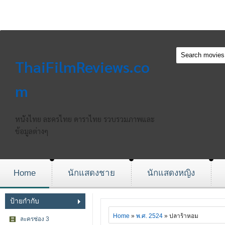
ThaiFilmReviews.co
m
หนังไทย ละครไทย ดาราไทย รวบรวมภาพและ
ข้อมูลต่างๆ
Home
นักแสดงชาย
นักแสดงหญิง
ป้ายกำกับ
Home
»
พ.ศ. 2524
» ปลาร้าหอม
ละครช่อง 3