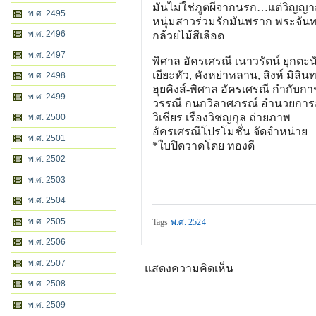
มันไม่ใช่ภูตผีจากนรก…แต่
วิญญา
พ.ศ. 2495
หนุ่มสาวร่วมรักมันพราก พระจัน
พ.ศ. 2496
กล้วยไม้สีเลือด
พ.ศ. 2497
พิศาล อัครเศรณี เนาวรัตน์ ยุกตะน
เยียะหัว, คังหย่าหลาน, สิงห์ มิลิน
พ.ศ. 2498
ฮุยคิงส์-พิศาล อัครเศรณี กำกับก
พ.ศ. 2499
วรรณี กนกวิลาศภรณ์ อำนวยการ
วิเชียร เรืองวิชญกุล ถ่ายภาพ
พ.ศ. 2500
อัครเศรณีโปรโมชั่น จัดจำหน่าย
พ.ศ. 2501
*ใบปิดวาดโดย ทองดี
พ.ศ. 2502
พ.ศ. 2503
พ.ศ. 2504
พ.ศ. 2505
Tags
พ.ศ. 2524
พ.ศ. 2506
พ.ศ. 2507
แสดงความคิดเห็น
พ.ศ. 2508
พ.ศ. 2509