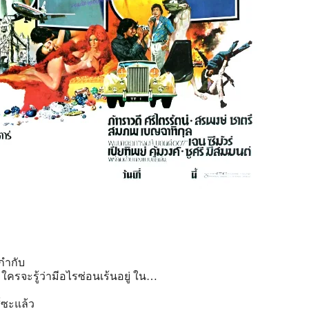
กำกับ
ใครจะรู้ว่ามีอไรซ่อนเร้นอย
ู่ ใน…
ซะแล้ว