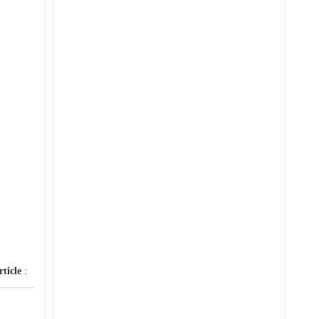
rticle
: