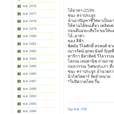
พ.ศ. 2476
โอ้มาดา (2520)
พ.ศ. 2477
ชนะ คราประยูร
นำเอาปัญหาชีวิตมาเป็นอ
พ.ศ. 2478
ให้ท่านได้ขบเคี้ยว เพลิดเ
พ.ศ. 2479
ก่อนที่แม่จะเสียใจ ขอให้แ
โอ้..มาดา
พ.ศ. 2480
ของ สีฟ้า
พ.ศ. 2481
พิศมัย วิไลศักดิ์ สรพงศ์ 
เนาวรัตน์ ยุกตะนันท์ นิรุต
พ.ศ. 2482
ทาริกา ธิดาทิตย์ วิไลวรร
พ.ศ. 2483
โสภณ เจนพานิช ถ่ายภาพ
กมลวรรณ วิเศษประภา ที่
พ.ศ. 2484
ชนะ คราประยูร อำนวยกา
พ.ศ. 2485
นิวไฟว์สตาร์ จัดจำหน่าย
พ.ศ. 2487
*ใบปิดวาดโดย ริ้ม
พ.ศ. 2489
พ.ศ. 2492
พ.ศ. 2493
Tags
พ.ศ. 2520
พ.ศ. 2494