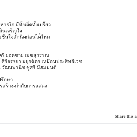
าหาร
ใจ มีทั้งเผ็ดทั้งเปรี้ยว
พลินเจริญใจ
ม่ชื่นใจสักนิดก่อนได
้ไหม
ชาตรี ยอดชาย เมฆสุวรรณ
ติ์ ศิริจรรยา มยุรฉัตร เหมือนประสิทธิเวช
ณ วัฒนพานิช ชูศรี มีสมมนต์
ปรึกษา
รสร้าง-กำกับการแสดง
Share this a