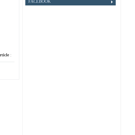
FACEBOOK
rticle
: