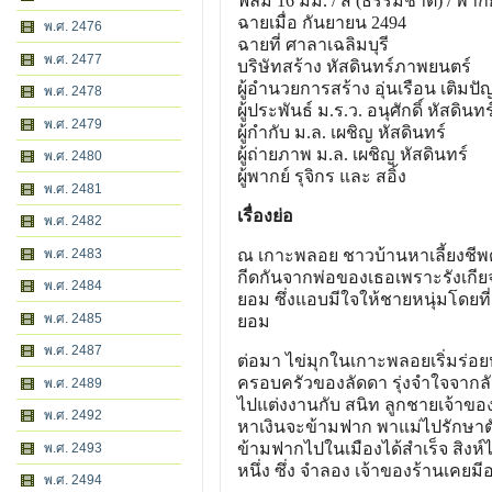
ฟิล์ม 16 มม. / สี (ธรรมชาติ) / พากย
ฉายเมื่อ กันยายน 2494
พ.ศ. 2476
ฉายที่ ศาลาเฉลิมบุรี
พ.ศ. 2477
บริษัทสร้าง หัสดินทร์ภาพยนตร์
ผู้อํานวยการสร้าง อุ่นเรือน เติมป
พ.ศ. 2478
ผู้ประพันธ์ ม.ร.ว. อนุศักดิ์ หัสดินทร
พ.ศ. 2479
ผู้กํากับ ม.ล. เผชิญ หัสดินทร์
ผู้ถ่ายภาพ ม.ล. เผชิญ หัสดินทร์
พ.ศ. 2480
ผู้พากย์ รุจิกร และ สอิ้ง
พ.ศ. 2481
เรื่องย่อ
พ.ศ. 2482
ณ เกาะพลอย ชาวบ้านหาเลี้ยงชีพด
พ.ศ. 2483
กีดกันจากพ่อของเธอเพราะรังเกียจท
พ.ศ. 2484
ยอม ซึ่งแอบมีใจให้ชายหนุ่มโดยที่
พ.ศ. 2485
ยอม
พ.ศ. 2487
ต่อมา ไข่มุกในเกาะพลอยเริ่มร่อ
ครอบครัวของลัดดา รุ่งจําใจจากลั
พ.ศ. 2489
ไปแต่งงานกับ สนิท ลูกชายเจ้าของ
พ.ศ. 2492
หาเงินจะข้ามฟาก พาแม่ไปรักษาตั
ข้ามฟากไปในเมืองได้สําเร็จ สิงห์ไ
พ.ศ. 2493
หนึ่ง ซึ่ง จําลอง เจ้าของร้านเคยมี
พ.ศ. 2494