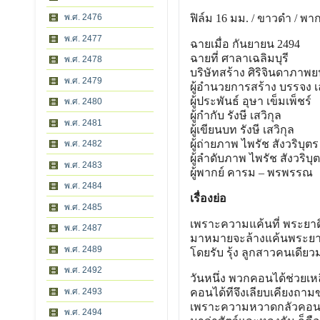
พ.ศ. 2476
ฟิล์ม 16 มม. / ขาวดํา / พ
พ.ศ. 2477
ฉายเมื่อ กันยายน 2494
ฉายที่ ศาลาเฉลิมบุรี
พ.ศ. 2478
บริษัทสร้าง ศิริจินดาภาพย
พ.ศ. 2479
ผู้อํานวยการสร้าง บรรจง 
ผู้ประพันธ์ อุษา เข็มเพ็ชร์
พ.ศ. 2480
ผู้กํากับ รังษี เสวิกุล
พ.ศ. 2481
ผู้เขียนบท รังษี เสวิกุล
ผู้ถ่ายภาพ ไพรัช สังวริบุตร
พ.ศ. 2482
ผู้ลําดับภาพ ไพรัช สังวริบุ
พ.ศ. 2483
ผู้พากย์ คารม – พรพรรณ
พ.ศ. 2484
เรื่องย่อ
พ.ศ. 2485
เพราะความแค้นที่ พระยาด
พ.ศ. 2487
มาหมายจะล้างแค้นพระยาด
พ.ศ. 2489
โดยรับ รุ้ง ลูกสาวคนเดียว
พ.ศ. 2492
วันหนึ่ง พวกคอนได้ช่วยเหล
พ.ศ. 2493
คอนได้ทีจึงเลียบเคียงถามข
เพราะความหวาดกลัวคอนนั่น
พ.ศ. 2494