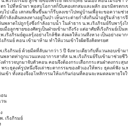
 น.พ.เริงภิรมย์ ลูกชายของพระยาดิเรกฤทธิ์ นั่นเอง คอนไม่รอช้า ใช้
ตร ไปที่หน้าผา พอสบโอกาสก็บีบคอเสกสมและผลัก อมรมิตรตกเ
ลบไป เมื่อ เสกสมฟื้นขึ้นมาก็รีบลงเขาไปหมู่บ้านเพื่อจะขอความช่ว
ที่กําลังเดินหลงทางอยู่ในป่า เห็นกระต่ายกําลังกินน้ำอยู่ริมลําธารจ
ันพลาดไปถูกรุ้งซึ่งกําลังอาบน้ำ ในลําธาร น.พ.เริงภิรมย์รีบพารุ้งไป
เมื่อลูกชายของศัตรูเป็นฝ่ายเข้ามาถึงรัง แต่อาศัยที่เริงภิรมย์เป็
.พ.เริงภิรมย์ดูแลรุ้งอย่างใกล้ชิด ส่งผลให้แวนหึงหวง เป็นอย่างมา
เริงภิรมย์ คอน เข้ามาห้าม ทําให้แวนเข้าใจผิดจึงคิดทรยศ
.เริงภิรมย์ ด้วยมีดที่ลับมากว่า 5 ปี จังหวะเดียวกับที่แวนลอบเข้าม
 คอนพลาดท่าถูกแวนแทงอาการสาหัส น.พ.เริงภิรมย์รีบเข้ามาช่วยชี
าลังตํารวจบุกมาจับตัวคอน คอนจึงต้องกระเสือกกระสนฝ่าดงกระสุน
พระธุดงค์รูปหนึ่งจึงเล่าชะตากรรมของตัวเองให้พระ ธุดงค์ฟัง น.พ
้ยินเข้า ทั้งสองจึงอโหสิกรรมให้แก่กันก่อนที่คอนจะหมดลมหายใจใน 
คอน
แวน
้ง
. เริงภิรมย์
ง