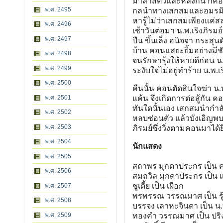
มาล่าสัตว์และหลงกัน ก็คือ
พ.ศ. 2495
กลนําทางเสกสมและอมรมิ
หารู้ไม่ว่าเสกสมเพียงแค่ส
พ.ศ. 2496
เช้าวันต่อมา น.พ.เริงภิรมย์
พ.ศ. 2497
ปืน ขึ้นเล็ง อนิจจา กระสุนด
บ้าน คอนแสยะยิ้มอย่างมีชัย
พ.ศ. 2498
จนรักษารุ้งให้หายดีก่อน น
พ.ศ. 2499
ระงับใจไม่อยู่ทําร้าย น.พ.
พ.ศ. 2500
คืนนั้น คอนตัดสินใจฆ่า น.พ
พ.ศ. 2501
แค้น จึงเกิดการต่อสู้กัน
ทันใดนั้นเอง เสกสมนํากํ
พ.ศ. 2502
หลบซ่อนตัว แล้วบังเอิญพบ 
พ.ศ. 2503
ภิรมย์ซึ่งวิ่งตามคอนมาได
พ.ศ. 2504
นักแสดง
พ.ศ. 2505
สถาพร มุกดาประกร เป็น 
พ.ศ. 2506
สมถวิล มุกดาประกร เป็น 
ชูเตี้ย เป็น เผือก
พ.ศ. 2507
พรพรรณ วรรณมาศ เป็น รุ
พ.ศ. 2508
บรรจง เลาหะจินดา เป็น น.พ
พ.ศ. 2509
ทองคํา วรรณมาศ เป็น ปริ