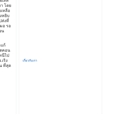
เล่ห์
ขา โดย
ยเหลือ
ึงหยิบ
ส่งที่
นหมอ รอ
กจน
าแก้
วิตคอน
หนีไป
.เริง
เกี่ยวกับเรา
ที่สุด