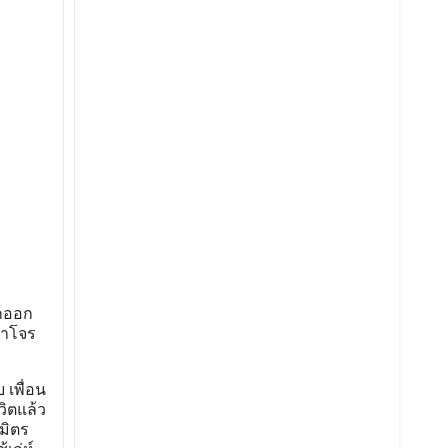
ุกออก
้าโจร
 เพื่อน
วิตแล้ว
มิตร