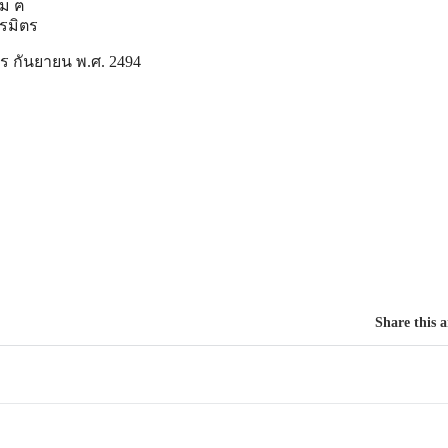
สม ฅ
มรมิตร
ร กันยายน พ.ศ. 2494
Share this a