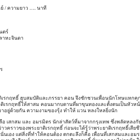
ากย์ / ความยาว …. นาที
นตร์
เลาหะจินดา
ตร
ิเรกฤทธิ์ ฮุบสมบัติและภรรยา คอน จึงชักชวนเพื่อนนักโทษแหกค
ิเรกฤทธิ์ให้สาสม คอนมากบดานที่ผาขุนทองและตั้งตนเป็นหัวหน
มาอยู่ด้วยกัน ความงามของรุ้ง ทําให้ แวน หลงใหลยิ่งนัก
ือ เสกสม และ อมรมิตร นักล่าสัตว์ที่มาจากกรุงเทพ ซึ่งพลัดหลงกับ
่าวคราวของพระยาดิเรกฤทธิ์ ก่อนจะได้รู้ว่าพระยาดิเรกฤทธิ์เสียชี
เอง แต่สิ่งที่ทําให้คอนต้อง ตกตะลึงก็คือ เพื่อนที่เสกสมและอมร