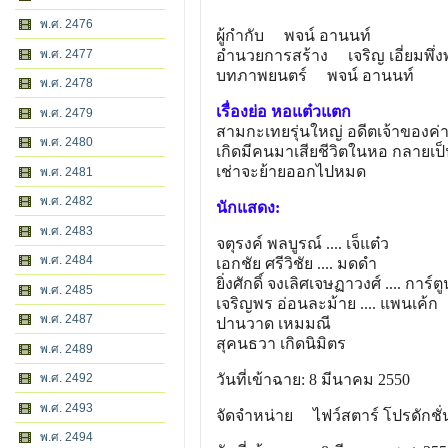
พ.ศ. 2476
ผู้กำกับ พจน์ อานนท์
พ.ศ. 2477
อำนวยการสร้าง เจริญ เอี่ยมพึ่ง
บทภาพยนตร์ พจน์ อานนท์
พ.ศ. 2478
เรื่องย่อ หอแต๋วแตก
พ.ศ. 2479
สามกะเทยรุ่นใหญ่ อดีตเจ้าของค่า
พ.ศ. 2480
เกิดมีคนมาเสียชีวิตในหอ กลายเป็
เช่าจะย้ายออกไปหมด
พ.ศ. 2481
พ.ศ. 2482
นักแสดง:
พ.ศ. 2483
จตุรงค์ พลบูรณ์
.... เจ็แต๋ว
พ.ศ. 2484
เอกชัย ศรีวิชัย
.... มดดำ
ยิ่งศักดิ์ จงเลิศเจษฏาวงศ์
.... การ์ต
พ.ศ. 2485
เจริญพร อ่อนละม้าย
.... แพนเค้ก
พ.ศ. 2487
ปานวาด เหมมณี
สุคนธวา เกิดนิมิตร
พ.ศ. 2489
พ.ศ. 2492
วันที่เข้าฉาย: 8 มีนาคม 2550
พ.ศ. 2493
จัดจำหน่าย ไฟว์สตาร์ โปรดักชั่
พ.ศ. 2494